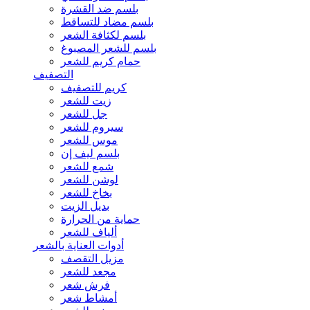
بلسم ضد القشرة
بلسم مضاد للتساقط
بلسم لكثافة الشعر
بلسم للشعر المصبوغ
حمام كريم للشعر
التصفيف
كريم للتصفيف
زيت للشعر
جل للشعر
سيروم للشعر
موس للشعر
بلسم ليف إن
شمع للشعر
لوشن للشعر
بخاخ للشعر
بديل الزيت
حماية من الحرارة
ألياف للشعر
أدوات العناية بالشعر
مزيل التقصف
مجعد للشعر
فرش شعر
أمشاط شعر