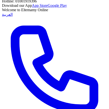
Hotline:
01001919396
Download our App
App Store
Google Play
Welcome to Eltemamy Online
العربية