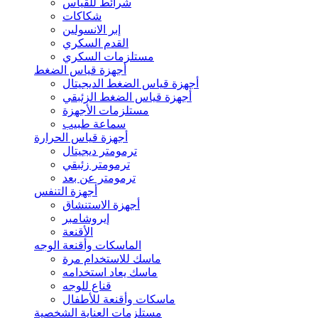
شرائط للقياس
شكاكات
إبر الانسولين
القدم السكري
مستلزمات السكري
أجهزة قياس الضغط
أجهزة قياس الضغط الديجيتال
أجهزة قياس الضغط الزئبقي
مستلزمات الأجهزة
سماعة طبيب
أجهزة قياس الحرارة
ترمومتر ديجيتال
ترمومتر زئبقي
ترمومتر عن بعد
أجهزة التنفس
أجهزة الاستنشاق
إيروشامبر
الأقنعة
الماسكات وأقنعة الوجه
ماسك للاستخدام مرة
ماسك يعاد استخدامه
قناع للوجه
ماسكات وأقنعة للأطفال
مستلزمات العناية الشخصية