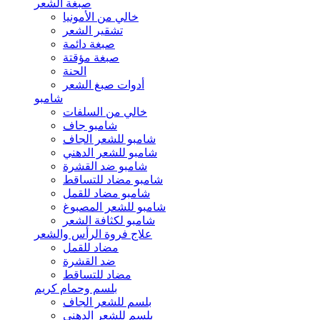
صبغة الشعر
خالي من الأمونيا
تشقير الشعر
صبغة دائمة
صبغة مؤقتة
الحنة
أدوات صبغ الشعر
شامبو
خالي من السلفات
شامبو جاف
شامبو للشعر الجاف
شامبو للشعر الدهني
شامبو ضد القشرة
شامبو مضاد للتساقط
شامبو مضاد للقمل
شامبو للشعر المصبوغ
شامبو لكثافة الشعر
علاج فروة الرأس والشعر
مضاد للقمل
ضد القشرة
مضاد للتساقط
بلسم وحمام كريم
بلسم للشعر الجاف
بلسم للشعر الدهني