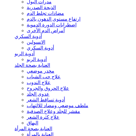
مدرات البول
الذبحة الصدرية
مضادات تجلط الدم
ارتفاع مستوى الدهون بالدم
اضطرابات الدورة الدموية
أمراض الدم الأخرى
أدوية السكري
الانسولين
أدوية السكري
أدوية الربو
أدوية الربو
العناية بصحة الجلد
مخدر موضعي
علاج حب الشباب
علاج الندوب
علاج الحروق والجروح
عدوى الجلد
أدوية تساقط الشعر
ملطف موضعي ومضاد للالتهاب
مقشر للجلد وعلاج الصدفية
علاج كثرة الشعر
البهاق
العناية بصحة المرأة
العناية بالمرأة