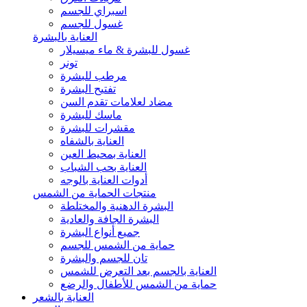
اسبراي للجسم
غسول للجسم
العناية بالبشرة
غسول للبشرة & ماء ميسيلار
تونر
مرطب للبشرة
تفتيح البشرة
مضاد لعلامات تقدم السن
ماسك للبشرة
مقشرات للبشرة
العناية بالشفاه
العناية بمحيط العين
العناية بحب الشباب
أدوات العناية بالوجه
منتجات الحماية من الشمس
البشرة الدهنية والمختلطة
البشرة الجافة والعادية
جميع أنواع البشرة
حماية من الشمس للجسم
تان للجسم والبشرة
العناية بالجسم بعد التعرض للشمس
حماية من الشمس للأطفال والرضع
العناية بالشعر