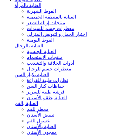
العناية بالمرأة
الفوط الشهرية
العناية بالمنطقة الحميمية
منتجات إزالة الشعر
معطرات جسم للسيدات
اختبار الحمل والتبويض المنزلي
الفوط اليومية
العناية بالرجال
العناية الجنسية
منتجات الاستحمام
أدوات الحلاقة والتشذيب
معطرات جسم للرجال
العناية بكبار السن
نظارات طبية للقراءة
حفاظات كبار السن
فرشة طبية للسرير
العناية بطقم الأسنان
العناية بالفم
معطر للفم
تبييض الأسنان
غسول للفم
العناية بالأسنان
معجون الأسنان