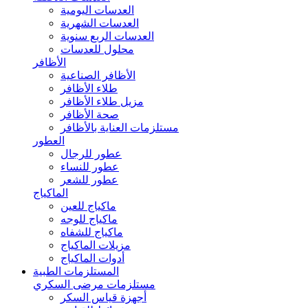
العدسات اليومية
العدسات الشهرية
العدسات الربع سنوية
محلول للعدسات
الأظافر
الأظافر الصناعية
طلاء الأظافر
مزيل طلاء الأظافر
صحة الأظافر
مستلزمات العناية بالأظافر
العطور
عطور للرجال
عطور للنساء
عطور للشعر
الماكياج
ماكياج للعين
ماكياج للوجه
ماكياج للشفاه
مزيلات الماكياج
أدوات الماكياج
المستلزمات الطبية
مستلزمات مرضى السكري
أجهزة قياس السكر