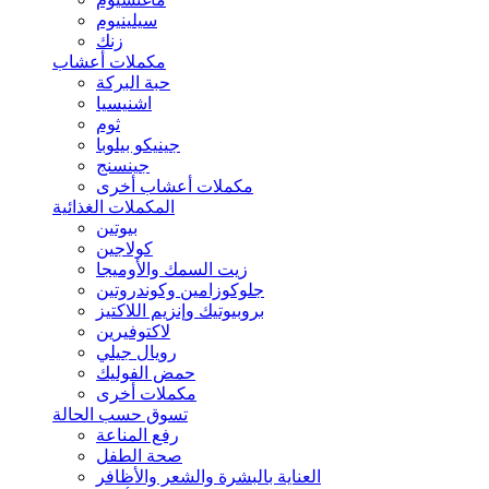
سيلينيوم
زنك
مكملات أعشاب
حبة البركة
اشنيسيا
ثوم
جينيكو بيلوبا
جينسنج
مكملات أعشاب أخرى
المكملات الغذائية
بيوتين
كولاجين
زيت السمك والأوميجا
جلوكوزامين وكوندروتين
بروبيوتيك وإنزيم اللاكتيز
لاكتوفيرين
رويال جيلي
حمض الفوليك
مكملات أخرى
تسوق حسب الحالة
رفع المناعة
صحة الطفل
العناية بالبشرة والشعر والأظافر