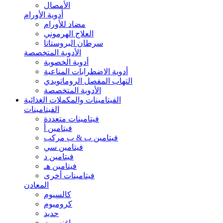
الأمصال
أدوية الأورام
مضاد للأورام
العلاج الهرموني
سرطان البروستاتا
الأدوية المتخصصة
أدوية الخصوبة
أدوية الاضطرابات المناعية
التهاب المفصل الروماتويدي
الأدوية المتخصصة
الفيتامينات والمكملات الغذائية
الفيتامينات
فيتامينات متعددة
فيتامين أ
فيتامين ب & ب مركب
فيتامين سي
فيتامين د
فيتامين هـ
فيتامينات أخرى
المعادن
كالسيوم
كروميوم
حديد
ماغنسيوم