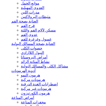
موانع الحمل
العدوى المهبلية
مدرات اللبن
مثبطات البرولاكتين
العناية بصحة الفم
قرح الفم
مسكن لآلام الفم واللثة
عدوى الفم
غسول وغرغرة للفم
العناية بصحة المسالك البولية
حصوات الكلى
التبول اللاإرادي
أمراض البروستاتا
نشاط المثانة الزائد
مشاكل الكلى والمسالك البولية
أدوية الهرمونات
هرمون النمو
هرمونات مركبة
اضطرابات الغدة الدرقية
هرمونات غير مركبة
هرمون الكورتيزون
أمراض المناعة
محفزات المناعة