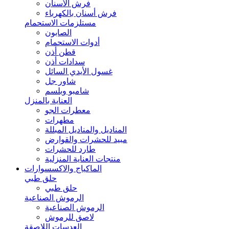
فرش الأسنان
فرش أسنان بالكهرباء
مستلزمات الاستحمام
الصابون
أدوات الاستحمام
قطن أذن
سدادات أذن
غسول الأيدي السائل
شاور جل
شامبو وبلسم
العناية بالمنزل
معطرات الجو
مطهرات
المناديل والمناديل المبللة
مبيد للحشرات والقوارض
طارد للحشرات
منتجات العناية المنزلية
الماكياج والاكسسوارات
حلق طبي
حلق طبي
الرموش الصناعية
الرموش الصناعية
لاصق للرموش
العدسات اللاصقة