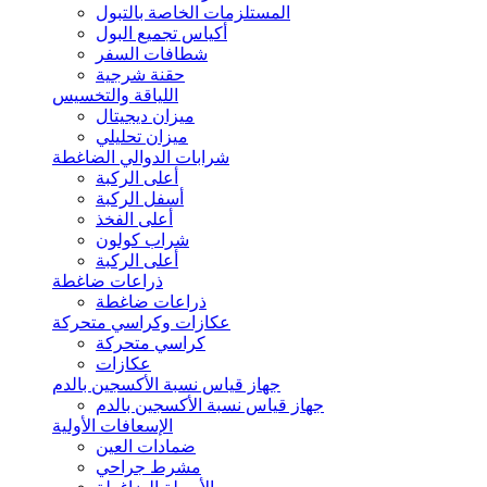
المستلزمات الخاصة بالتبول
أكياس تجميع البول
شطافات السفر
حقنة شرجية
اللياقة والتخسيس
ميزان ديجيتال
ميزان تحليلي
شرابات الدوالي الضاغطة
أعلى الركبة
أسفل الركبة
أعلى الفخذ
شراب كولون
أعلى الركبة
ذراعات ضاغطة
ذراعات ضاغطة
عكازات وكراسي متحركة
كراسي متحركة
عكازات
جهاز قياس نسبة الأكسجين بالدم
جهاز قياس نسبة الأكسجين بالدم
الإسعافات الأولية
ضمادات العين
مشرط جراحي