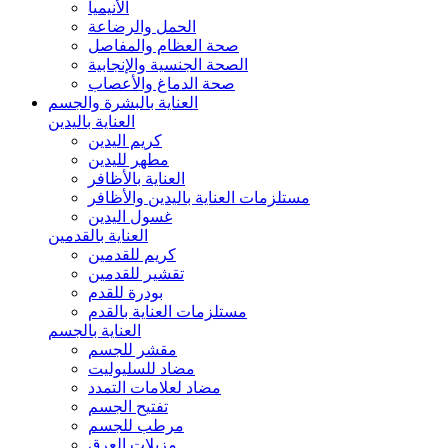
الأنيميا
الحمل والرضاعة
صحة العظام والمفاصل
الصحة الجنسية والإنجابية
صحة الدماغ والأعصاب
العناية بالبشرة والجسم
العناية باليدين
كريم اليدين
مطهر لليدين
العناية بالأظافر
مستلزمات العناية باليدين والأظافر
غسول اليدين
العناية بالقدمين
كريم للقدمين
تقشير للقدمين
بودرة للقدم
مستلزمات العناية بالقدم
العناية بالجسم
مقشر للجسم
مضاد للسليوليت
مضاد لعلامات التمدد
تفتيح الجسم
مرطب للجسم
مزيلات العرق