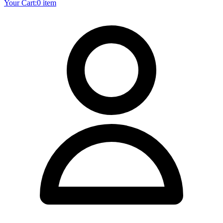
Your Cart:
0 item