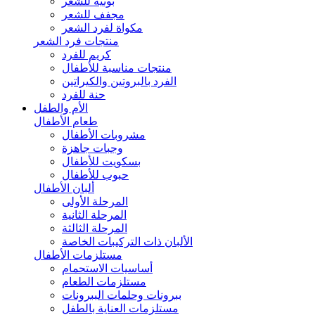
بونيه للشعر
مجفف للشعر
مكواة لفرد الشعر
منتجات فرد الشعر
كريم للفرد
منتجات مناسبة للأطفال
الفرد بالبروتين والكيراتين
حنة للفرد
الأم والطفل
طعام الأطفال
مشروبات الأطفال
وجبات جاهزة
بسكويت للأطفال
حبوب للأطفال
ألبان الأطفال
المرحلة الأولى
المرحلة الثانية
المرحلة الثالثة
الألبان ذات التركيبات الخاصة
مستلزمات الأطفال
أساسيات الاستحمام
مستلزمات الطعام
ببرونات وحلمات الببرونات
مستلزمات العناية بالطفل