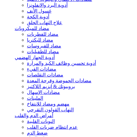
أدوية البرد والانفلونزا
غسول الأنف
أدوية الكحة
علاج التهاب الحلق
مضاد للميكروبات
مضاد للفطريات
مضاد للبكتريا
مضاد للفيروسات
مضاد للطفيليات
أدوية الجهاز الهضمي
أدوية تحسين وظائف الكبد والمرارة
مضادات القيء
مضادات التقلصات
مضادات الحموضة وقرحة المعدة
بروبيوتك & إنزيم اللاكتيز
مضادات الإسهال
الملينات
مهضم ومضاد للانتفاخ
التهاب القولون التقرحي
أمراض الدم والقلب
النوبات القلبية
عدم انتظام ضربات القلب
ضغط الدم