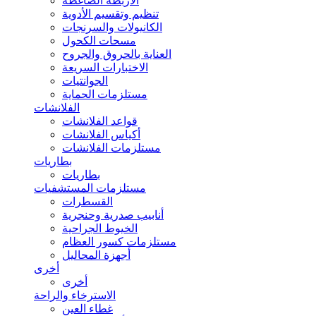
الأربطة الضاغطة
تنظيم وتقسيم الأدوية
الكانيولات والسرنجات
مسحات الكحول
العناية بالحروق والجروح
الاختبارات السريعة
الجوانتيات
مستلزمات الحماية
الفلانشات
قواعد الفلانشات
أكياس الفلانشات
مستلزمات الفلانشات
بطاريات
بطاريات
مستلزمات المستشفيات
القسطرات
أنابيب صدرية وحنجرية
الخيوط الجراحية
مستلزمات كسور العظام
أجهزة المحاليل
أخرى
أخرى
الاسترخاء والراحة
غطاء العين