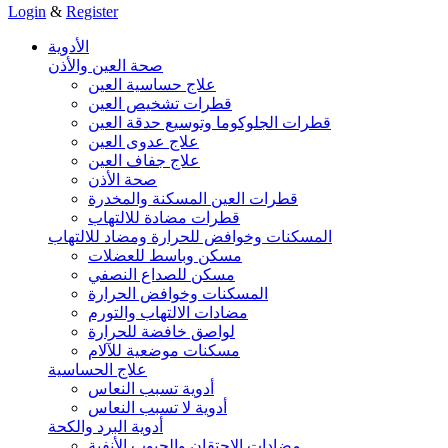
Login
&
Register
الأدوية
صحة العين والأذن
علاج حساسية العين
قطرات تشخيص العين
قطرات الجلوكوما وتوسيع حدقة العين
علاج عدوى العين
علاج جفاف العين
صحة الأذن
قطرات العين المسكنة والمخدرة
قطرات مضادة للالتهاب
المسكنات وخوافض للحرارة ومضاد للالتهاب
مسكن وباسط للعضلات
مسكن للصداع النصفي
المسكنات وخوافض الحرارة
مضادات الالتهاب والتورم
لواصق خافضة للحرارة
مسكنات موضعية للآلام
علاج الحساسية
أدوية تسبب النعاس
أدوية لا تسبب النعاس
أدوية البرد والكحة
مضادات الاحتقان والجيوب الأنفية