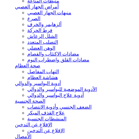
مثبطات المناعة
أمراض الجهاز العصبي
منبهات الجهاز العصبي
الصرع
ألزهايمر والخرف
فرط الحركة
الشلل الرعاش
التصلب المتعدد
الوهن العضلي
مضادات الاكتئاب والفصام
مضادات القلق واضطراب النوم
صحة العظام
التهاب المفاصل
هشاشة العظام
أدوية البواسير والدوالي
الأدوية الموضعية للبواسير والدوالي
أدوية علاج البواسير والدوالي
الصحة الجنسية
الضعف الجنسي وأدوية الانتصاب
علاج القذف المبكر
المنشطات الجنسية
الإقلاع عن التدخين
الإقلاع عن التدخين
الأمصال