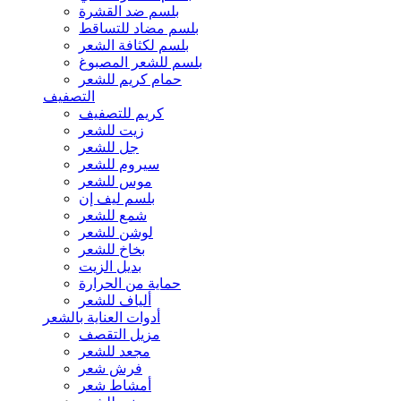
بلسم ضد القشرة
بلسم مضاد للتساقط
بلسم لكثافة الشعر
بلسم للشعر المصبوغ
حمام كريم للشعر
التصفيف
كريم للتصفيف
زيت للشعر
جل للشعر
سيروم للشعر
موس للشعر
بلسم ليف إن
شمع للشعر
لوشن للشعر
بخاخ للشعر
بديل الزيت
حماية من الحرارة
ألياف للشعر
أدوات العناية بالشعر
مزيل التقصف
مجعد للشعر
فرش شعر
أمشاط شعر