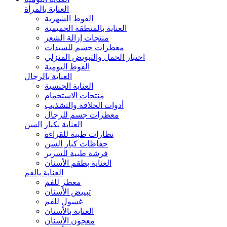
العناية بالمرأة
الفوط الشهرية
العناية بالمنطقة الحميمية
منتجات إزالة الشعر
معطرات جسم للسيدات
اختبار الحمل والتبويض المنزلي
الفوط اليومية
العناية بالرجال
العناية الجنسية
منتجات الاستحمام
أدوات الحلاقة والتشذيب
معطرات جسم للرجال
العناية بكبار السن
نظارات طبية للقراءة
حفاظات كبار السن
فرشة طبية للسرير
العناية بطقم الأسنان
العناية بالفم
معطر للفم
تبييض الأسنان
غسول للفم
العناية بالأسنان
معجون الأسنان