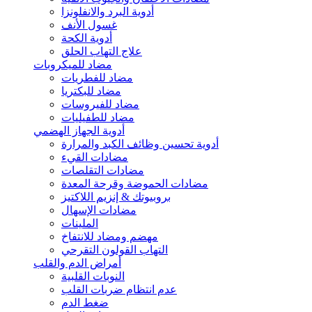
أدوية البرد والانفلونزا
غسول الأنف
أدوية الكحة
علاج التهاب الحلق
مضاد للميكروبات
مضاد للفطريات
مضاد للبكتريا
مضاد للفيروسات
مضاد للطفيليات
أدوية الجهاز الهضمي
أدوية تحسين وظائف الكبد والمرارة
مضادات القيء
مضادات التقلصات
مضادات الحموضة وقرحة المعدة
بروبيوتك & إنزيم اللاكتيز
مضادات الإسهال
الملينات
مهضم ومضاد للانتفاخ
التهاب القولون التقرحي
أمراض الدم والقلب
النوبات القلبية
عدم انتظام ضربات القلب
ضغط الدم