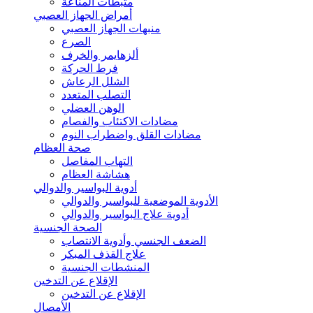
مثبطات المناعة
أمراض الجهاز العصبي
منبهات الجهاز العصبي
الصرع
ألزهايمر والخرف
فرط الحركة
الشلل الرعاش
التصلب المتعدد
الوهن العضلي
مضادات الاكتئاب والفصام
مضادات القلق واضطراب النوم
صحة العظام
التهاب المفاصل
هشاشة العظام
أدوية البواسير والدوالي
الأدوية الموضعية للبواسير والدوالي
أدوية علاج البواسير والدوالي
الصحة الجنسية
الضعف الجنسي وأدوية الانتصاب
علاج القذف المبكر
المنشطات الجنسية
الإقلاع عن التدخين
الإقلاع عن التدخين
الأمصال