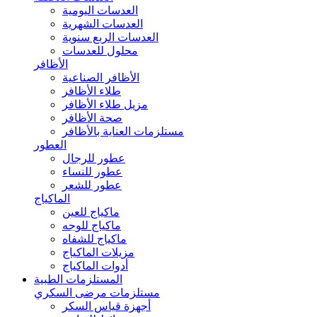
العدسات اليومية
العدسات الشهرية
العدسات الربع سنوية
محلول للعدسات
الأظافر
الأظافر الصناعية
طلاء الأظافر
مزيل طلاء الأظافر
صحة الأظافر
مستلزمات العناية بالأظافر
العطور
عطور للرجال
عطور للنساء
عطور للشعر
الماكياج
ماكياج للعين
ماكياج للوجه
ماكياج للشفاه
مزيلات الماكياج
أدوات الماكياج
المستلزمات الطبية
مستلزمات مرضى السكري
أجهزة قياس السكر