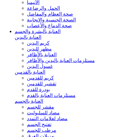
الأنيميا
الحمل والرضاعة
صحة العظام والمفاصل
الصحة الجنسية والإنجابية
صحة الدماغ والأعصاب
العناية بالبشرة والجسم
العناية باليدين
كريم اليدين
مطهر لليدين
العناية بالأظافر
مستلزمات العناية باليدين والأظافر
غسول اليدين
العناية بالقدمين
كريم للقدمين
تقشير للقدمين
بودرة للقدم
مستلزمات العناية بالقدم
العناية بالجسم
مقشر للجسم
مضاد للسليوليت
مضاد لعلامات التمدد
تفتيح الجسم
مرطب للجسم
مزيلات العرق