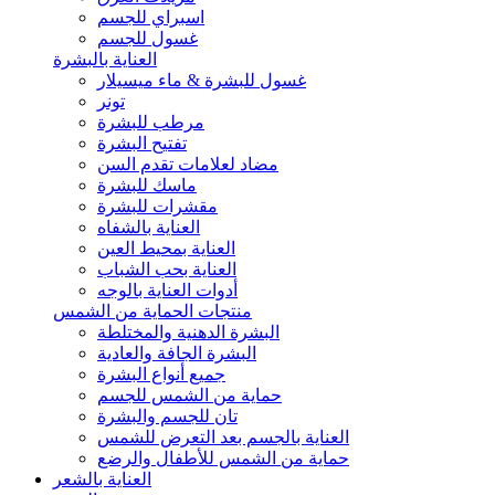
اسبراي للجسم
غسول للجسم
العناية بالبشرة
غسول للبشرة & ماء ميسيلار
تونر
مرطب للبشرة
تفتيح البشرة
مضاد لعلامات تقدم السن
ماسك للبشرة
مقشرات للبشرة
العناية بالشفاه
العناية بمحيط العين
العناية بحب الشباب
أدوات العناية بالوجه
منتجات الحماية من الشمس
البشرة الدهنية والمختلطة
البشرة الجافة والعادية
جميع أنواع البشرة
حماية من الشمس للجسم
تان للجسم والبشرة
العناية بالجسم بعد التعرض للشمس
حماية من الشمس للأطفال والرضع
العناية بالشعر