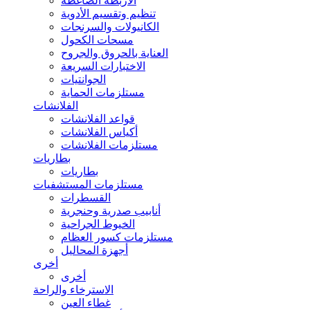
الأربطة الضاغطة
تنظيم وتقسيم الأدوية
الكانيولات والسرنجات
مسحات الكحول
العناية بالحروق والجروح
الاختبارات السريعة
الجوانتيات
مستلزمات الحماية
الفلانشات
قواعد الفلانشات
أكياس الفلانشات
مستلزمات الفلانشات
بطاريات
بطاريات
مستلزمات المستشفيات
القسطرات
أنابيب صدرية وحنجرية
الخيوط الجراحية
مستلزمات كسور العظام
أجهزة المحاليل
أخرى
أخرى
الاسترخاء والراحة
غطاء العين