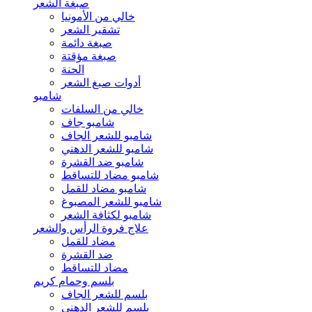
صبغة الشعر
خالي من الأمونيا
تشقير الشعر
صبغة دائمة
صبغة مؤقتة
الحنة
أدوات صبغ الشعر
شامبو
خالي من السلفات
شامبو جاف
شامبو للشعر الجاف
شامبو للشعر الدهني
شامبو ضد القشرة
شامبو مضاد للتساقط
شامبو مضاد للقمل
شامبو للشعر المصبوغ
شامبو لكثافة الشعر
علاج فروة الرأس والشعر
مضاد للقمل
ضد القشرة
مضاد للتساقط
بلسم وحمام كريم
بلسم للشعر الجاف
بلسم للشعر الدهني