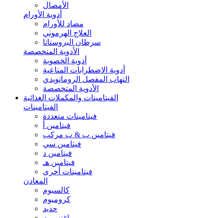
الأمصال
أدوية الأورام
مضاد للأورام
العلاج الهرموني
سرطان البروستاتا
الأدوية المتخصصة
أدوية الخصوبة
أدوية الاضطرابات المناعية
التهاب المفصل الروماتويدي
الأدوية المتخصصة
الفيتامينات والمكملات الغذائية
الفيتامينات
فيتامينات متعددة
فيتامين أ
فيتامين ب & ب مركب
فيتامين سي
فيتامين د
فيتامين هـ
فيتامينات أخرى
المعادن
كالسيوم
كروميوم
حديد
ماغنسيوم