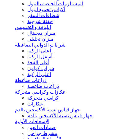
المستلزمات الخاصة بالتبول
أكياس تجميع البول
شطافات السفر
حقنة شرجية
اللياقة والتخسيس
ميزان ديجيتال
ميزان تحليلي
شرابات الدوالي الضاغطة
أعلى الركبة
أسفل الركبة
أعلى الفخذ
شراب كولون
أعلى الركبة
ذراعات ضاغطة
ذراعات ضاغطة
عكازات وكراسي متحركة
كراسي متحركة
عكازات
جهاز قياس نسبة الأكسجين بالدم
جهاز قياس نسبة الأكسجين بالدم
الإسعافات الأولية
ضمادات العين
مشرط جراحي