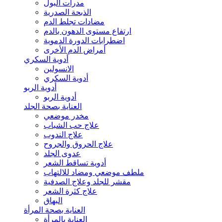
مدرات البول
الذبحة الصدرية
مضادات تجلط الدم
ارتفاع مستوى الدهون بالدم
اضطرابات الدورة الدموية
أمراض الدم الأخرى
أدوية السكري
الانسولين
أدوية السكري
أدوية الربو
أدوية الربو
العناية بصحة الجلد
مخدر موضعي
علاج حب الشباب
علاج الندوب
علاج الحروق والجروح
عدوى الجلد
أدوية تساقط الشعر
ملطف موضعي ومضاد للالتهاب
مقشر للجلد وعلاج الصدفية
علاج كثرة الشعر
البهاق
العناية بصحة المرأة
العناية بالمرأة