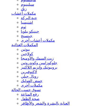
سيلينيوم
زنك
مكملات أعشاب
حبة البركة
اشنيسيا
ثوم
جينيكو بيلوبا
جينسنج
مكملات أعشاب أخرى
المكملات الغذائية
بيوتين
كولاجين
زيت السمك والأوميجا
جلوكوزامين وكوندروتين
بروبيوتيك وإنزيم اللاكتيز
لاكتوفيرين
رويال جيلي
حمض الفوليك
مكملات أخرى
تسوق حسب الحالة
رفع المناعة
صحة الطفل
العناية بالبشرة والشعر والأظافر