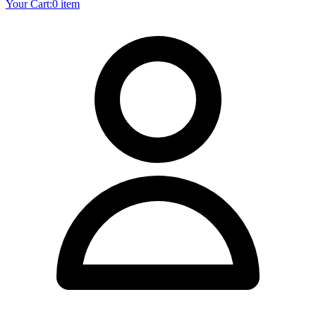
Your Cart:
0 item