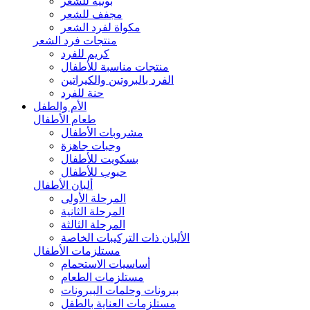
بونيه للشعر
مجفف للشعر
مكواة لفرد الشعر
منتجات فرد الشعر
كريم للفرد
منتجات مناسبة للأطفال
الفرد بالبروتين والكيراتين
حنة للفرد
الأم والطفل
طعام الأطفال
مشروبات الأطفال
وجبات جاهزة
بسكويت للأطفال
حبوب للأطفال
ألبان الأطفال
المرحلة الأولى
المرحلة الثانية
المرحلة الثالثة
الألبان ذات التركيبات الخاصة
مستلزمات الأطفال
أساسيات الاستحمام
مستلزمات الطعام
ببرونات وحلمات الببرونات
مستلزمات العناية بالطفل