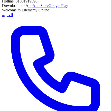
Hotline:
01001919396
Download our App
App Store
Google Play
Welcome to Eltemamy Online
العربية