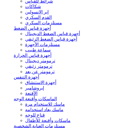
شرائط للقياس
شكاكات
إبر الانسولين
القدم السكري
مستلزمات السكري
أجهزة قياس الضغط
أجهزة قياس الضغط الديجيتال
أجهزة قياس الضغط الزئبقي
مستلزمات الأجهزة
سماعة طبيب
أجهزة قياس الحرارة
ترمومتر ديجيتال
ترمومتر زئبقي
ترمومتر عن بعد
أجهزة التنفس
أجهزة الاستنشاق
إيروشامبر
الأقنعة
الماسكات وأقنعة الوجه
ماسك للاستخدام مرة
ماسك يعاد استخدامه
قناع للوجه
ماسكات وأقنعة للأطفال
مستلزمات العناية الشخصية