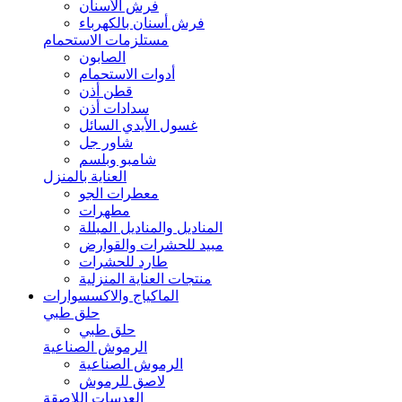
فرش الأسنان
فرش أسنان بالكهرباء
مستلزمات الاستحمام
الصابون
أدوات الاستحمام
قطن أذن
سدادات أذن
غسول الأيدي السائل
شاور جل
شامبو وبلسم
العناية بالمنزل
معطرات الجو
مطهرات
المناديل والمناديل المبللة
مبيد للحشرات والقوارض
طارد للحشرات
منتجات العناية المنزلية
الماكياج والاكسسوارات
حلق طبي
حلق طبي
الرموش الصناعية
الرموش الصناعية
لاصق للرموش
العدسات اللاصقة