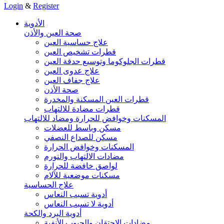
Login
&
Register
الأدوية
صحة العين والأذن
علاج حساسية العين
قطرات تشخيص العين
قطرات الجلوكوما وتوسيع حدقة العين
علاج عدوى العين
علاج جفاف العين
صحة الأذن
قطرات العين المسكنة والمخدرة
قطرات مضادة للالتهاب
المسكنات وخوافض للحرارة ومضاد للالتهاب
مسكن وباسط للعضلات
مسكن للصداع النصفي
المسكنات وخوافض الحرارة
مضادات الالتهاب والتورم
لواصق خافضة للحرارة
مسكنات موضعية للآلام
علاج الحساسية
أدوية تسبب النعاس
أدوية لا تسبب النعاس
أدوية البرد والكحة
مضادات الاحتقان والجيوب الأنفية