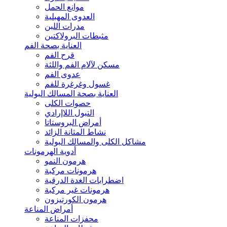
موانع الحمل
العدوى المهبلية
مدرات اللبن
مثبطات البرولاكتين
العناية بصحة الفم
قرح الفم
مسكن لآلام الفم واللثة
عدوى الفم
غسول وغرغرة للفم
العناية بصحة المسالك البولية
حصوات الكلى
التبول اللاإرادي
أمراض البروستاتا
نشاط المثانة الزائد
مشاكل الكلى والمسالك البولية
أدوية الهرمونات
هرمون النمو
هرمونات مركبة
اضطرابات الغدة الدرقية
هرمونات غير مركبة
هرمون الكورتيزون
أمراض المناعة
محفزات المناعة