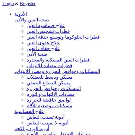
Login
&
Register
الأدوية
صحة العين والأذن
علاج حساسية العين
قطرات تشخيص العين
قطرات الجلوكوما وتوسيع حدقة العين
علاج عدوى العين
علاج جفاف العين
صحة الأذن
قطرات العين المسكنة والمخدرة
قطرات مضادة للالتهاب
المسكنات وخوافض للحرارة ومضاد للالتهاب
مسكن وباسط للعضلات
مسكن للصداع النصفي
المسكنات وخوافض الحرارة
مضادات الالتهاب والتورم
لواصق خافضة للحرارة
مسكنات موضعية للآلام
علاج الحساسية
أدوية تسبب النعاس
أدوية لا تسبب النعاس
أدوية البرد والكحة
مضادات الاحتقان والجيوب الأنفية