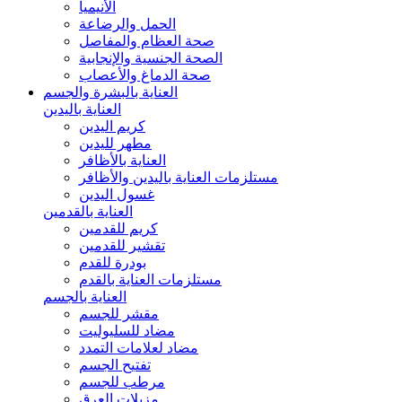
الأنيميا
الحمل والرضاعة
صحة العظام والمفاصل
الصحة الجنسية والإنجابية
صحة الدماغ والأعصاب
العناية بالبشرة والجسم
العناية باليدين
كريم اليدين
مطهر لليدين
العناية بالأظافر
مستلزمات العناية باليدين والأظافر
غسول اليدين
العناية بالقدمين
كريم للقدمين
تقشير للقدمين
بودرة للقدم
مستلزمات العناية بالقدم
العناية بالجسم
مقشر للجسم
مضاد للسليوليت
مضاد لعلامات التمدد
تفتيح الجسم
مرطب للجسم
مزيلات العرق