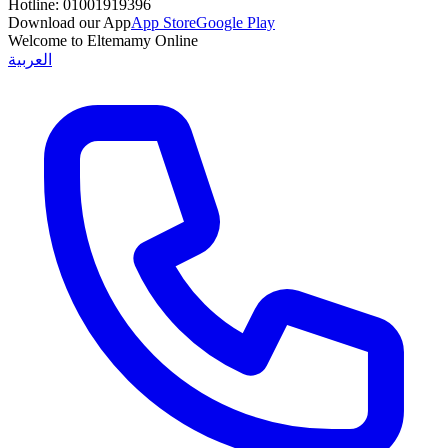
Hotline:
01001919396
Download our App
App Store
Google Play
Welcome to Eltemamy Online
العربية