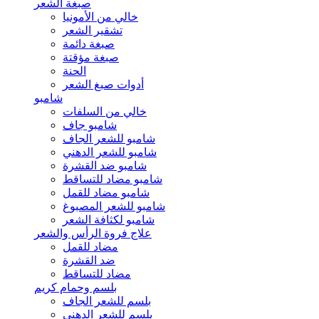
صبغة الشعر
خالي من الأمونيا
تشقير الشعر
صبغة دائمة
صبغة مؤقتة
الحنة
أدوات صبغ الشعر
شامبو
خالي من السلفات
شامبو جاف
شامبو للشعر الجاف
شامبو للشعر الدهني
شامبو ضد القشرة
شامبو مضاد للتساقط
شامبو مضاد للقمل
شامبو للشعر المصبوغ
شامبو لكثافة الشعر
علاج فروة الرأس والشعر
مضاد للقمل
ضد القشرة
مضاد للتساقط
بلسم وحمام كريم
بلسم للشعر الجاف
بلسم للشعر الدهني