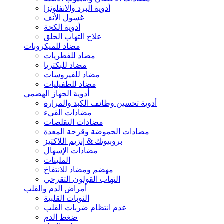
أدوية البرد والانفلونزا
غسول الأنف
أدوية الكحة
علاج التهاب الحلق
مضاد للميكروبات
مضاد للفطريات
مضاد للبكتريا
مضاد للفيروسات
مضاد للطفيليات
أدوية الجهاز الهضمي
أدوية تحسين وظائف الكبد والمرارة
مضادات القيء
مضادات التقلصات
مضادات الحموضة وقرحة المعدة
بروبيوتك & إنزيم اللاكتيز
مضادات الإسهال
الملينات
مهضم ومضاد للانتفاخ
التهاب القولون التقرحي
أمراض الدم والقلب
النوبات القلبية
عدم انتظام ضربات القلب
ضغط الدم