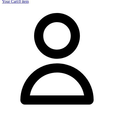
Your Cart:
0 item