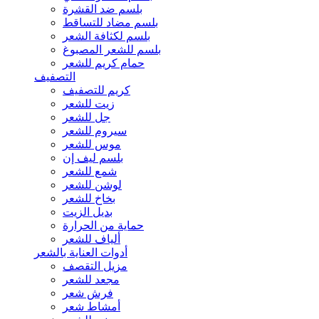
بلسم ضد القشرة
بلسم مضاد للتساقط
بلسم لكثافة الشعر
بلسم للشعر المصبوغ
حمام كريم للشعر
التصفيف
كريم للتصفيف
زيت للشعر
جل للشعر
سيروم للشعر
موس للشعر
بلسم ليف إن
شمع للشعر
لوشن للشعر
بخاخ للشعر
بديل الزيت
حماية من الحرارة
ألياف للشعر
أدوات العناية بالشعر
مزيل التقصف
مجعد للشعر
فرش شعر
أمشاط شعر