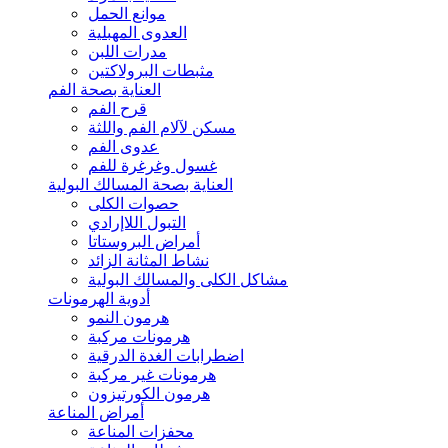
موانع الحمل
العدوى المهبلية
مدرات اللبن
مثبطات البرولاكتين
العناية بصحة الفم
قرح الفم
مسكن لآلام الفم واللثة
عدوى الفم
غسول وغرغرة للفم
العناية بصحة المسالك البولية
حصوات الكلى
التبول اللاإرادي
أمراض البروستاتا
نشاط المثانة الزائد
مشاكل الكلى والمسالك البولية
أدوية الهرمونات
هرمون النمو
هرمونات مركبة
اضطرابات الغدة الدرقية
هرمونات غير مركبة
هرمون الكورتيزون
أمراض المناعة
محفزات المناعة