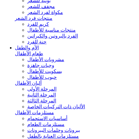
بونيه للشعر
مجفف للشعر
مكواة لفرد الشعر
منتجات فرد الشعر
كريم للفرد
منتجات مناسبة للأطفال
الفرد بالبروتين والكيراتين
حنة للفرد
الأم والطفل
طعام الأطفال
مشروبات الأطفال
وجبات جاهزة
بسكويت للأطفال
حبوب للأطفال
ألبان الأطفال
المرحلة الأولى
المرحلة الثانية
المرحلة الثالثة
الألبان ذات التركيبات الخاصة
مستلزمات الأطفال
أساسيات الاستحمام
مستلزمات الطعام
ببرونات وحلمات الببرونات
مستلزمات العناية بالطفل