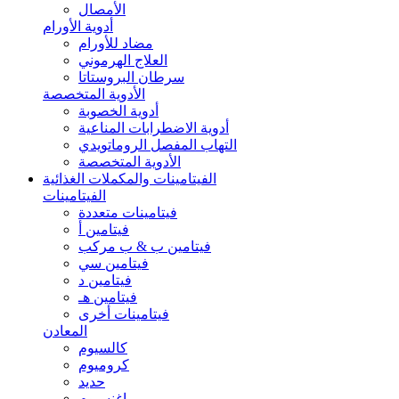
الأمصال
أدوية الأورام
مضاد للأورام
العلاج الهرموني
سرطان البروستاتا
الأدوية المتخصصة
أدوية الخصوبة
أدوية الاضطرابات المناعية
التهاب المفصل الروماتويدي
الأدوية المتخصصة
الفيتامينات والمكملات الغذائية
الفيتامينات
فيتامينات متعددة
فيتامين أ
فيتامين ب & ب مركب
فيتامين سي
فيتامين د
فيتامين هـ
فيتامينات أخرى
المعادن
كالسيوم
كروميوم
حديد
ماغنسيوم