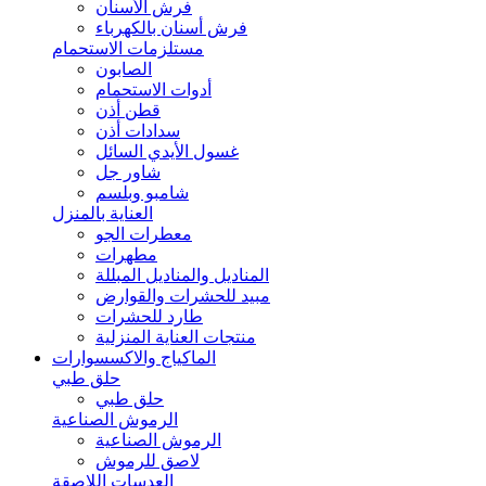
فرش الأسنان
فرش أسنان بالكهرباء
مستلزمات الاستحمام
الصابون
أدوات الاستحمام
قطن أذن
سدادات أذن
غسول الأيدي السائل
شاور جل
شامبو وبلسم
العناية بالمنزل
معطرات الجو
مطهرات
المناديل والمناديل المبللة
مبيد للحشرات والقوارض
طارد للحشرات
منتجات العناية المنزلية
الماكياج والاكسسوارات
حلق طبي
حلق طبي
الرموش الصناعية
الرموش الصناعية
لاصق للرموش
العدسات اللاصقة