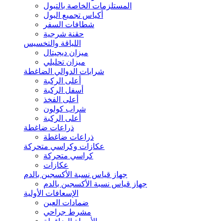
المستلزمات الخاصة بالتبول
أكياس تجميع البول
شطافات السفر
حقنة شرجية
اللياقة والتخسيس
ميزان ديجيتال
ميزان تحليلي
شرابات الدوالي الضاغطة
أعلى الركبة
أسفل الركبة
أعلى الفخذ
شراب كولون
أعلى الركبة
ذراعات ضاغطة
ذراعات ضاغطة
عكازات وكراسي متحركة
كراسي متحركة
عكازات
جهاز قياس نسبة الأكسجين بالدم
جهاز قياس نسبة الأكسجين بالدم
الإسعافات الأولية
ضمادات العين
مشرط جراحي