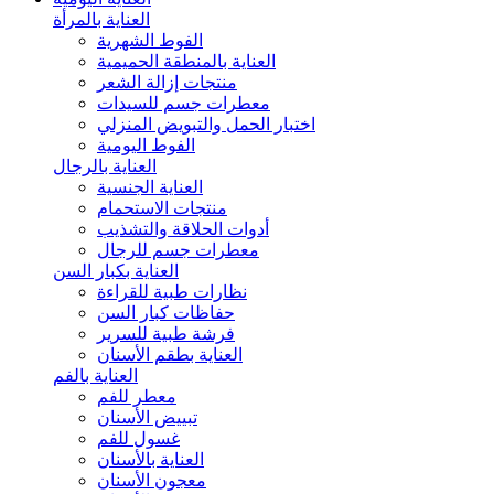
العناية بالمرأة
الفوط الشهرية
العناية بالمنطقة الحميمية
منتجات إزالة الشعر
معطرات جسم للسيدات
اختبار الحمل والتبويض المنزلي
الفوط اليومية
العناية بالرجال
العناية الجنسية
منتجات الاستحمام
أدوات الحلاقة والتشذيب
معطرات جسم للرجال
العناية بكبار السن
نظارات طبية للقراءة
حفاظات كبار السن
فرشة طبية للسرير
العناية بطقم الأسنان
العناية بالفم
معطر للفم
تبييض الأسنان
غسول للفم
العناية بالأسنان
معجون الأسنان