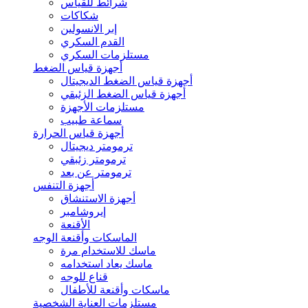
شرائط للقياس
شكاكات
إبر الانسولين
القدم السكري
مستلزمات السكري
أجهزة قياس الضغط
أجهزة قياس الضغط الديجيتال
أجهزة قياس الضغط الزئبقي
مستلزمات الأجهزة
سماعة طبيب
أجهزة قياس الحرارة
ترمومتر ديجيتال
ترمومتر زئبقي
ترمومتر عن بعد
أجهزة التنفس
أجهزة الاستنشاق
إيروشامبر
الأقنعة
الماسكات وأقنعة الوجه
ماسك للاستخدام مرة
ماسك يعاد استخدامه
قناع للوجه
ماسكات وأقنعة للأطفال
مستلزمات العناية الشخصية