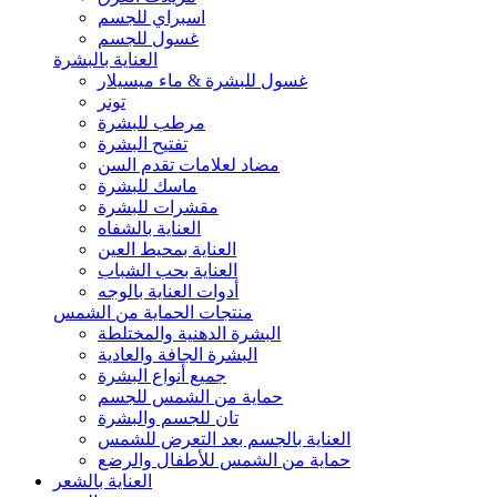
اسبراي للجسم
غسول للجسم
العناية بالبشرة
غسول للبشرة & ماء ميسيلار
تونر
مرطب للبشرة
تفتيح البشرة
مضاد لعلامات تقدم السن
ماسك للبشرة
مقشرات للبشرة
العناية بالشفاه
العناية بمحيط العين
العناية بحب الشباب
أدوات العناية بالوجه
منتجات الحماية من الشمس
البشرة الدهنية والمختلطة
البشرة الجافة والعادية
جميع أنواع البشرة
حماية من الشمس للجسم
تان للجسم والبشرة
العناية بالجسم بعد التعرض للشمس
حماية من الشمس للأطفال والرضع
العناية بالشعر