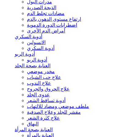
مدرات البول
الذبحة الصدرية
مضادات تجلط الدم
ارتفاع مستوى الدهون بالدم
اضطرابات الدورة الدموية
أمراض الدم الأخرى
أدوية السكري
الانسولين
أدوية السكري
أدوية الربو
أدوية الربو
العناية بصحة الجلد
مخدر موضعي
علاج حب الشباب
علاج الندوب
علاج الحروق والجروح
عدوى الجلد
أدوية تساقط الشعر
ملطف موضعي ومضاد للالتهاب
مقشر للجلد وعلاج الصدفية
علاج كثرة الشعر
البهاق
العناية بصحة المرأة
العناية بالمرأة