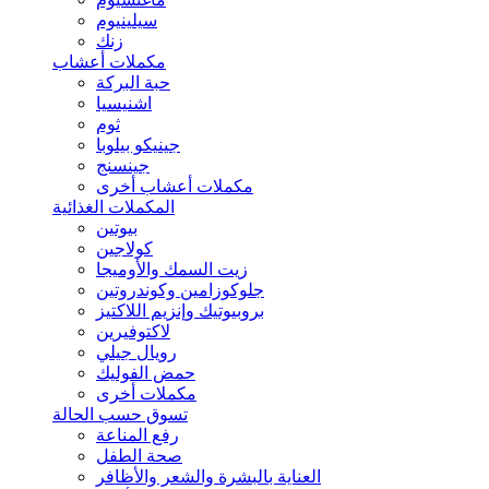
سيلينيوم
زنك
مكملات أعشاب
حبة البركة
اشنيسيا
ثوم
جينيكو بيلوبا
جينسنج
مكملات أعشاب أخرى
المكملات الغذائية
بيوتين
كولاجين
زيت السمك والأوميجا
جلوكوزامين وكوندروتين
بروبيوتيك وإنزيم اللاكتيز
لاكتوفيرين
رويال جيلي
حمض الفوليك
مكملات أخرى
تسوق حسب الحالة
رفع المناعة
صحة الطفل
العناية بالبشرة والشعر والأظافر