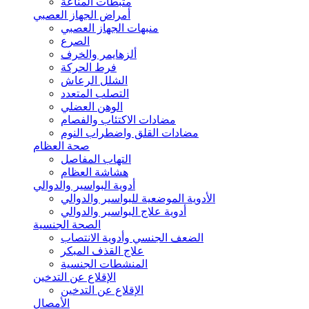
مثبطات المناعة
أمراض الجهاز العصبي
منبهات الجهاز العصبي
الصرع
ألزهايمر والخرف
فرط الحركة
الشلل الرعاش
التصلب المتعدد
الوهن العضلي
مضادات الاكتئاب والفصام
مضادات القلق واضطراب النوم
صحة العظام
التهاب المفاصل
هشاشة العظام
أدوية البواسير والدوالي
الأدوية الموضعية للبواسير والدوالي
أدوية علاج البواسير والدوالي
الصحة الجنسية
الضعف الجنسي وأدوية الانتصاب
علاج القذف المبكر
المنشطات الجنسية
الإقلاع عن التدخين
الإقلاع عن التدخين
الأمصال