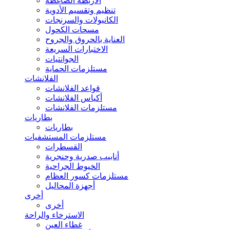
الأربطة الضاغطة
تنظيم وتقسيم الأدوية
الكانيولات والسرنجات
مسحات الكحول
العناية بالحروق والجروح
الاختبارات السريعة
الجوانتيات
مستلزمات الحماية
الفلانشات
قواعد الفلانشات
أكياس الفلانشات
مستلزمات الفلانشات
بطاريات
بطاريات
مستلزمات المستشفيات
القسطرات
أنابيب صدرية وحنجرية
الخيوط الجراحية
مستلزمات كسور العظام
أجهزة المحاليل
أخرى
أخرى
الاسترخاء والراحة
غطاء العين