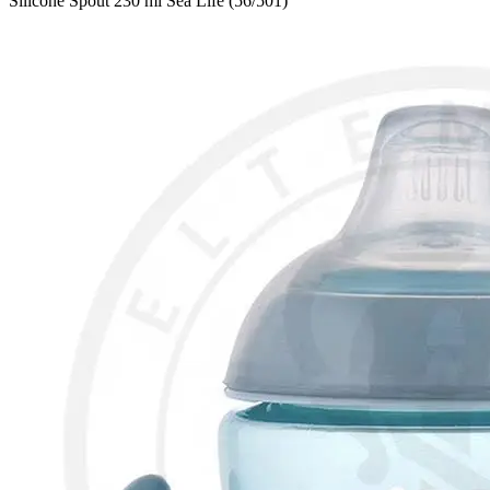
Silicone Spout 230 ml Sea Life (56/501)