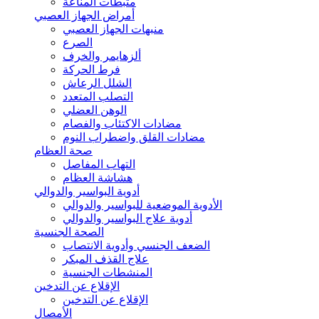
مثبطات المناعة
أمراض الجهاز العصبي
منبهات الجهاز العصبي
الصرع
ألزهايمر والخرف
فرط الحركة
الشلل الرعاش
التصلب المتعدد
الوهن العضلي
مضادات الاكتئاب والفصام
مضادات القلق واضطراب النوم
صحة العظام
التهاب المفاصل
هشاشة العظام
أدوية البواسير والدوالي
الأدوية الموضعية للبواسير والدوالي
أدوية علاج البواسير والدوالي
الصحة الجنسية
الضعف الجنسي وأدوية الانتصاب
علاج القذف المبكر
المنشطات الجنسية
الإقلاع عن التدخين
الإقلاع عن التدخين
الأمصال