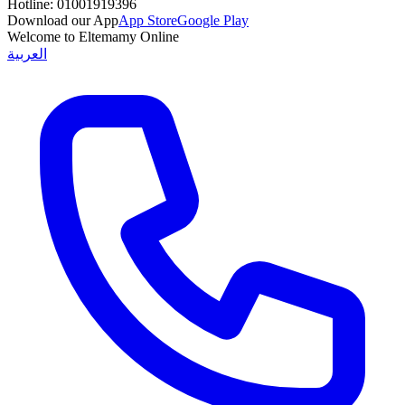
Hotline:
01001919396
Download our App
App Store
Google Play
Welcome to Eltemamy Online
العربية