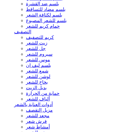
بلسم ضد القشرة
بلسم مضاد للتساقط
بلسم لكثافة الشعر
بلسم للشعر المصبوغ
حمام كريم للشعر
التصفيف
كريم للتصفيف
زيت للشعر
جل للشعر
سيروم للشعر
موس للشعر
بلسم ليف إن
شمع للشعر
لوشن للشعر
بخاخ للشعر
بديل الزيت
حماية من الحرارة
ألياف للشعر
أدوات العناية بالشعر
مزيل التقصف
مجعد للشعر
فرش شعر
أمشاط شعر