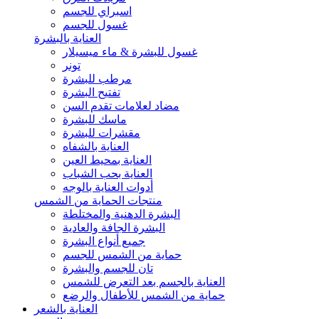
اسبراي للجسم
غسول للجسم
العناية بالبشرة
غسول للبشرة & ماء ميسيلار
تونر
مرطب للبشرة
تفتيح البشرة
مضاد لعلامات تقدم السن
ماسك للبشرة
مقشرات للبشرة
العناية بالشفاه
العناية بمحيط العين
العناية بحب الشباب
أدوات العناية بالوجه
منتجات الحماية من الشمس
البشرة الدهنية والمختلطة
البشرة الجافة والعادية
جميع أنواع البشرة
حماية من الشمس للجسم
تان للجسم والبشرة
العناية بالجسم بعد التعرض للشمس
حماية من الشمس للأطفال والرضع
العناية بالشعر