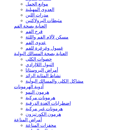
موانع الحمل
العدوى المهبلية
مدرات اللبن
مثبطات البرولاكتين
العناية بصحة الفم
قرح الفم
مسكن لآلام الفم واللثة
عدوى الفم
غسول وغرغرة للفم
العناية بصحة المسالك البولية
حصوات الكلى
التبول اللاإرادي
أمراض البروستاتا
نشاط المثانة الزائد
مشاكل الكلى والمسالك البولية
أدوية الهرمونات
هرمون النمو
هرمونات مركبة
اضطرابات الغدة الدرقية
هرمونات غير مركبة
هرمون الكورتيزون
أمراض المناعة
محفزات المناعة