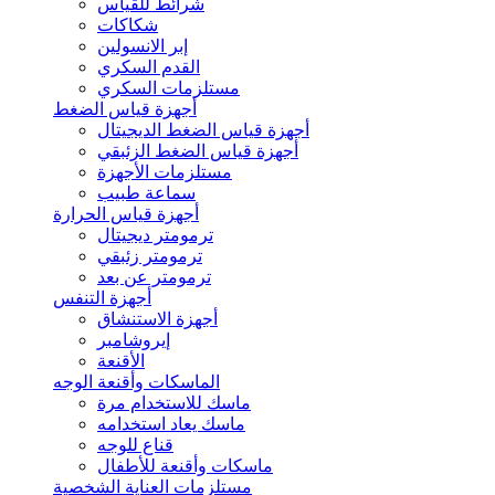
شرائط للقياس
شكاكات
إبر الانسولين
القدم السكري
مستلزمات السكري
أجهزة قياس الضغط
أجهزة قياس الضغط الديجيتال
أجهزة قياس الضغط الزئبقي
مستلزمات الأجهزة
سماعة طبيب
أجهزة قياس الحرارة
ترمومتر ديجيتال
ترمومتر زئبقي
ترمومتر عن بعد
أجهزة التنفس
أجهزة الاستنشاق
إيروشامبر
الأقنعة
الماسكات وأقنعة الوجه
ماسك للاستخدام مرة
ماسك يعاد استخدامه
قناع للوجه
ماسكات وأقنعة للأطفال
مستلزمات العناية الشخصية