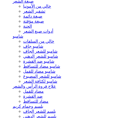
صبغة الشعر
خالي من الأمونيا
تشقير الشعر
صبغة دائمة
صبغة مؤقتة
الحنة
أدوات صبغ الشعر
شامبو
خالي من السلفات
شامبو جاف
شامبو للشعر الجاف
شامبو للشعر الدهني
شامبو ضد القشرة
شامبو مضاد للتساقط
شامبو مضاد للقمل
شامبو للشعر المصبوغ
شامبو لكثافة الشعر
علاج فروة الرأس والشعر
مضاد للقمل
ضد القشرة
مضاد للتساقط
بلسم وحمام كريم
بلسم للشعر الجاف
بلسم للشعر الدهني