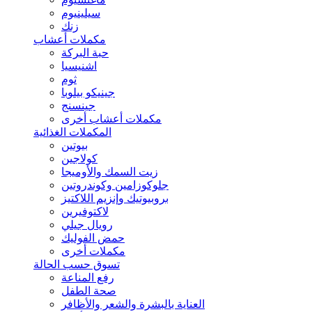
سيلينيوم
زنك
مكملات أعشاب
حبة البركة
اشنيسيا
ثوم
جينيكو بيلوبا
جينسنج
مكملات أعشاب أخرى
المكملات الغذائية
بيوتين
كولاجين
زيت السمك والأوميجا
جلوكوزامين وكوندروتين
بروبيوتيك وإنزيم اللاكتيز
لاكتوفيرين
رويال جيلي
حمض الفوليك
مكملات أخرى
تسوق حسب الحالة
رفع المناعة
صحة الطفل
العناية بالبشرة والشعر والأظافر