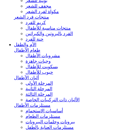
بونيه للشعر
مجفف للشعر
مكواة لفرد الشعر
منتجات فرد الشعر
كريم للفرد
منتجات مناسبة للأطفال
الفرد بالبروتين والكيراتين
حنة للفرد
الأم والطفل
طعام الأطفال
مشروبات الأطفال
وجبات جاهزة
بسكويت للأطفال
حبوب للأطفال
ألبان الأطفال
المرحلة الأولى
المرحلة الثانية
المرحلة الثالثة
الألبان ذات التركيبات الخاصة
مستلزمات الأطفال
أساسيات الاستحمام
مستلزمات الطعام
ببرونات وحلمات الببرونات
مستلزمات العناية بالطفل