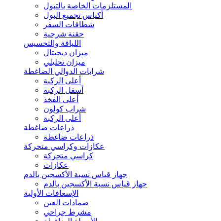
المستلزمات الخاصة بالتبول
أكياس تجميع البول
شطافات السفر
حقنة شرجية
اللياقة والتخسيس
ميزان ديجيتال
ميزان تحليلي
شرابات الدوالي الضاغطة
أعلى الركبة
أسفل الركبة
أعلى الفخذ
شراب كولون
أعلى الركبة
ذراعات ضاغطة
ذراعات ضاغطة
عكازات وكراسي متحركة
كراسي متحركة
عكازات
جهاز قياس نسبة الأكسجين بالدم
جهاز قياس نسبة الأكسجين بالدم
الإسعافات الأولية
ضمادات العين
مشرط جراحي