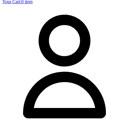
Your Cart:
0 item