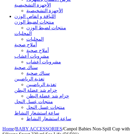
الأجهزة التشخيصية
الأجهزة التشخيصية
اللياقة و انقاص الوزن
منتجات لضبط الوزن
منتجات لضبط الوزن
المحليات
المحليات
أملاح صحية
أملاح صحية
مشروبات أعشاب
مشروبات أعشاب
سناك صحية
سناك صحية
تغذية الرياضيين
تغذية الرياضيين
حزام شد عضلة البطن
حزام شد عضلة البطن
منتجات عسل النحل
منتجات عسل النحل
ساعة استشعار النشاط
ساعة استشعار النشاط
Home
/
BABY ACCESSORIES
/
Canpol Babies Non-Spill Cup with