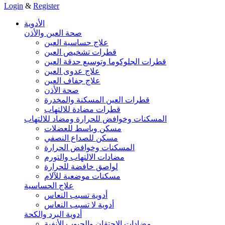
Login
&
Register
الأدوية
صحة العين والأذن
علاج حساسية العين
قطرات تشخيص العين
قطرات الجلوكوما وتوسيع حدقة العين
علاج عدوى العين
علاج جفاف العين
صحة الأذن
قطرات العين المسكنة والمخدرة
قطرات مضادة للالتهاب
المسكنات وخوافض للحرارة ومضاد للالتهاب
مسكن وباسط للعضلات
مسكن للصداع النصفي
المسكنات وخوافض الحرارة
مضادات الالتهاب والتورم
لواصق خافضة للحرارة
مسكنات موضعية للآلام
علاج الحساسية
أدوية تسبب النعاس
أدوية لا تسبب النعاس
أدوية البرد والكحة
مضادات الاحتقان والجيوب الأنفية