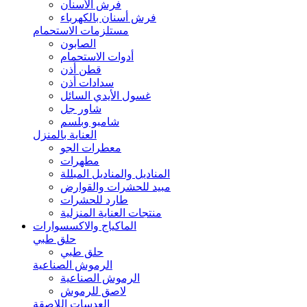
فرش الأسنان
فرش أسنان بالكهرباء
مستلزمات الاستحمام
الصابون
أدوات الاستحمام
قطن أذن
سدادات أذن
غسول الأيدي السائل
شاور جل
شامبو وبلسم
العناية بالمنزل
معطرات الجو
مطهرات
المناديل والمناديل المبللة
مبيد للحشرات والقوارض
طارد للحشرات
منتجات العناية المنزلية
الماكياج والاكسسوارات
حلق طبي
حلق طبي
الرموش الصناعية
الرموش الصناعية
لاصق للرموش
العدسات اللاصقة