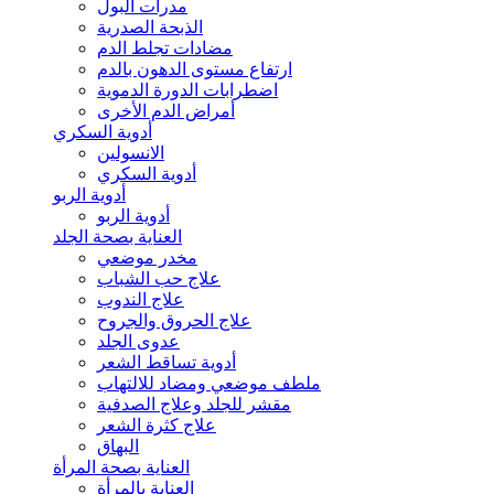
مدرات البول
الذبحة الصدرية
مضادات تجلط الدم
ارتفاع مستوى الدهون بالدم
اضطرابات الدورة الدموية
أمراض الدم الأخرى
أدوية السكري
الانسولين
أدوية السكري
أدوية الربو
أدوية الربو
العناية بصحة الجلد
مخدر موضعي
علاج حب الشباب
علاج الندوب
علاج الحروق والجروح
عدوى الجلد
أدوية تساقط الشعر
ملطف موضعي ومضاد للالتهاب
مقشر للجلد وعلاج الصدفية
علاج كثرة الشعر
البهاق
العناية بصحة المرأة
العناية بالمرأة