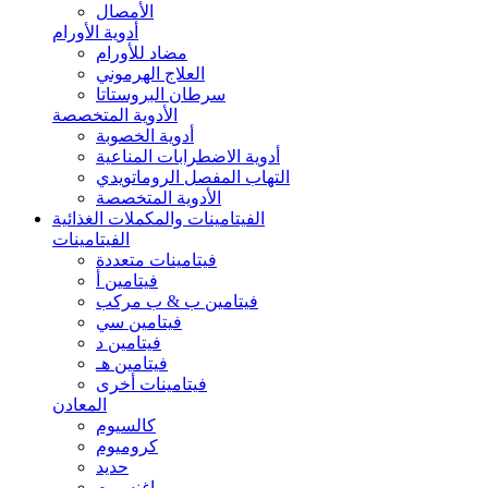
الأمصال
أدوية الأورام
مضاد للأورام
العلاج الهرموني
سرطان البروستاتا
الأدوية المتخصصة
أدوية الخصوبة
أدوية الاضطرابات المناعية
التهاب المفصل الروماتويدي
الأدوية المتخصصة
الفيتامينات والمكملات الغذائية
الفيتامينات
فيتامينات متعددة
فيتامين أ
فيتامين ب & ب مركب
فيتامين سي
فيتامين د
فيتامين هـ
فيتامينات أخرى
المعادن
كالسيوم
كروميوم
حديد
ماغنسيوم