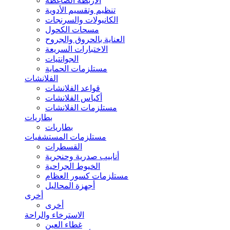
الأربطة الضاغطة
تنظيم وتقسيم الأدوية
الكانيولات والسرنجات
مسحات الكحول
العناية بالحروق والجروح
الاختبارات السريعة
الجوانتيات
مستلزمات الحماية
الفلانشات
قواعد الفلانشات
أكياس الفلانشات
مستلزمات الفلانشات
بطاريات
بطاريات
مستلزمات المستشفيات
القسطرات
أنابيب صدرية وحنجرية
الخيوط الجراحية
مستلزمات كسور العظام
أجهزة المحاليل
أخرى
أخرى
الاسترخاء والراحة
غطاء العين