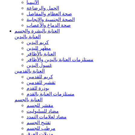
الأنيميا
الحمل والرضاعة
صحة العظام والمفاصل
الصحة الجنسية والإنجابية
صحة الدماغ والأعصاب
العناية بالبشرة والجسم
العناية باليدين
كريم اليدين
مطهر لليدين
العناية بالأظافر
مستلزمات العناية باليدين والأظافر
غسول اليدين
العناية بالقدمين
كريم للقدمين
تقشير للقدمين
بودرة للقدم
مستلزمات العناية بالقدم
العناية بالجسم
مقشر للجسم
مضاد للسليوليت
مضاد لعلامات التمدد
تفتيح الجسم
مرطب للجسم
مزيلات العرق