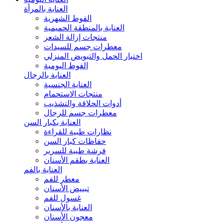
العناية بالمرأة
الفوط الشهرية
العناية بالمنطقة الحميمية
منتجات إزالة الشعر
معطرات جسم للسيدات
اختبار الحمل والتبويض المنزلي
الفوط اليومية
العناية بالرجال
العناية الجنسية
منتجات الاستحمام
أدوات الحلاقة والتشذيب
معطرات جسم للرجال
العناية بكبار السن
نظارات طبية للقراءة
حفاظات كبار السن
فرشة طبية للسرير
العناية بطقم الأسنان
العناية بالفم
معطر للفم
تبييض الأسنان
غسول للفم
العناية بالأسنان
معجون الأسنان