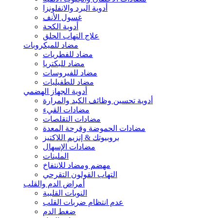
أدوية البرد والانفلونزا
غسول الأنف
أدوية الكحة
علاج التهاب الحلق
مضاد للميكروبات
مضاد للفطريات
مضاد للبكتريا
مضاد للفيروسات
مضاد للطفيليات
أدوية الجهاز الهضمي
أدوية تحسين وظائف الكبد والمرارة
مضادات القيء
مضادات التقلصات
مضادات الحموضة وقرحة المعدة
بروبيوتك & إنزيم اللاكتيز
مضادات الإسهال
الملينات
مهضم ومضاد للانتفاخ
التهاب القولون التقرحي
أمراض الدم والقلب
النوبات القلبية
عدم انتظام ضربات القلب
ضغط الدم