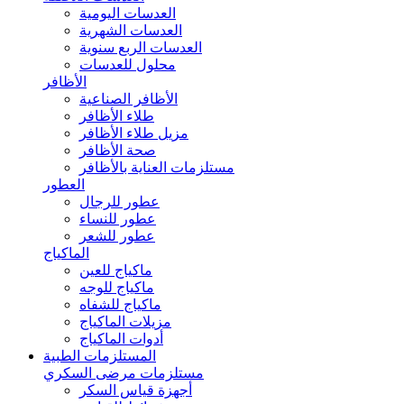
العدسات اليومية
العدسات الشهرية
العدسات الربع سنوية
محلول للعدسات
الأظافر
الأظافر الصناعية
طلاء الأظافر
مزيل طلاء الأظافر
صحة الأظافر
مستلزمات العناية بالأظافر
العطور
عطور للرجال
عطور للنساء
عطور للشعر
الماكياج
ماكياج للعين
ماكياج للوجه
ماكياج للشفاه
مزيلات الماكياج
أدوات الماكياج
المستلزمات الطبية
مستلزمات مرضى السكري
أجهزة قياس السكر