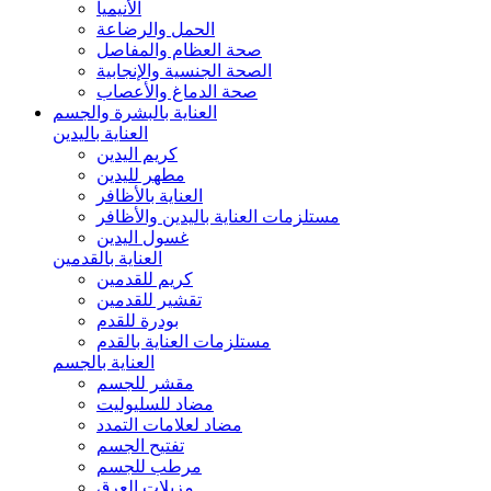
الأنيميا
الحمل والرضاعة
صحة العظام والمفاصل
الصحة الجنسية والإنجابية
صحة الدماغ والأعصاب
العناية بالبشرة والجسم
العناية باليدين
كريم اليدين
مطهر لليدين
العناية بالأظافر
مستلزمات العناية باليدين والأظافر
غسول اليدين
العناية بالقدمين
كريم للقدمين
تقشير للقدمين
بودرة للقدم
مستلزمات العناية بالقدم
العناية بالجسم
مقشر للجسم
مضاد للسليوليت
مضاد لعلامات التمدد
تفتيح الجسم
مرطب للجسم
مزيلات العرق