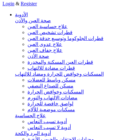
Login
&
Register
الأدوية
صحة العين والأذن
علاج حساسية العين
قطرات تشخيص العين
قطرات الجلوكوما وتوسيع حدقة العين
علاج عدوى العين
علاج جفاف العين
صحة الأذن
قطرات العين المسكنة والمخدرة
قطرات مضادة للالتهاب
المسكنات وخوافض للحرارة ومضاد للالتهاب
مسكن وباسط للعضلات
مسكن للصداع النصفي
المسكنات وخوافض الحرارة
مضادات الالتهاب والتورم
لواصق خافضة للحرارة
مسكنات موضعية للآلام
علاج الحساسية
أدوية تسبب النعاس
أدوية لا تسبب النعاس
أدوية البرد والكحة
مضادات الاحتقان والجيوب الأنفية