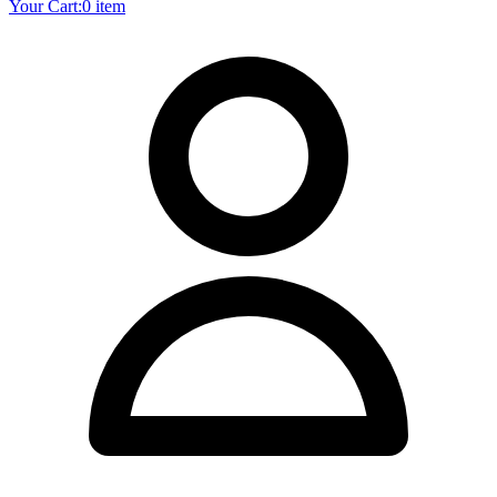
Your Cart:
0 item