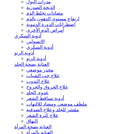
مدرات البول
الذبحة الصدرية
مضادات تجلط الدم
ارتفاع مستوى الدهون بالدم
اضطرابات الدورة الدموية
أمراض الدم الأخرى
أدوية السكري
الانسولين
أدوية السكري
أدوية الربو
أدوية الربو
العناية بصحة الجلد
مخدر موضعي
علاج حب الشباب
علاج الندوب
علاج الحروق والجروح
عدوى الجلد
أدوية تساقط الشعر
ملطف موضعي ومضاد للالتهاب
مقشر للجلد وعلاج الصدفية
علاج كثرة الشعر
البهاق
العناية بصحة المرأة
العناية بالمرأة