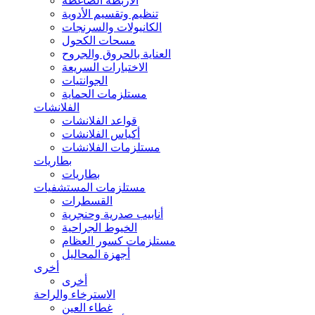
الأربطة الضاغطة
تنظيم وتقسيم الأدوية
الكانيولات والسرنجات
مسحات الكحول
العناية بالحروق والجروح
الاختبارات السريعة
الجوانتيات
مستلزمات الحماية
الفلانشات
قواعد الفلانشات
أكياس الفلانشات
مستلزمات الفلانشات
بطاريات
بطاريات
مستلزمات المستشفيات
القسطرات
أنابيب صدرية وحنجرية
الخيوط الجراحية
مستلزمات كسور العظام
أجهزة المحاليل
أخرى
أخرى
الاسترخاء والراحة
غطاء العين