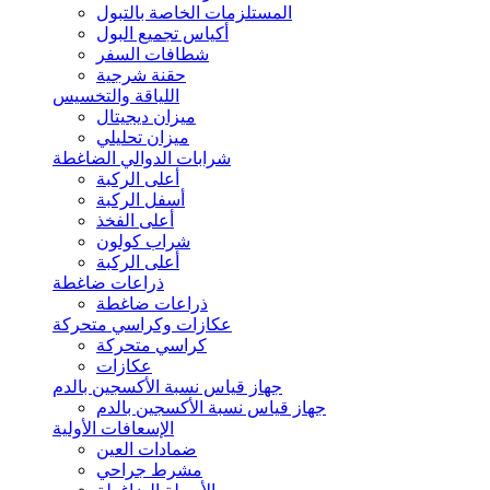
المستلزمات الخاصة بالتبول
أكياس تجميع البول
شطافات السفر
حقنة شرجية
اللياقة والتخسيس
ميزان ديجيتال
ميزان تحليلي
شرابات الدوالي الضاغطة
أعلى الركبة
أسفل الركبة
أعلى الفخذ
شراب كولون
أعلى الركبة
ذراعات ضاغطة
ذراعات ضاغطة
عكازات وكراسي متحركة
كراسي متحركة
عكازات
جهاز قياس نسبة الأكسجين بالدم
جهاز قياس نسبة الأكسجين بالدم
الإسعافات الأولية
ضمادات العين
مشرط جراحي