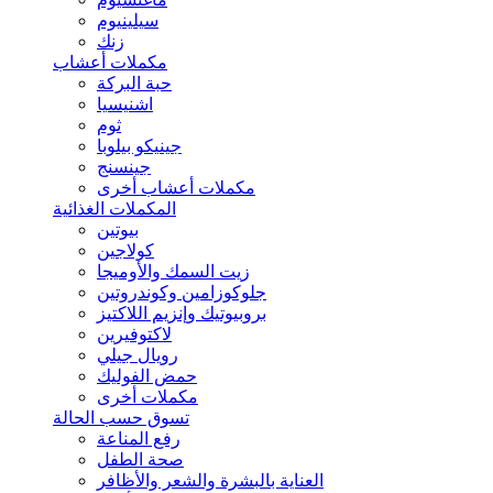
سيلينيوم
زنك
مكملات أعشاب
حبة البركة
اشنيسيا
ثوم
جينيكو بيلوبا
جينسنج
مكملات أعشاب أخرى
المكملات الغذائية
بيوتين
كولاجين
زيت السمك والأوميجا
جلوكوزامين وكوندروتين
بروبيوتيك وإنزيم اللاكتيز
لاكتوفيرين
رويال جيلي
حمض الفوليك
مكملات أخرى
تسوق حسب الحالة
رفع المناعة
صحة الطفل
العناية بالبشرة والشعر والأظافر