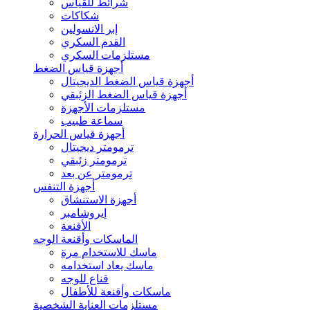
شرائط للقياس
شكاكات
إبر الانسولين
القدم السكري
مستلزمات السكري
أجهزة قياس الضغط
أجهزة قياس الضغط الديجيتال
أجهزة قياس الضغط الزئبقي
مستلزمات الأجهزة
سماعة طبيب
أجهزة قياس الحرارة
ترمومتر ديجيتال
ترمومتر زئبقي
ترمومتر عن بعد
أجهزة التنفس
أجهزة الاستنشاق
إيروشامبر
الأقنعة
الماسكات وأقنعة الوجه
ماسك للاستخدام مرة
ماسك يعاد استخدامه
قناع للوجه
ماسكات وأقنعة للأطفال
مستلزمات العناية الشخصية