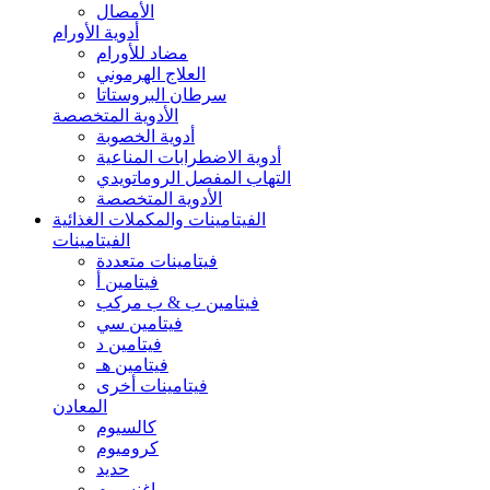
الأمصال
أدوية الأورام
مضاد للأورام
العلاج الهرموني
سرطان البروستاتا
الأدوية المتخصصة
أدوية الخصوبة
أدوية الاضطرابات المناعية
التهاب المفصل الروماتويدي
الأدوية المتخصصة
الفيتامينات والمكملات الغذائية
الفيتامينات
فيتامينات متعددة
فيتامين أ
فيتامين ب & ب مركب
فيتامين سي
فيتامين د
فيتامين هـ
فيتامينات أخرى
المعادن
كالسيوم
كروميوم
حديد
ماغنسيوم