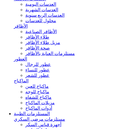
العدسات اليومية
العدسات الشهرية
العدسات الربع سنوية
محلول للعدسات
الأظافر
الأظافر الصناعية
طلاء الأظافر
مزيل طلاء الأظافر
صحة الأظافر
مستلزمات العناية بالأظافر
العطور
عطور للرجال
عطور للنساء
عطور للشعر
الماكياج
ماكياج للعين
ماكياج للوجه
ماكياج للشفاه
مزيلات الماكياج
أدوات الماكياج
المستلزمات الطبية
مستلزمات مرضى السكري
أجهزة قياس السكر