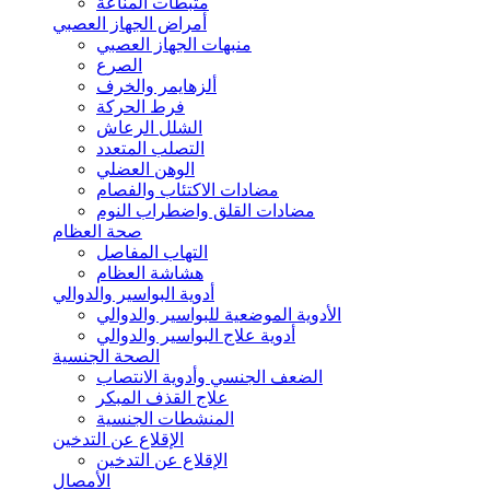
مثبطات المناعة
أمراض الجهاز العصبي
منبهات الجهاز العصبي
الصرع
ألزهايمر والخرف
فرط الحركة
الشلل الرعاش
التصلب المتعدد
الوهن العضلي
مضادات الاكتئاب والفصام
مضادات القلق واضطراب النوم
صحة العظام
التهاب المفاصل
هشاشة العظام
أدوية البواسير والدوالي
الأدوية الموضعية للبواسير والدوالي
أدوية علاج البواسير والدوالي
الصحة الجنسية
الضعف الجنسي وأدوية الانتصاب
علاج القذف المبكر
المنشطات الجنسية
الإقلاع عن التدخين
الإقلاع عن التدخين
الأمصال