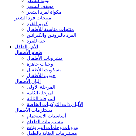
بونيه للشعر
مجفف للشعر
مكواة لفرد الشعر
منتجات فرد الشعر
كريم للفرد
منتجات مناسبة للأطفال
الفرد بالبروتين والكيراتين
حنة للفرد
الأم والطفل
طعام الأطفال
مشروبات الأطفال
وجبات جاهزة
بسكويت للأطفال
حبوب للأطفال
ألبان الأطفال
المرحلة الأولى
المرحلة الثانية
المرحلة الثالثة
الألبان ذات التركيبات الخاصة
مستلزمات الأطفال
أساسيات الاستحمام
مستلزمات الطعام
ببرونات وحلمات الببرونات
مستلزمات العناية بالطفل