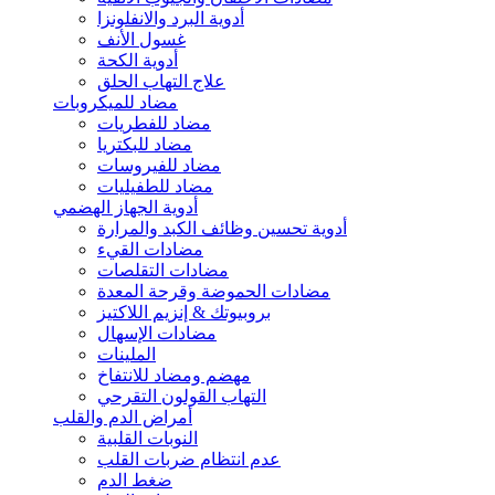
أدوية البرد والانفلونزا
غسول الأنف
أدوية الكحة
علاج التهاب الحلق
مضاد للميكروبات
مضاد للفطريات
مضاد للبكتريا
مضاد للفيروسات
مضاد للطفيليات
أدوية الجهاز الهضمي
أدوية تحسين وظائف الكبد والمرارة
مضادات القيء
مضادات التقلصات
مضادات الحموضة وقرحة المعدة
بروبيوتك & إنزيم اللاكتيز
مضادات الإسهال
الملينات
مهضم ومضاد للانتفاخ
التهاب القولون التقرحي
أمراض الدم والقلب
النوبات القلبية
عدم انتظام ضربات القلب
ضغط الدم