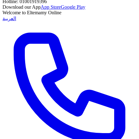
Hotline:
01001919396
Download our App
App Store
Google Play
Welcome to Eltemamy Online
العربية