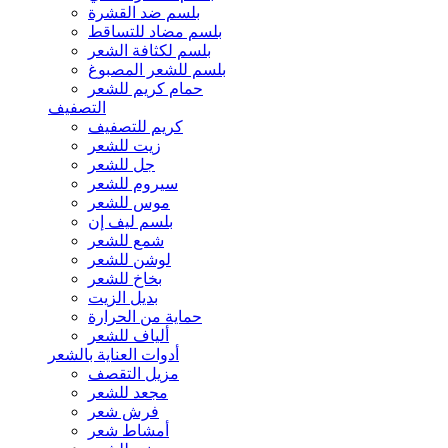
بلسم ضد القشرة
بلسم مضاد للتساقط
بلسم لكثافة الشعر
بلسم للشعر المصبوغ
حمام كريم للشعر
التصفيف
كريم للتصفيف
زيت للشعر
جل للشعر
سيروم للشعر
موس للشعر
بلسم ليف إن
شمع للشعر
لوشن للشعر
بخاخ للشعر
بديل الزيت
حماية من الحرارة
ألياف للشعر
أدوات العناية بالشعر
مزيل التقصف
مجعد للشعر
فرش شعر
أمشاط شعر