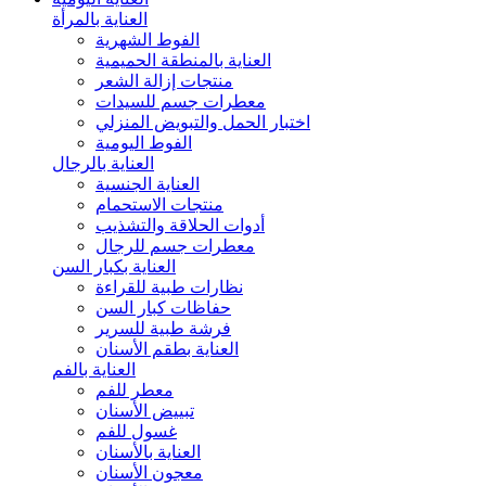
العناية بالمرأة
الفوط الشهرية
العناية بالمنطقة الحميمية
منتجات إزالة الشعر
معطرات جسم للسيدات
اختبار الحمل والتبويض المنزلي
الفوط اليومية
العناية بالرجال
العناية الجنسية
منتجات الاستحمام
أدوات الحلاقة والتشذيب
معطرات جسم للرجال
العناية بكبار السن
نظارات طبية للقراءة
حفاظات كبار السن
فرشة طبية للسرير
العناية بطقم الأسنان
العناية بالفم
معطر للفم
تبييض الأسنان
غسول للفم
العناية بالأسنان
معجون الأسنان