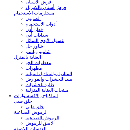
فرش الأسنان
فرش أسنان بالكهرباء
مستلزمات الاستحمام
الصابون
أدوات الاستحمام
قطن أذن
سدادات أذن
غسول الأيدي السائل
شاور جل
شامبو وبلسم
العناية بالمنزل
معطرات الجو
مطهرات
المناديل والمناديل المبللة
مبيد للحشرات والقوارض
طارد للحشرات
منتجات العناية المنزلية
الماكياج والاكسسوارات
حلق طبي
حلق طبي
الرموش الصناعية
الرموش الصناعية
لاصق للرموش
العدسات اللاصقة