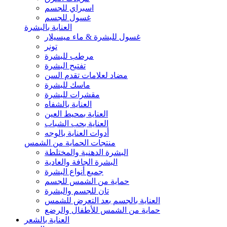
اسبراي للجسم
غسول للجسم
العناية بالبشرة
غسول للبشرة & ماء ميسيلار
تونر
مرطب للبشرة
تفتيح البشرة
مضاد لعلامات تقدم السن
ماسك للبشرة
مقشرات للبشرة
العناية بالشفاه
العناية بمحيط العين
العناية بحب الشباب
أدوات العناية بالوجه
منتجات الحماية من الشمس
البشرة الدهنية والمختلطة
البشرة الجافة والعادية
جميع أنواع البشرة
حماية من الشمس للجسم
تان للجسم والبشرة
العناية بالجسم بعد التعرض للشمس
حماية من الشمس للأطفال والرضع
العناية بالشعر