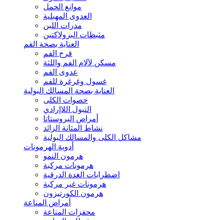
موانع الحمل
العدوى المهبلية
مدرات اللبن
مثبطات البرولاكتين
العناية بصحة الفم
قرح الفم
مسكن لآلام الفم واللثة
عدوى الفم
غسول وغرغرة للفم
العناية بصحة المسالك البولية
حصوات الكلى
التبول اللاإرادي
أمراض البروستاتا
نشاط المثانة الزائد
مشاكل الكلى والمسالك البولية
أدوية الهرمونات
هرمون النمو
هرمونات مركبة
اضطرابات الغدة الدرقية
هرمونات غير مركبة
هرمون الكورتيزون
أمراض المناعة
محفزات المناعة