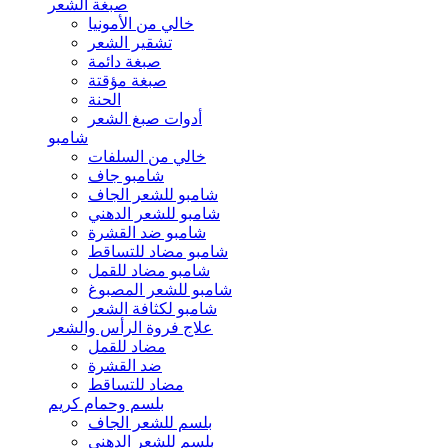
صبغة الشعر
خالي من الأمونيا
تشقير الشعر
صبغة دائمة
صبغة مؤقتة
الحنة
أدوات صبغ الشعر
شامبو
خالي من السلفات
شامبو جاف
شامبو للشعر الجاف
شامبو للشعر الدهني
شامبو ضد القشرة
شامبو مضاد للتساقط
شامبو مضاد للقمل
شامبو للشعر المصبوغ
شامبو لكثافة الشعر
علاج فروة الرأس والشعر
مضاد للقمل
ضد القشرة
مضاد للتساقط
بلسم وحمام كريم
بلسم للشعر الجاف
بلسم للشعر الدهني