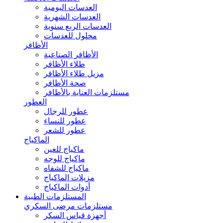
العدسات اليومية
العدسات الشهرية
العدسات الربع سنوية
محلول للعدسات
الأظافر
الأظافر الصناعية
طلاء الأظافر
مزيل طلاء الأظافر
صحة الأظافر
مستلزمات العناية بالأظافر
العطور
عطور للرجال
عطور للنساء
عطور للشعر
الماكياج
ماكياج للعين
ماكياج للوجه
ماكياج للشفاه
مزيلات الماكياج
أدوات الماكياج
المستلزمات الطبية
مستلزمات مرضى السكري
أجهزة قياس السكر