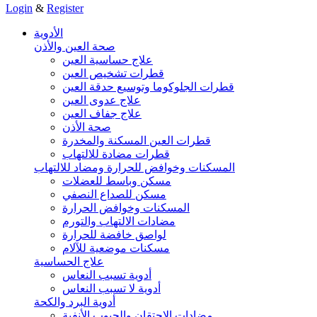
Login
&
Register
الأدوية
صحة العين والأذن
علاج حساسية العين
قطرات تشخيص العين
قطرات الجلوكوما وتوسيع حدقة العين
علاج عدوى العين
علاج جفاف العين
صحة الأذن
قطرات العين المسكنة والمخدرة
قطرات مضادة للالتهاب
المسكنات وخوافض للحرارة ومضاد للالتهاب
مسكن وباسط للعضلات
مسكن للصداع النصفي
المسكنات وخوافض الحرارة
مضادات الالتهاب والتورم
لواصق خافضة للحرارة
مسكنات موضعية للآلام
علاج الحساسية
أدوية تسبب النعاس
أدوية لا تسبب النعاس
أدوية البرد والكحة
مضادات الاحتقان والجيوب الأنفية