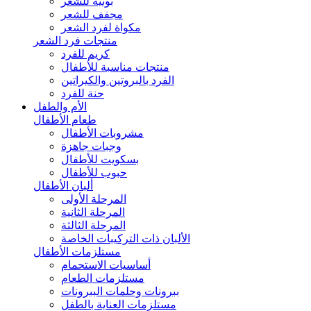
بونيه للشعر
مجفف للشعر
مكواة لفرد الشعر
منتجات فرد الشعر
كريم للفرد
منتجات مناسبة للأطفال
الفرد بالبروتين والكيراتين
حنة للفرد
الأم والطفل
طعام الأطفال
مشروبات الأطفال
وجبات جاهزة
بسكويت للأطفال
حبوب للأطفال
ألبان الأطفال
المرحلة الأولى
المرحلة الثانية
المرحلة الثالثة
الألبان ذات التركيبات الخاصة
مستلزمات الأطفال
أساسيات الاستحمام
مستلزمات الطعام
ببرونات وحلمات الببرونات
مستلزمات العناية بالطفل