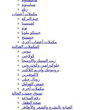
سيلينيوم
زنك
مكملات أعشاب
حبة البركة
اشنيسيا
ثوم
جينيكو بيلوبا
جينسنج
مكملات أعشاب أخرى
المكملات الغذائية
بيوتين
كولاجين
زيت السمك والأوميجا
جلوكوزامين وكوندروتين
بروبيوتيك وإنزيم اللاكتيز
لاكتوفيرين
رويال جيلي
حمض الفوليك
مكملات أخرى
تسوق حسب الحالة
رفع المناعة
صحة الطفل
العناية بالبشرة والشعر والأظافر