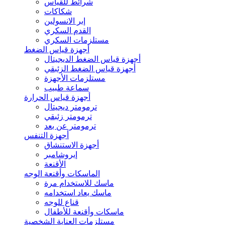
شرائط للقياس
شكاكات
إبر الانسولين
القدم السكري
مستلزمات السكري
أجهزة قياس الضغط
أجهزة قياس الضغط الديجيتال
أجهزة قياس الضغط الزئبقي
مستلزمات الأجهزة
سماعة طبيب
أجهزة قياس الحرارة
ترمومتر ديجيتال
ترمومتر زئبقي
ترمومتر عن بعد
أجهزة التنفس
أجهزة الاستنشاق
إيروشامبر
الأقنعة
الماسكات وأقنعة الوجه
ماسك للاستخدام مرة
ماسك يعاد استخدامه
قناع للوجه
ماسكات وأقنعة للأطفال
مستلزمات العناية الشخصية