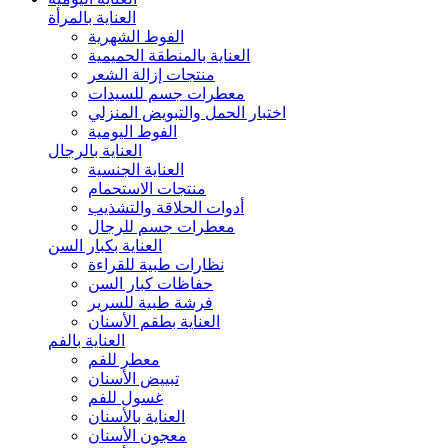
العناية بالمرأة
الفوط الشهرية
العناية بالمنطقة الحميمية
منتجات إزالة الشعر
معطرات جسم للسيدات
اختبار الحمل والتبويض المنزلي
الفوط اليومية
العناية بالرجال
العناية الجنسية
منتجات الاستحمام
أدوات الحلاقة والتشذيب
معطرات جسم للرجال
العناية بكبار السن
نظارات طبية للقراءة
حفاظات كبار السن
فرشة طبية للسرير
العناية بطقم الأسنان
العناية بالفم
معطر للفم
تبييض الأسنان
غسول للفم
العناية بالأسنان
معجون الأسنان