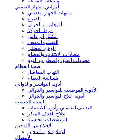
مثبطات المناعة
أمراض الجهاز العصبي
منبهات الجهاز العصبي
الصرع
ألزهايمر والخرف
فرط الحركة
الشلل الرعاش
التصلب المتعدد
الوهن العضلي
مضادات الاكتئاب والفصام
مضادات القلق واضطراب النوم
صحة العظام
التهاب المفاصل
هشاشة العظام
أدوية البواسير والدوالي
الأدوية الموضعية للبواسير والدوالي
أدوية علاج البواسير والدوالي
الصحة الجنسية
الضعف الجنسي وأدوية الانتصاب
علاج القذف المبكر
المنشطات الجنسية
الإقلاع عن التدخين
الإقلاع عن التدخين
الأمصال