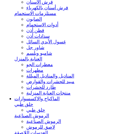
فرش الأسنان
فرش أسنان بالكهرباء
مستلزمات الاستحمام
الصابون
أدوات الاستحمام
قطن أذن
سدادات أذن
غسول الأيدي السائل
شاور جل
شامبو وبلسم
العناية بالمنزل
معطرات الجو
مطهرات
المناديل والمناديل المبللة
مبيد للحشرات والقوارض
طارد للحشرات
منتجات العناية المنزلية
الماكياج والاكسسوارات
حلق طبي
حلق طبي
الرموش الصناعية
الرموش الصناعية
لاصق للرموش
العدسات اللاصقة