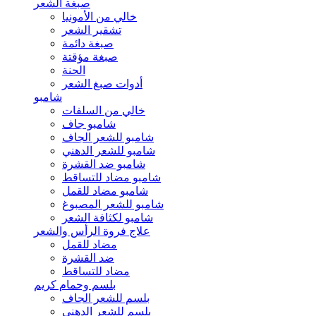
صبغة الشعر
خالي من الأمونيا
تشقير الشعر
صبغة دائمة
صبغة مؤقتة
الحنة
أدوات صبغ الشعر
شامبو
خالي من السلفات
شامبو جاف
شامبو للشعر الجاف
شامبو للشعر الدهني
شامبو ضد القشرة
شامبو مضاد للتساقط
شامبو مضاد للقمل
شامبو للشعر المصبوغ
شامبو لكثافة الشعر
علاج فروة الرأس والشعر
مضاد للقمل
ضد القشرة
مضاد للتساقط
بلسم وحمام كريم
بلسم للشعر الجاف
بلسم للشعر الدهني