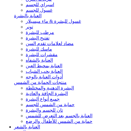
اسبراي للجسم
غسول للجسم
العناية بالبشرة
غسول للبشرة & ماء ميسيلار
تونر
مرطب للبشرة
تفتيح البشرة
مضاد لعلامات تقدم السن
ماسك للبشرة
مقشرات للبشرة
العناية بالشفاه
العناية بمحيط العين
العناية بحب الشباب
أدوات العناية بالوجه
منتجات الحماية من الشمس
البشرة الدهنية والمختلطة
البشرة الجافة والعادية
جميع أنواع البشرة
حماية من الشمس للجسم
تان للجسم والبشرة
العناية بالجسم بعد التعرض للشمس
حماية من الشمس للأطفال والرضع
العناية بالشعر