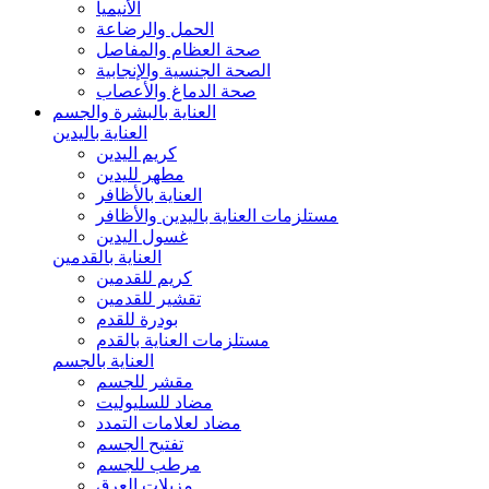
الأنيميا
الحمل والرضاعة
صحة العظام والمفاصل
الصحة الجنسية والإنجابية
صحة الدماغ والأعصاب
العناية بالبشرة والجسم
العناية باليدين
كريم اليدين
مطهر لليدين
العناية بالأظافر
مستلزمات العناية باليدين والأظافر
غسول اليدين
العناية بالقدمين
كريم للقدمين
تقشير للقدمين
بودرة للقدم
مستلزمات العناية بالقدم
العناية بالجسم
مقشر للجسم
مضاد للسليوليت
مضاد لعلامات التمدد
تفتيح الجسم
مرطب للجسم
مزيلات العرق