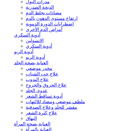
مدرات البول
الذبحة الصدرية
مضادات تجلط الدم
ارتفاع مستوى الدهون بالدم
اضطرابات الدورة الدموية
أمراض الدم الأخرى
أدوية السكري
الانسولين
أدوية السكري
أدوية الربو
أدوية الربو
العناية بصحة الجلد
مخدر موضعي
علاج حب الشباب
علاج الندوب
علاج الحروق والجروح
عدوى الجلد
أدوية تساقط الشعر
ملطف موضعي ومضاد للالتهاب
مقشر للجلد وعلاج الصدفية
علاج كثرة الشعر
البهاق
العناية بصحة المرأة
العناية بالمرأة