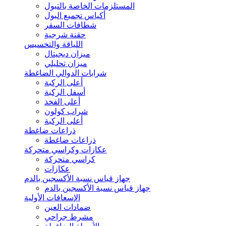
المستلزمات الخاصة بالتبول
أكياس تجميع البول
شطافات السفر
حقنة شرجية
اللياقة والتخسيس
ميزان ديجيتال
ميزان تحليلي
شرابات الدوالي الضاغطة
أعلى الركبة
أسفل الركبة
أعلى الفخذ
شراب كولون
أعلى الركبة
ذراعات ضاغطة
ذراعات ضاغطة
عكازات وكراسي متحركة
كراسي متحركة
عكازات
جهاز قياس نسبة الأكسجين بالدم
جهاز قياس نسبة الأكسجين بالدم
الإسعافات الأولية
ضمادات العين
مشرط جراحي