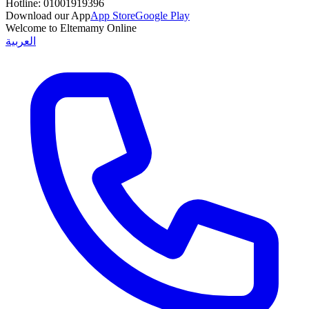
Hotline:
01001919396
Download our App
App Store
Google Play
Welcome to Eltemamy Online
العربية