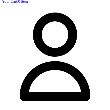
Your Cart:
0 item