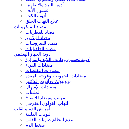
أدوية البرد والانفلونزا
غسول الأنف
أدوية الكحة
علاج التهاب الحلق
مضاد للميكروبات
مضاد للفطريات
مضاد للبكتريا
مضاد للفيروسات
مضاد للطفيليات
أدوية الجهاز الهضمي
أدوية تحسين وظائف الكبد والمرارة
مضادات القيء
مضادات التقلصات
مضادات الحموضة وقرحة المعدة
بروبيوتك & إنزيم اللاكتيز
مضادات الإسهال
الملينات
مهضم ومضاد للانتفاخ
التهاب القولون التقرحي
أمراض الدم والقلب
النوبات القلبية
عدم انتظام ضربات القلب
ضغط الدم