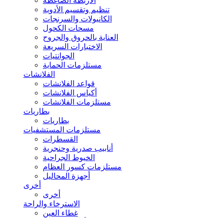
الأربطة الضاغطة
تنظيم وتقسيم الأدوية
الكانيولات والسرنجات
مسحات الكحول
العناية بالحروق والجروح
الاختبارات السريعة
الجوانتيات
مستلزمات الحماية
الفلانشات
قواعد الفلانشات
أكياس الفلانشات
مستلزمات الفلانشات
بطاريات
بطاريات
مستلزمات المستشفيات
القسطرات
أنابيب صدرية وحنجرية
الخيوط الجراحية
مستلزمات كسور العظام
أجهزة المحاليل
أخرى
أخرى
الاسترخاء والراحة
غطاء العين