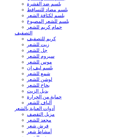
بلسم ضد القشرة
بلسم مضاد للتساقط
بلسم لكثافة الشعر
بلسم للشعر المصبوغ
حمام كريم للشعر
التصفيف
كريم للتصفيف
زيت للشعر
جل للشعر
سيروم للشعر
موس للشعر
بلسم ليف إن
شمع للشعر
لوشن للشعر
بخاخ للشعر
بديل الزيت
حماية من الحرارة
ألياف للشعر
أدوات العناية بالشعر
مزيل التقصف
مجعد للشعر
فرش شعر
أمشاط شعر