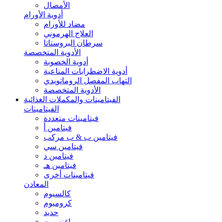
الأمصال
أدوية الأورام
مضاد للأورام
العلاج الهرموني
سرطان البروستاتا
الأدوية المتخصصة
أدوية الخصوبة
أدوية الاضطرابات المناعية
التهاب المفصل الروماتويدي
الأدوية المتخصصة
الفيتامينات والمكملات الغذائية
الفيتامينات
فيتامينات متعددة
فيتامين أ
فيتامين ب & ب مركب
فيتامين سي
فيتامين د
فيتامين هـ
فيتامينات أخرى
المعادن
كالسيوم
كروميوم
حديد
ماغنسيوم