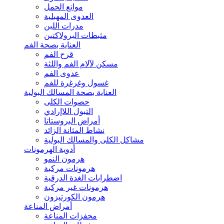
موانع الحمل
العدوى المهبلية
مدرات اللبن
مثبطات البرولاكتين
العناية بصحة الفم
قرح الفم
مسكن لآلام الفم واللثة
عدوى الفم
غسول وغرغرة للفم
العناية بصحة المسالك البولية
حصوات الكلى
التبول اللاإرادي
أمراض البروستاتا
نشاط المثانة الزائد
مشاكل الكلى والمسالك البولية
أدوية الهرمونات
هرمون النمو
هرمونات مركبة
اضطرابات الغدة الدرقية
هرمونات غير مركبة
هرمون الكورتيزون
أمراض المناعة
محفزات المناعة