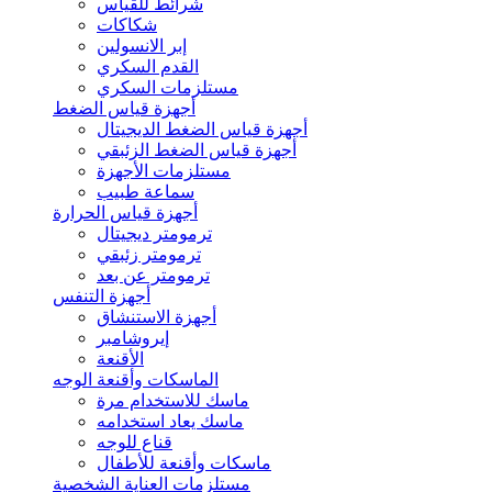
شرائط للقياس
شكاكات
إبر الانسولين
القدم السكري
مستلزمات السكري
أجهزة قياس الضغط
أجهزة قياس الضغط الديجيتال
أجهزة قياس الضغط الزئبقي
مستلزمات الأجهزة
سماعة طبيب
أجهزة قياس الحرارة
ترمومتر ديجيتال
ترمومتر زئبقي
ترمومتر عن بعد
أجهزة التنفس
أجهزة الاستنشاق
إيروشامبر
الأقنعة
الماسكات وأقنعة الوجه
ماسك للاستخدام مرة
ماسك يعاد استخدامه
قناع للوجه
ماسكات وأقنعة للأطفال
مستلزمات العناية الشخصية