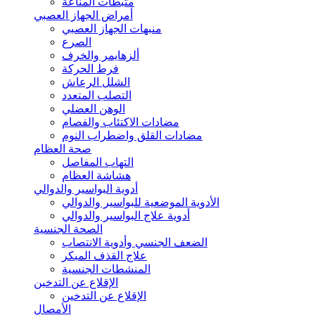
مثبطات المناعة
أمراض الجهاز العصبي
منبهات الجهاز العصبي
الصرع
ألزهايمر والخرف
فرط الحركة
الشلل الرعاش
التصلب المتعدد
الوهن العضلي
مضادات الاكتئاب والفصام
مضادات القلق واضطراب النوم
صحة العظام
التهاب المفاصل
هشاشة العظام
أدوية البواسير والدوالي
الأدوية الموضعية للبواسير والدوالي
أدوية علاج البواسير والدوالي
الصحة الجنسية
الضعف الجنسي وأدوية الانتصاب
علاج القذف المبكر
المنشطات الجنسية
الإقلاع عن التدخين
الإقلاع عن التدخين
الأمصال