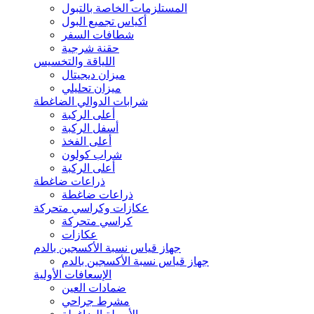
المستلزمات الخاصة بالتبول
أكياس تجميع البول
شطافات السفر
حقنة شرجية
اللياقة والتخسيس
ميزان ديجيتال
ميزان تحليلي
شرابات الدوالي الضاغطة
أعلى الركبة
أسفل الركبة
أعلى الفخذ
شراب كولون
أعلى الركبة
ذراعات ضاغطة
ذراعات ضاغطة
عكازات وكراسي متحركة
كراسي متحركة
عكازات
جهاز قياس نسبة الأكسجين بالدم
جهاز قياس نسبة الأكسجين بالدم
الإسعافات الأولية
ضمادات العين
مشرط جراحي