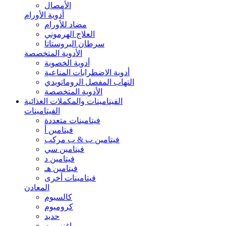
الأمصال
أدوية الأورام
مضاد للأورام
العلاج الهرموني
سرطان البروستاتا
الأدوية المتخصصة
أدوية الخصوبة
أدوية الاضطرابات المناعية
التهاب المفصل الروماتويدي
الأدوية المتخصصة
الفيتامينات والمكملات الغذائية
الفيتامينات
فيتامينات متعددة
فيتامين أ
فيتامين ب & ب مركب
فيتامين سي
فيتامين د
فيتامين هـ
فيتامينات أخرى
المعادن
كالسيوم
كروميوم
حديد
ماغنسيوم