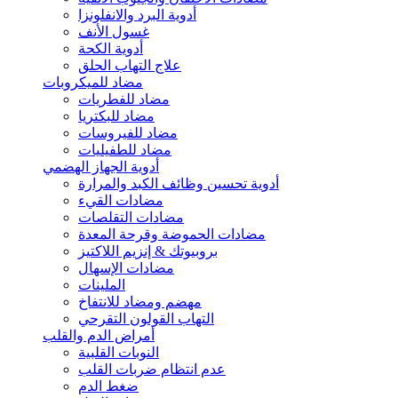
أدوية البرد والانفلونزا
غسول الأنف
أدوية الكحة
علاج التهاب الحلق
مضاد للميكروبات
مضاد للفطريات
مضاد للبكتريا
مضاد للفيروسات
مضاد للطفيليات
أدوية الجهاز الهضمي
أدوية تحسين وظائف الكبد والمرارة
مضادات القيء
مضادات التقلصات
مضادات الحموضة وقرحة المعدة
بروبيوتك & إنزيم اللاكتيز
مضادات الإسهال
الملينات
مهضم ومضاد للانتفاخ
التهاب القولون التقرحي
أمراض الدم والقلب
النوبات القلبية
عدم انتظام ضربات القلب
ضغط الدم