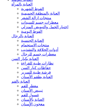
العناية بالمرأة
الفوط الشهرية
العناية بالمنطقة الحميمية
منتجات إزالة الشعر
معطرات جسم للسيدات
اختبار الحمل والتبويض المنزلي
الفوط اليومية
العناية بالرجال
العناية الجنسية
منتجات الاستحمام
أدوات الحلاقة والتشذيب
معطرات جسم للرجال
العناية بكبار السن
نظارات طبية للقراءة
حفاظات كبار السن
فرشة طبية للسرير
العناية بطقم الأسنان
العناية بالفم
معطر للفم
تبييض الأسنان
غسول للفم
العناية بالأسنان
معجون الأسنان