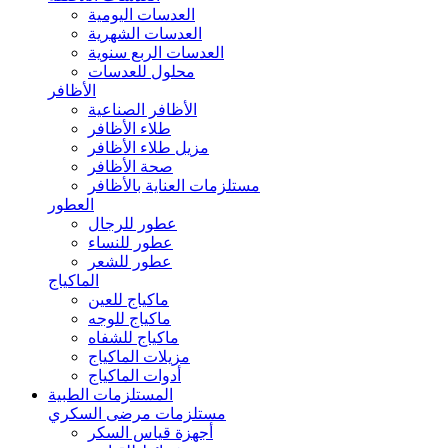
العدسات اليومية
العدسات الشهرية
العدسات الربع سنوية
محلول للعدسات
الأظافر
الأظافر الصناعية
طلاء الأظافر
مزيل طلاء الأظافر
صحة الأظافر
مستلزمات العناية بالأظافر
العطور
عطور للرجال
عطور للنساء
عطور للشعر
الماكياج
ماكياج للعين
ماكياج للوجه
ماكياج للشفاه
مزيلات الماكياج
أدوات الماكياج
المستلزمات الطبية
مستلزمات مرضى السكري
أجهزة قياس السكر