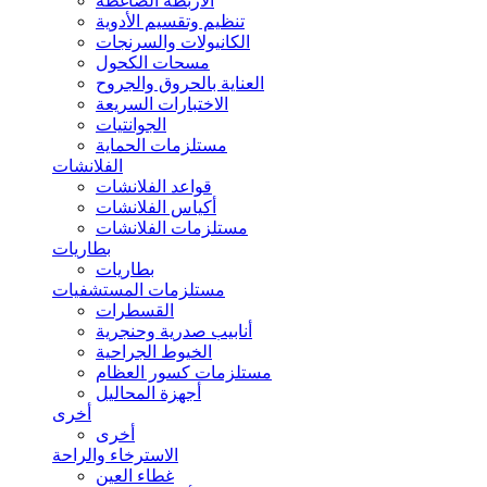
الأربطة الضاغطة
تنظيم وتقسيم الأدوية
الكانيولات والسرنجات
مسحات الكحول
العناية بالحروق والجروح
الاختبارات السريعة
الجوانتيات
مستلزمات الحماية
الفلانشات
قواعد الفلانشات
أكياس الفلانشات
مستلزمات الفلانشات
بطاريات
بطاريات
مستلزمات المستشفيات
القسطرات
أنابيب صدرية وحنجرية
الخيوط الجراحية
مستلزمات كسور العظام
أجهزة المحاليل
أخرى
أخرى
الاسترخاء والراحة
غطاء العين