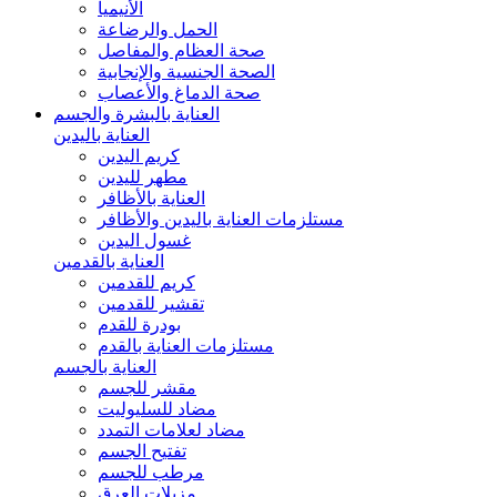
الأنيميا
الحمل والرضاعة
صحة العظام والمفاصل
الصحة الجنسية والإنجابية
صحة الدماغ والأعصاب
العناية بالبشرة والجسم
العناية باليدين
كريم اليدين
مطهر لليدين
العناية بالأظافر
مستلزمات العناية باليدين والأظافر
غسول اليدين
العناية بالقدمين
كريم للقدمين
تقشير للقدمين
بودرة للقدم
مستلزمات العناية بالقدم
العناية بالجسم
مقشر للجسم
مضاد للسليوليت
مضاد لعلامات التمدد
تفتيح الجسم
مرطب للجسم
مزيلات العرق