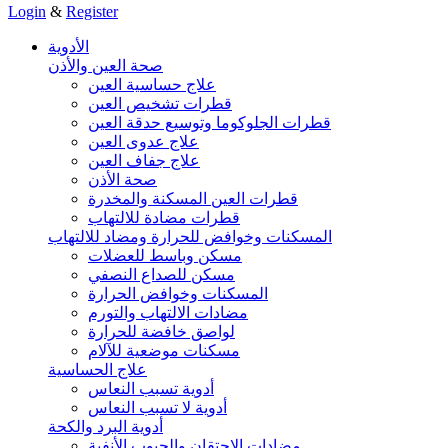
Login
&
Register
الأدوية
صحة العين والأذن
علاج حساسية العين
قطرات تشخيص العين
قطرات الجلوكوما وتوسيع حدقة العين
علاج عدوى العين
علاج جفاف العين
صحة الأذن
قطرات العين المسكنة والمخدرة
قطرات مضادة للالتهاب
المسكنات وخوافض للحرارة ومضاد للالتهاب
مسكن وباسط للعضلات
مسكن للصداع النصفي
المسكنات وخوافض الحرارة
مضادات الالتهاب والتورم
لواصق خافضة للحرارة
مسكنات موضعية للآلام
علاج الحساسية
أدوية تسبب النعاس
أدوية لا تسبب النعاس
أدوية البرد والكحة
مضادات الاحتقان والجيوب الأنفية