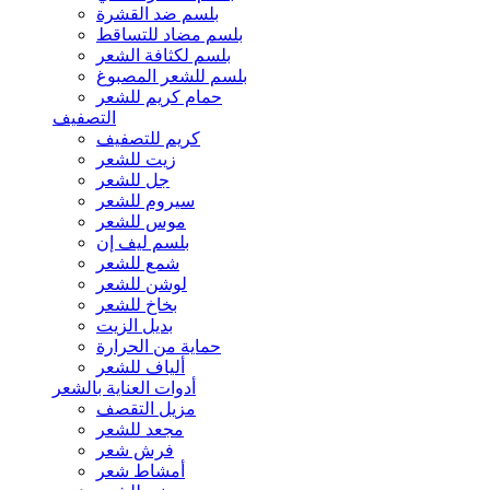
بلسم ضد القشرة
بلسم مضاد للتساقط
بلسم لكثافة الشعر
بلسم للشعر المصبوغ
حمام كريم للشعر
التصفيف
كريم للتصفيف
زيت للشعر
جل للشعر
سيروم للشعر
موس للشعر
بلسم ليف إن
شمع للشعر
لوشن للشعر
بخاخ للشعر
بديل الزيت
حماية من الحرارة
ألياف للشعر
أدوات العناية بالشعر
مزيل التقصف
مجعد للشعر
فرش شعر
أمشاط شعر