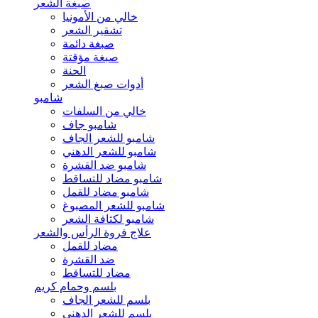
صبغة الشعر
خالي من الأمونيا
تشقير الشعر
صبغة دائمة
صبغة مؤقتة
الحنة
أدوات صبغ الشعر
شامبو
خالي من السلفات
شامبو جاف
شامبو للشعر الجاف
شامبو للشعر الدهني
شامبو ضد القشرة
شامبو مضاد للتساقط
شامبو مضاد للقمل
شامبو للشعر المصبوغ
شامبو لكثافة الشعر
علاج فروة الرأس والشعر
مضاد للقمل
ضد القشرة
مضاد للتساقط
بلسم وحمام كريم
بلسم للشعر الجاف
بلسم للشعر الدهني