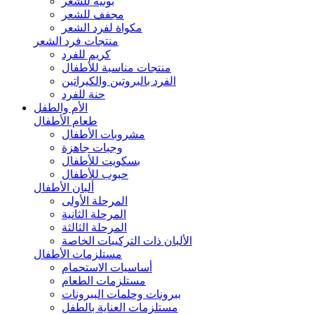
بونيه للشعر
مجفف للشعر
مكواة لفرد الشعر
منتجات فرد الشعر
كريم للفرد
منتجات مناسبة للأطفال
الفرد بالبروتين والكيراتين
حنة للفرد
الأم والطفل
طعام الأطفال
مشروبات الأطفال
وجبات جاهزة
بسكويت للأطفال
حبوب للأطفال
ألبان الأطفال
المرحلة الأولى
المرحلة الثانية
المرحلة الثالثة
الألبان ذات التركيبات الخاصة
مستلزمات الأطفال
أساسيات الاستحمام
مستلزمات الطعام
ببرونات وحلمات الببرونات
مستلزمات العناية بالطفل