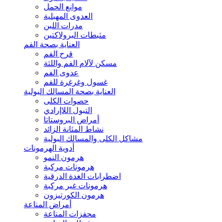
موانع الحمل
العدوى المهبلية
مدرات اللبن
مثبطات البرولاكتين
العناية بصحة الفم
قرح الفم
مسكن لآلام الفم واللثة
عدوى الفم
غسول وغرغرة للفم
العناية بصحة المسالك البولية
حصوات الكلى
التبول اللاإرادي
أمراض البروستاتا
نشاط المثانة الزائد
مشاكل الكلى والمسالك البولية
أدوية الهرمونات
هرمون النمو
هرمونات مركبة
اضطرابات الغدة الدرقية
هرمونات غير مركبة
هرمون الكورتيزون
أمراض المناعة
محفزات المناعة