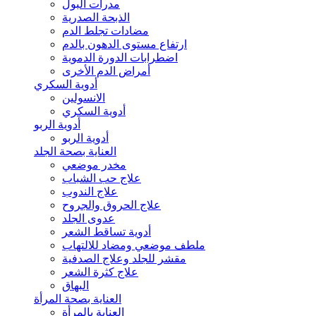
مدرات البول
الذبحة الصدرية
مضادات تجلط الدم
ارتفاع مستوى الدهون بالدم
اضطرابات الدورة الدموية
أمراض الدم الأخرى
أدوية السكري
الانسولين
أدوية السكري
أدوية الربو
أدوية الربو
العناية بصحة الجلد
مخدر موضعي
علاج حب الشباب
علاج الندوب
علاج الحروق والجروح
عدوى الجلد
أدوية تساقط الشعر
ملطف موضعي ومضاد للالتهاب
مقشر للجلد وعلاج الصدفية
علاج كثرة الشعر
البهاق
العناية بصحة المرأة
العناية بالمرأة