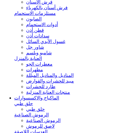
فرش الأسنان
فرش أسنان بالكهرباء
مستلزمات الاستحمام
الصابون
أدوات الاستحمام
قطن أذن
سدادات أذن
غسول الأيدي السائل
شاور جل
شامبو وبلسم
العناية بالمنزل
معطرات الجو
مطهرات
المناديل والمناديل المبللة
مبيد للحشرات والقوارض
طارد للحشرات
منتجات العناية المنزلية
الماكياج والاكسسوارات
حلق طبي
حلق طبي
الرموش الصناعية
الرموش الصناعية
لاصق للرموش
العدسات اللاصقة