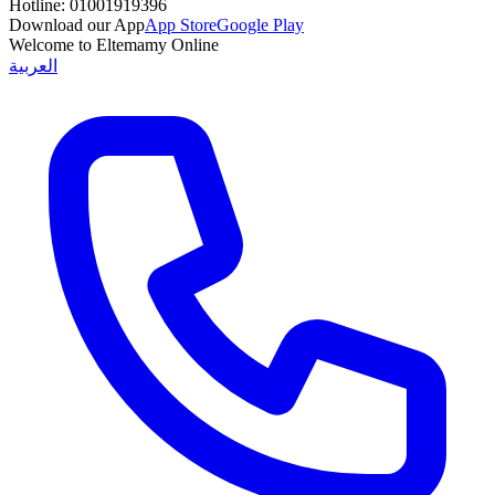
Hotline:
01001919396
Download our App
App Store
Google Play
Welcome to Eltemamy Online
العربية