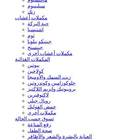
سيلينيوم
زنك
مكملات أعشاب
حبة البركة
اشنيسيا
ثوم
جينيكو بيلوبا
جينسنج
مكملات أعشاب أخرى
المكملات الغذائية
بيوتين
كولاجين
زيت السمك والأوميجا
جلوكوزامين وكوندروتين
بروبيوتيك وإنزيم اللاكتيز
لاكتوفيرين
رويال جيلي
حمض الفوليك
مكملات أخرى
تسوق حسب الحالة
رفع المناعة
صحة الطفل
العناية بالبشرة والشعر والأظافر