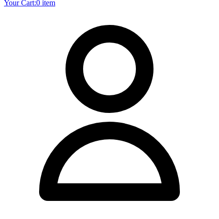
Your Cart:
0 item