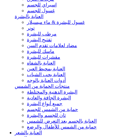
اسبراي للجسم
غسول للجسم
العناية بالبشرة
غسول للبشرة & ماء ميسيلار
تونر
مرطب للبشرة
تفتيح البشرة
مضاد لعلامات تقدم السن
ماسك للبشرة
مقشرات للبشرة
العناية بالشفاه
العناية بمحيط العين
العناية بحب الشباب
أدوات العناية بالوجه
منتجات الحماية من الشمس
البشرة الدهنية والمختلطة
البشرة الجافة والعادية
جميع أنواع البشرة
حماية من الشمس للجسم
تان للجسم والبشرة
العناية بالجسم بعد التعرض للشمس
حماية من الشمس للأطفال والرضع
العناية بالشعر