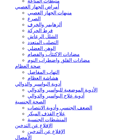
مثبطات المناعة
أمراض الجهاز العصبي
منبهات الجهاز العصبي
الصرع
ألزهايمر والخرف
فرط الحركة
الشلل الرعاش
التصلب المتعدد
الوهن العضلي
مضادات الاكتئاب والفصام
مضادات القلق واضطراب النوم
صحة العظام
التهاب المفاصل
هشاشة العظام
أدوية البواسير والدوالي
الأدوية الموضعية للبواسير والدوالي
أدوية علاج البواسير والدوالي
الصحة الجنسية
الضعف الجنسي وأدوية الانتصاب
علاج القذف المبكر
المنشطات الجنسية
الإقلاع عن التدخين
الإقلاع عن التدخين
الأمصال