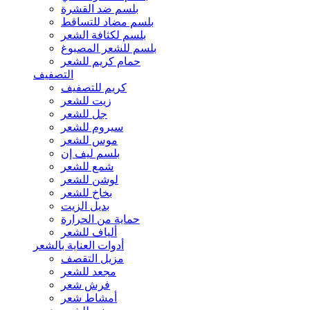
بلسم ضد القشرة
بلسم مضاد للتساقط
بلسم لكثافة الشعر
بلسم للشعر المصبوغ
حمام كريم للشعر
التصفيف
كريم للتصفيف
زيت للشعر
جل للشعر
سيروم للشعر
موس للشعر
بلسم ليف إن
شمع للشعر
لوشن للشعر
بخاخ للشعر
بديل الزيت
حماية من الحرارة
ألياف للشعر
أدوات العناية بالشعر
مزيل التقصف
مجعد للشعر
فرش شعر
أمشاط شعر