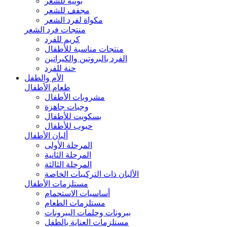
بونيه للشعر
مجفف للشعر
مكواة لفرد الشعر
منتجات فرد الشعر
كريم للفرد
منتجات مناسبة للأطفال
الفرد بالبروتين والكيراتين
حنة للفرد
الأم والطفل
طعام الأطفال
مشروبات الأطفال
وجبات جاهزة
بسكويت للأطفال
حبوب للأطفال
ألبان الأطفال
المرحلة الأولى
المرحلة الثانية
المرحلة الثالثة
الألبان ذات التركيبات الخاصة
مستلزمات الأطفال
أساسيات الاستحمام
مستلزمات الطعام
ببرونات وحلمات الببرونات
مستلزمات العناية بالطفل