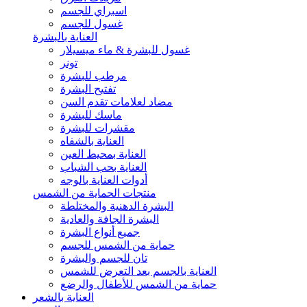
اسبراي للجسم
غسول للجسم
العناية بالبشرة
غسول للبشرة & ماء ميسيلار
تونر
مرطب للبشرة
تفتيح البشرة
مضاد لعلامات تقدم السن
ماسك للبشرة
مقشرات للبشرة
العناية بالشفاه
العناية بمحيط العين
العناية بحب الشباب
أدوات العناية بالوجه
منتجات الحماية من الشمس
البشرة الدهنية والمختلطة
البشرة الجافة والعادية
جميع أنواع البشرة
حماية من الشمس للجسم
تان للجسم والبشرة
العناية بالجسم بعد التعرض للشمس
حماية من الشمس للأطفال والرضع
العناية بالشعر