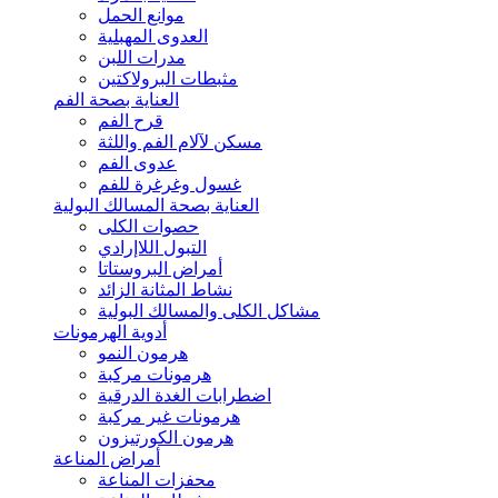
موانع الحمل
العدوى المهبلية
مدرات اللبن
مثبطات البرولاكتين
العناية بصحة الفم
قرح الفم
مسكن لآلام الفم واللثة
عدوى الفم
غسول وغرغرة للفم
العناية بصحة المسالك البولية
حصوات الكلى
التبول اللاإرادي
أمراض البروستاتا
نشاط المثانة الزائد
مشاكل الكلى والمسالك البولية
أدوية الهرمونات
هرمون النمو
هرمونات مركبة
اضطرابات الغدة الدرقية
هرمونات غير مركبة
هرمون الكورتيزون
أمراض المناعة
محفزات المناعة