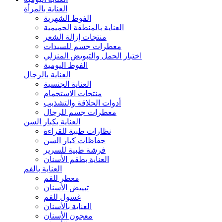
العناية بالمرأة
الفوط الشهرية
العناية بالمنطقة الحميمية
منتجات إزالة الشعر
معطرات جسم للسيدات
اختبار الحمل والتبويض المنزلي
الفوط اليومية
العناية بالرجال
العناية الجنسية
منتجات الاستحمام
أدوات الحلاقة والتشذيب
معطرات جسم للرجال
العناية بكبار السن
نظارات طبية للقراءة
حفاظات كبار السن
فرشة طبية للسرير
العناية بطقم الأسنان
العناية بالفم
معطر للفم
تبييض الأسنان
غسول للفم
العناية بالأسنان
معجون الأسنان