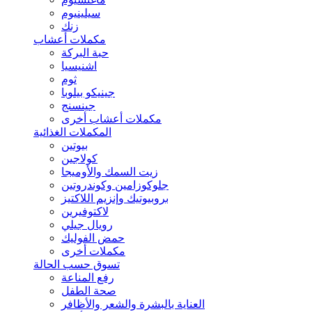
سيلينيوم
زنك
مكملات أعشاب
حبة البركة
اشنيسيا
ثوم
جينيكو بيلوبا
جينسنج
مكملات أعشاب أخرى
المكملات الغذائية
بيوتين
كولاجين
زيت السمك والأوميجا
جلوكوزامين وكوندروتين
بروبيوتيك وإنزيم اللاكتيز
لاكتوفيرين
رويال جيلي
حمض الفوليك
مكملات أخرى
تسوق حسب الحالة
رفع المناعة
صحة الطفل
العناية بالبشرة والشعر والأظافر