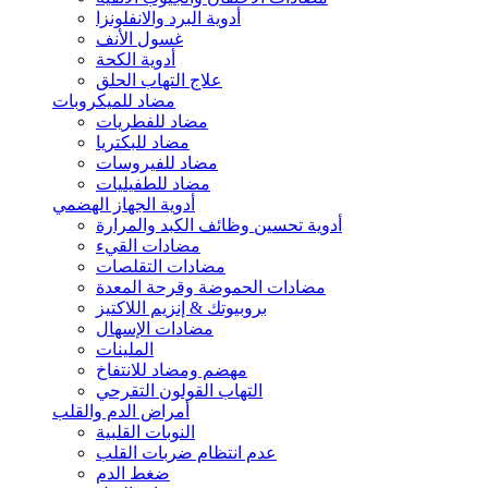
أدوية البرد والانفلونزا
غسول الأنف
أدوية الكحة
علاج التهاب الحلق
مضاد للميكروبات
مضاد للفطريات
مضاد للبكتريا
مضاد للفيروسات
مضاد للطفيليات
أدوية الجهاز الهضمي
أدوية تحسين وظائف الكبد والمرارة
مضادات القيء
مضادات التقلصات
مضادات الحموضة وقرحة المعدة
بروبيوتك & إنزيم اللاكتيز
مضادات الإسهال
الملينات
مهضم ومضاد للانتفاخ
التهاب القولون التقرحي
أمراض الدم والقلب
النوبات القلبية
عدم انتظام ضربات القلب
ضغط الدم