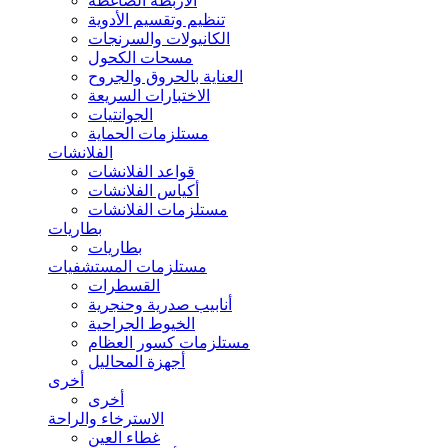
الأربطة الضاغطة
تنظيم وتقسيم الأدوية
الكانيولات والسرنجات
مسحات الكحول
العناية بالحروق والجروح
الاختبارات السريعة
الجوانتيات
مستلزمات الحماية
الفلانشات
قواعد الفلانشات
أكياس الفلانشات
مستلزمات الفلانشات
بطاريات
بطاريات
مستلزمات المستشفيات
القسطرات
أنابيب صدرية وحنجرية
الخيوط الجراحية
مستلزمات كسور العظام
أجهزة المحاليل
أخرى
أخرى
الاسترخاء والراحة
غطاء العين