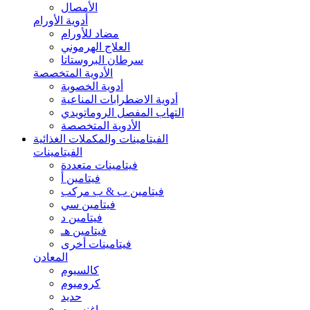
الأمصال
أدوية الأورام
مضاد للأورام
العلاج الهرموني
سرطان البروستاتا
الأدوية المتخصصة
أدوية الخصوبة
أدوية الاضطرابات المناعية
التهاب المفصل الروماتويدي
الأدوية المتخصصة
الفيتامينات والمكملات الغذائية
الفيتامينات
فيتامينات متعددة
فيتامين أ
فيتامين ب & ب مركب
فيتامين سي
فيتامين د
فيتامين هـ
فيتامينات أخرى
المعادن
كالسيوم
كروميوم
حديد
ماغنسيوم