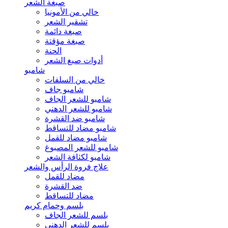
صبغة الشعر
خالي من الأمونيا
تشقير الشعر
صبغة دائمة
صبغة مؤقتة
الحنة
أدوات صبغ الشعر
شامبو
خالي من السلفات
شامبو جاف
شامبو للشعر الجاف
شامبو للشعر الدهني
شامبو ضد القشرة
شامبو مضاد للتساقط
شامبو مضاد للقمل
شامبو للشعر المصبوغ
شامبو لكثافة الشعر
علاج فروة الرأس والشعر
مضاد للقمل
ضد القشرة
مضاد للتساقط
بلسم وحمام كريم
بلسم للشعر الجاف
بلسم للشعر الدهني