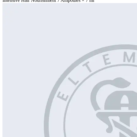
Intensive Hair Nourishment 7 Ampoules × 7 ml