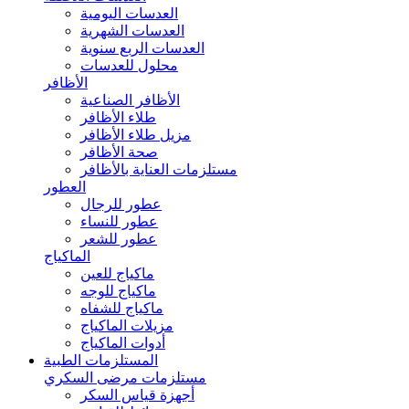
العدسات اليومية
العدسات الشهرية
العدسات الربع سنوية
محلول للعدسات
الأظافر
الأظافر الصناعية
طلاء الأظافر
مزيل طلاء الأظافر
صحة الأظافر
مستلزمات العناية بالأظافر
العطور
عطور للرجال
عطور للنساء
عطور للشعر
الماكياج
ماكياج للعين
ماكياج للوجه
ماكياج للشفاه
مزيلات الماكياج
أدوات الماكياج
المستلزمات الطبية
مستلزمات مرضى السكري
أجهزة قياس السكر