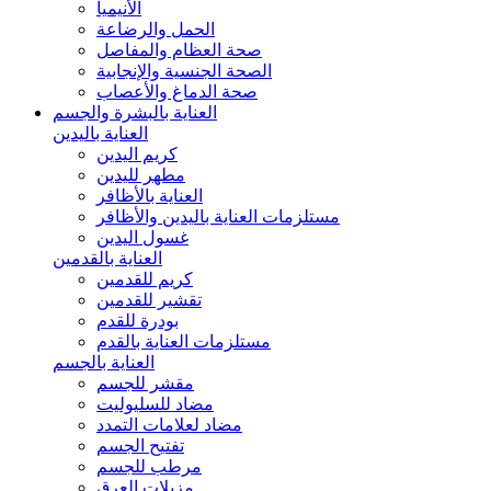
الأنيميا
الحمل والرضاعة
صحة العظام والمفاصل
الصحة الجنسية والإنجابية
صحة الدماغ والأعصاب
العناية بالبشرة والجسم
العناية باليدين
كريم اليدين
مطهر لليدين
العناية بالأظافر
مستلزمات العناية باليدين والأظافر
غسول اليدين
العناية بالقدمين
كريم للقدمين
تقشير للقدمين
بودرة للقدم
مستلزمات العناية بالقدم
العناية بالجسم
مقشر للجسم
مضاد للسليوليت
مضاد لعلامات التمدد
تفتيح الجسم
مرطب للجسم
مزيلات العرق