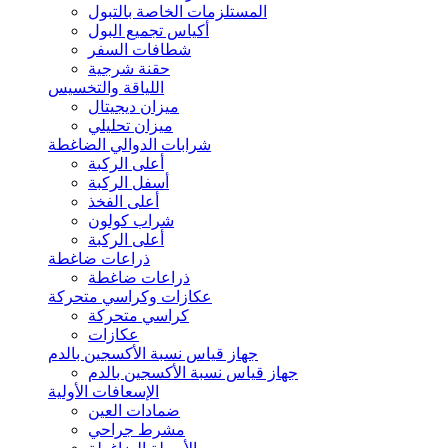
المستلزمات الخاصة بالتبول
أكياس تجميع البول
شطافات السفر
حقنة شرجية
اللياقة والتخسيس
ميزان ديجيتال
ميزان تحليلي
شرابات الدوالي الضاغطة
أعلى الركبة
أسفل الركبة
أعلى الفخذ
شراب كولون
أعلى الركبة
ذراعات ضاغطة
ذراعات ضاغطة
عكازات وكراسي متحركة
كراسي متحركة
عكازات
جهاز قياس نسبة الأكسجين بالدم
جهاز قياس نسبة الأكسجين بالدم
الإسعافات الأولية
ضمادات العين
مشرط جراحي