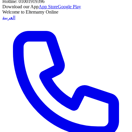
Hotline:
01001919396
Download our App
App Store
Google Play
Welcome to Eltemamy Online
العربية