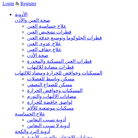
Login
&
Register
الأدوية
صحة العين والأذن
علاج حساسية العين
قطرات تشخيص العين
قطرات الجلوكوما وتوسيع حدقة العين
علاج عدوى العين
علاج جفاف العين
صحة الأذن
قطرات العين المسكنة والمخدرة
قطرات مضادة للالتهاب
المسكنات وخوافض للحرارة ومضاد للالتهاب
مسكن وباسط للعضلات
مسكن للصداع النصفي
المسكنات وخوافض الحرارة
مضادات الالتهاب والتورم
لواصق خافضة للحرارة
مسكنات موضعية للآلام
علاج الحساسية
أدوية تسبب النعاس
أدوية لا تسبب النعاس
أدوية البرد والكحة
مضادات الاحتقان والجيوب الأنفية