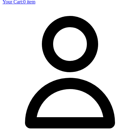
Your Cart:
0 item