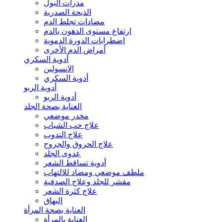
مدرات البول
الذبحة الصدرية
مضادات تجلط الدم
ارتفاع مستوى الدهون بالدم
اضطرابات الدورة الدموية
أمراض الدم الأخرى
أدوية السكري
الانسولين
أدوية السكري
أدوية الربو
أدوية الربو
العناية بصحة الجلد
مخدر موضعي
علاج حب الشباب
علاج الندوب
علاج الحروق والجروح
عدوى الجلد
أدوية تساقط الشعر
ملطف موضعي ومضاد للالتهاب
مقشر للجلد وعلاج الصدفية
علاج كثرة الشعر
البهاق
العناية بصحة المرأة
العناية بالمرأة