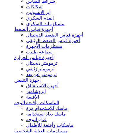
شرائط للقياس
شكاكات
إبر الانسولين
القدم السكري
مستلزمات السكري
أجهزة قياس الضغط
أجهزة قياس الضغط الديجيتال
أجهزة قياس الضغط الزئبقي
مستلزمات الأجهزة
سماعة طبيب
أجهزة قياس الحرارة
ترمومتر ديجيتال
ترمومتر زئبقي
ترمومتر عن بعد
أجهزة التنفس
أجهزة الاستنشاق
إيروشامبر
الأقنعة
الماسكات وأقنعة الوجه
ماسك للاستخدام مرة
ماسك يعاد استخدامه
قناع للوجه
ماسكات وأقنعة للأطفال
مستلزمات العناية الشخصية