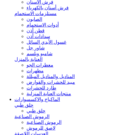
فرش الأسنان
فرش أسنان بالكهرباء
مستلزمات الاستحمام
الصابون
أدوات الاستحمام
قطن أذن
سدادات أذن
غسول الأيدي السائل
شاور جل
شامبو وبلسم
العناية بالمنزل
معطرات الجو
مطهرات
المناديل والمناديل المبللة
مبيد للحشرات والقوارض
طارد للحشرات
منتجات العناية المنزلية
الماكياج والاكسسوارات
حلق طبي
حلق طبي
الرموش الصناعية
الرموش الصناعية
لاصق للرموش
العدسات اللاصقة