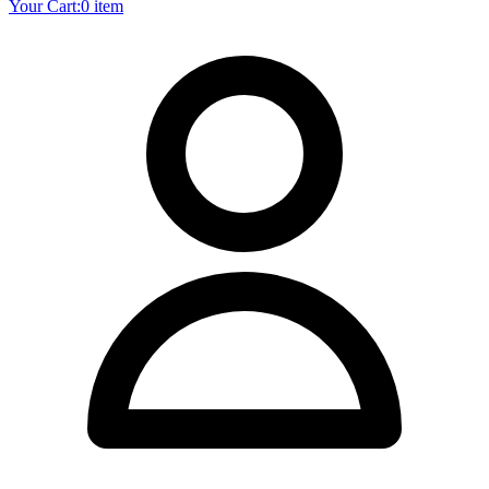
Your Cart:
0 item