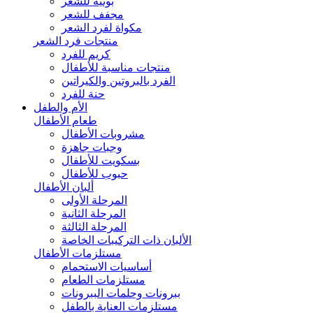
بونيه للشعر
مجفف للشعر
مكواة لفرد الشعر
منتجات فرد الشعر
كريم للفرد
منتجات مناسبة للأطفال
الفرد بالبروتين والكيراتين
حنة للفرد
الأم والطفل
طعام الأطفال
مشروبات الأطفال
وجبات جاهزة
بسكويت للأطفال
حبوب للأطفال
ألبان الأطفال
المرحلة الأولى
المرحلة الثانية
المرحلة الثالثة
الألبان ذات التركيبات الخاصة
مستلزمات الأطفال
أساسيات الاستحمام
مستلزمات الطعام
ببرونات وحلمات الببرونات
مستلزمات العناية بالطفل