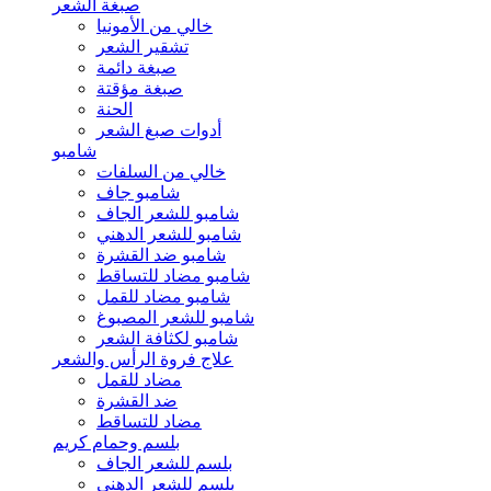
صبغة الشعر
خالي من الأمونيا
تشقير الشعر
صبغة دائمة
صبغة مؤقتة
الحنة
أدوات صبغ الشعر
شامبو
خالي من السلفات
شامبو جاف
شامبو للشعر الجاف
شامبو للشعر الدهني
شامبو ضد القشرة
شامبو مضاد للتساقط
شامبو مضاد للقمل
شامبو للشعر المصبوغ
شامبو لكثافة الشعر
علاج فروة الرأس والشعر
مضاد للقمل
ضد القشرة
مضاد للتساقط
بلسم وحمام كريم
بلسم للشعر الجاف
بلسم للشعر الدهني