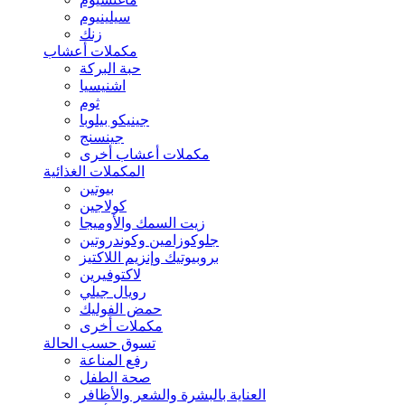
سيلينيوم
زنك
مكملات أعشاب
حبة البركة
اشنيسيا
ثوم
جينيكو بيلوبا
جينسنج
مكملات أعشاب أخرى
المكملات الغذائية
بيوتين
كولاجين
زيت السمك والأوميجا
جلوكوزامين وكوندروتين
بروبيوتيك وإنزيم اللاكتيز
لاكتوفيرين
رويال جيلي
حمض الفوليك
مكملات أخرى
تسوق حسب الحالة
رفع المناعة
صحة الطفل
العناية بالبشرة والشعر والأظافر