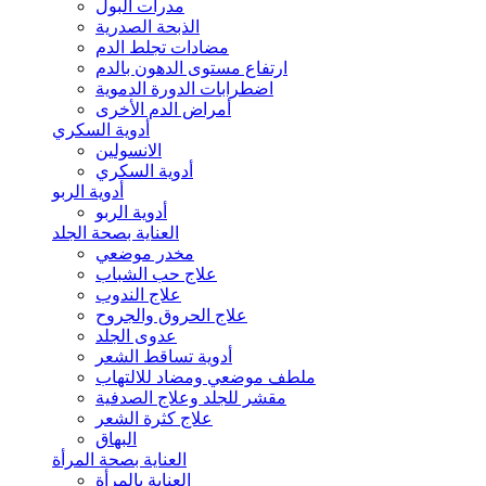
مدرات البول
الذبحة الصدرية
مضادات تجلط الدم
ارتفاع مستوى الدهون بالدم
اضطرابات الدورة الدموية
أمراض الدم الأخرى
أدوية السكري
الانسولين
أدوية السكري
أدوية الربو
أدوية الربو
العناية بصحة الجلد
مخدر موضعي
علاج حب الشباب
علاج الندوب
علاج الحروق والجروح
عدوى الجلد
أدوية تساقط الشعر
ملطف موضعي ومضاد للالتهاب
مقشر للجلد وعلاج الصدفية
علاج كثرة الشعر
البهاق
العناية بصحة المرأة
العناية بالمرأة