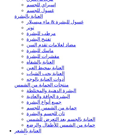
اسبراي للجسم
غسول للجسم
العناية بالبشرة
غسول للبشرة & ماء ميسيلار
تونر
مرطب للبشرة
تفتيح البشرة
مضاد لعلامات تقدم السن
ماسك للبشرة
مقشرات للبشرة
العناية بالشفاه
العناية بمحيط العين
العناية بحب الشباب
أدوات العناية بالوجه
منتجات الحماية من الشمس
البشرة الدهنية والمختلطة
البشرة الجافة والعادية
جميع أنواع البشرة
حماية من الشمس للجسم
تان للجسم والبشرة
العناية بالجسم بعد التعرض للشمس
حماية من الشمس للأطفال والرضع
العناية بالشعر