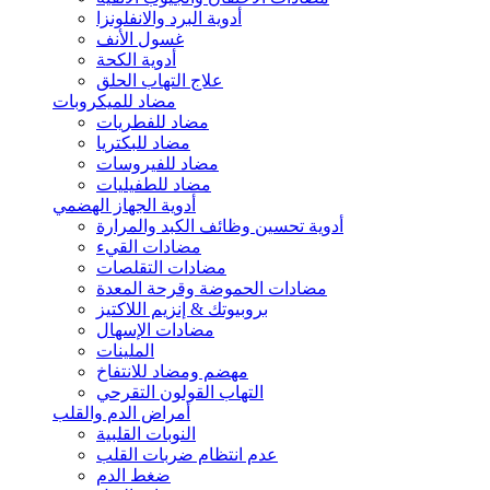
أدوية البرد والانفلونزا
غسول الأنف
أدوية الكحة
علاج التهاب الحلق
مضاد للميكروبات
مضاد للفطريات
مضاد للبكتريا
مضاد للفيروسات
مضاد للطفيليات
أدوية الجهاز الهضمي
أدوية تحسين وظائف الكبد والمرارة
مضادات القيء
مضادات التقلصات
مضادات الحموضة وقرحة المعدة
بروبيوتك & إنزيم اللاكتيز
مضادات الإسهال
الملينات
مهضم ومضاد للانتفاخ
التهاب القولون التقرحي
أمراض الدم والقلب
النوبات القلبية
عدم انتظام ضربات القلب
ضغط الدم