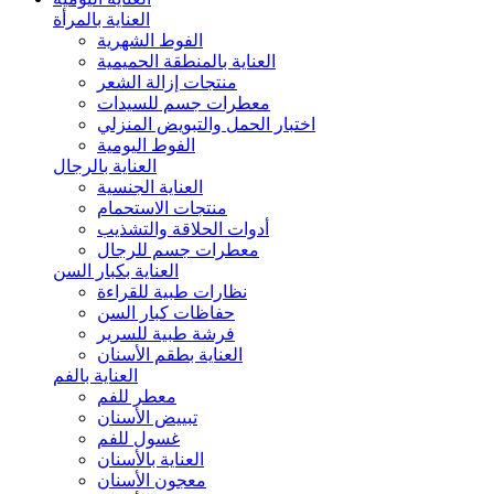
العناية بالمرأة
الفوط الشهرية
العناية بالمنطقة الحميمية
منتجات إزالة الشعر
معطرات جسم للسيدات
اختبار الحمل والتبويض المنزلي
الفوط اليومية
العناية بالرجال
العناية الجنسية
منتجات الاستحمام
أدوات الحلاقة والتشذيب
معطرات جسم للرجال
العناية بكبار السن
نظارات طبية للقراءة
حفاظات كبار السن
فرشة طبية للسرير
العناية بطقم الأسنان
العناية بالفم
معطر للفم
تبييض الأسنان
غسول للفم
العناية بالأسنان
معجون الأسنان