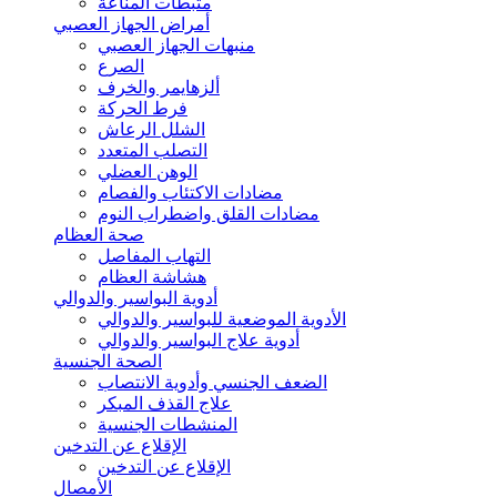
مثبطات المناعة
أمراض الجهاز العصبي
منبهات الجهاز العصبي
الصرع
ألزهايمر والخرف
فرط الحركة
الشلل الرعاش
التصلب المتعدد
الوهن العضلي
مضادات الاكتئاب والفصام
مضادات القلق واضطراب النوم
صحة العظام
التهاب المفاصل
هشاشة العظام
أدوية البواسير والدوالي
الأدوية الموضعية للبواسير والدوالي
أدوية علاج البواسير والدوالي
الصحة الجنسية
الضعف الجنسي وأدوية الانتصاب
علاج القذف المبكر
المنشطات الجنسية
الإقلاع عن التدخين
الإقلاع عن التدخين
الأمصال