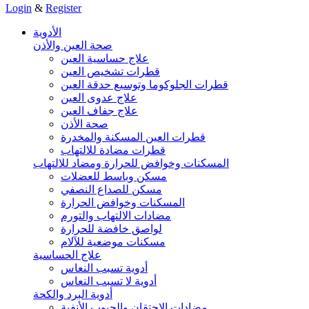
Login
&
Register
الأدوية
صحة العين والأذن
علاج حساسية العين
قطرات تشخيص العين
قطرات الجلوكوما وتوسيع حدقة العين
علاج عدوى العين
علاج جفاف العين
صحة الأذن
قطرات العين المسكنة والمخدرة
قطرات مضادة للالتهاب
المسكنات وخوافض للحرارة ومضاد للالتهاب
مسكن وباسط للعضلات
مسكن للصداع النصفي
المسكنات وخوافض الحرارة
مضادات الالتهاب والتورم
لواصق خافضة للحرارة
مسكنات موضعية للآلام
علاج الحساسية
أدوية تسبب النعاس
أدوية لا تسبب النعاس
أدوية البرد والكحة
مضادات الاحتقان والجيوب الأنفية