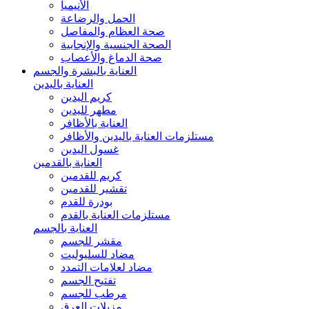
الأنيميا
الحمل والرضاعة
صحة العظام والمفاصل
الصحة الجنسية والإنجابية
صحة الدماغ والأعصاب
العناية بالبشرة والجسم
العناية باليدين
كريم اليدين
مطهر لليدين
العناية بالأظافر
مستلزمات العناية باليدين والأظافر
غسول اليدين
العناية بالقدمين
كريم للقدمين
تقشير للقدمين
بودرة للقدم
مستلزمات العناية بالقدم
العناية بالجسم
مقشر للجسم
مضاد للسليوليت
مضاد لعلامات التمدد
تفتيح الجسم
مرطب للجسم
مزيلات العرق