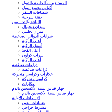
المستلزمات الخاصة بالتبول
أكياس تجميع البول
شطافات السفر
حقنة شرجية
اللياقة والتخسيس
ميزان ديجيتال
ميزان تحليلي
شرابات الدوالي الضاغطة
أعلى الركبة
أسفل الركبة
أعلى الفخذ
شراب كولون
أعلى الركبة
ذراعات ضاغطة
ذراعات ضاغطة
عكازات وكراسي متحركة
كراسي متحركة
عكازات
جهاز قياس نسبة الأكسجين بالدم
جهاز قياس نسبة الأكسجين بالدم
الإسعافات الأولية
ضمادات العين
مشرط جراحي