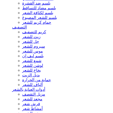
بلسم ضد القشرة
بلسم مضاد للتساقط
بلسم لكثافة الشعر
بلسم للشعر المصبوغ
حمام كريم للشعر
التصفيف
كريم للتصفيف
زيت للشعر
جل للشعر
سيروم للشعر
موس للشعر
بلسم ليف إن
شمع للشعر
لوشن للشعر
بخاخ للشعر
بديل الزيت
حماية من الحرارة
ألياف للشعر
أدوات العناية بالشعر
مزيل التقصف
مجعد للشعر
فرش شعر
أمشاط شعر