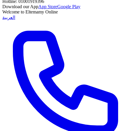
Hotline:
01001919396
Download our App
App Store
Google Play
Welcome to Eltemamy Online
العربية