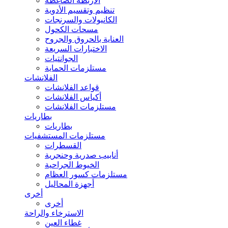
الأربطة الضاغطة
تنظيم وتقسيم الأدوية
الكانيولات والسرنجات
مسحات الكحول
العناية بالحروق والجروح
الاختبارات السريعة
الجوانتيات
مستلزمات الحماية
الفلانشات
قواعد الفلانشات
أكياس الفلانشات
مستلزمات الفلانشات
بطاريات
بطاريات
مستلزمات المستشفيات
القسطرات
أنابيب صدرية وحنجرية
الخيوط الجراحية
مستلزمات كسور العظام
أجهزة المحاليل
أخرى
أخرى
الاسترخاء والراحة
غطاء العين