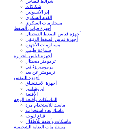
شرائط للقياس
شكاكات
إبر الانسولين
القدم السكري
مستلزمات السكري
أجهزة قياس الضغط
أجهزة قياس الضغط الديجيتال
أجهزة قياس الضغط الزئبقي
مستلزمات الأجهزة
سماعة طبيب
أجهزة قياس الحرارة
ترمومتر ديجيتال
ترمومتر زئبقي
ترمومتر عن بعد
أجهزة التنفس
أجهزة الاستنشاق
إيروشامبر
الأقنعة
الماسكات وأقنعة الوجه
ماسك للاستخدام مرة
ماسك يعاد استخدامه
قناع للوجه
ماسكات وأقنعة للأطفال
مستلزمات العناية الشخصية