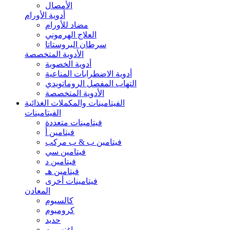
الأمصال
أدوية الأورام
مضاد للأورام
العلاج الهرموني
سرطان البروستاتا
الأدوية المتخصصة
أدوية الخصوبة
أدوية الاضطرابات المناعية
التهاب المفصل الروماتويدي
الأدوية المتخصصة
الفيتامينات والمكملات الغذائية
الفيتامينات
فيتامينات متعددة
فيتامين أ
فيتامين ب & ب مركب
فيتامين سي
فيتامين د
فيتامين هـ
فيتامينات أخرى
المعادن
كالسيوم
كروميوم
حديد
ماغنسيوم