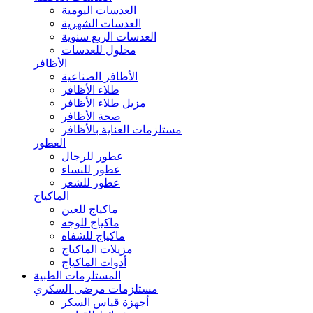
العدسات اليومية
العدسات الشهرية
العدسات الربع سنوية
محلول للعدسات
الأظافر
الأظافر الصناعية
طلاء الأظافر
مزيل طلاء الأظافر
صحة الأظافر
مستلزمات العناية بالأظافر
العطور
عطور للرجال
عطور للنساء
عطور للشعر
الماكياج
ماكياج للعين
ماكياج للوجه
ماكياج للشفاه
مزيلات الماكياج
أدوات الماكياج
المستلزمات الطبية
مستلزمات مرضى السكري
أجهزة قياس السكر