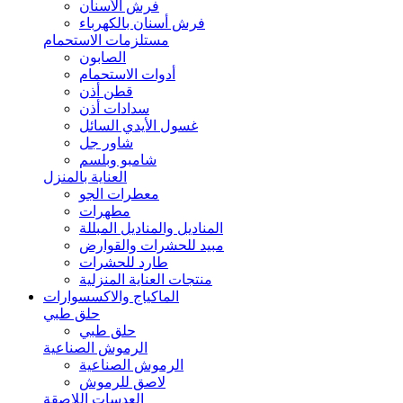
فرش الأسنان
فرش أسنان بالكهرباء
مستلزمات الاستحمام
الصابون
أدوات الاستحمام
قطن أذن
سدادات أذن
غسول الأيدي السائل
شاور جل
شامبو وبلسم
العناية بالمنزل
معطرات الجو
مطهرات
المناديل والمناديل المبللة
مبيد للحشرات والقوارض
طارد للحشرات
منتجات العناية المنزلية
الماكياج والاكسسوارات
حلق طبي
حلق طبي
الرموش الصناعية
الرموش الصناعية
لاصق للرموش
العدسات اللاصقة