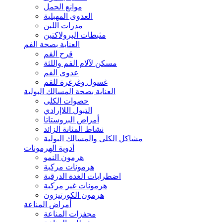
موانع الحمل
العدوى المهبلية
مدرات اللبن
مثبطات البرولاكتين
العناية بصحة الفم
قرح الفم
مسكن لآلام الفم واللثة
عدوى الفم
غسول وغرغرة للفم
العناية بصحة المسالك البولية
حصوات الكلى
التبول اللاإرادي
أمراض البروستاتا
نشاط المثانة الزائد
مشاكل الكلى والمسالك البولية
أدوية الهرمونات
هرمون النمو
هرمونات مركبة
اضطرابات الغدة الدرقية
هرمونات غير مركبة
هرمون الكورتيزون
أمراض المناعة
محفزات المناعة