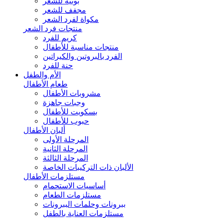
بونيه للشعر
مجفف للشعر
مكواة لفرد الشعر
منتجات فرد الشعر
كريم للفرد
منتجات مناسبة للأطفال
الفرد بالبروتين والكيراتين
حنة للفرد
الأم والطفل
طعام الأطفال
مشروبات الأطفال
وجبات جاهزة
بسكويت للأطفال
حبوب للأطفال
ألبان الأطفال
المرحلة الأولى
المرحلة الثانية
المرحلة الثالثة
الألبان ذات التركيبات الخاصة
مستلزمات الأطفال
أساسيات الاستحمام
مستلزمات الطعام
ببرونات وحلمات الببرونات
مستلزمات العناية بالطفل