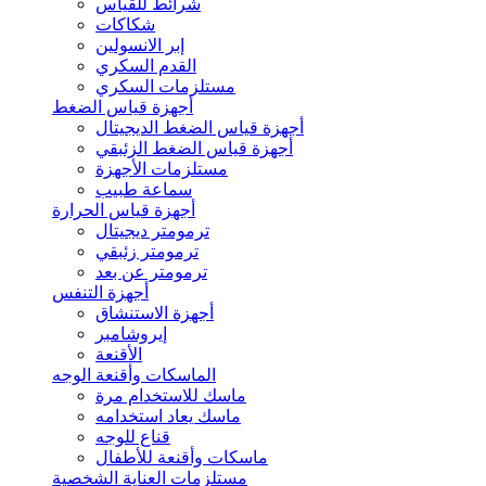
شرائط للقياس
شكاكات
إبر الانسولين
القدم السكري
مستلزمات السكري
أجهزة قياس الضغط
أجهزة قياس الضغط الديجيتال
أجهزة قياس الضغط الزئبقي
مستلزمات الأجهزة
سماعة طبيب
أجهزة قياس الحرارة
ترمومتر ديجيتال
ترمومتر زئبقي
ترمومتر عن بعد
أجهزة التنفس
أجهزة الاستنشاق
إيروشامبر
الأقنعة
الماسكات وأقنعة الوجه
ماسك للاستخدام مرة
ماسك يعاد استخدامه
قناع للوجه
ماسكات وأقنعة للأطفال
مستلزمات العناية الشخصية