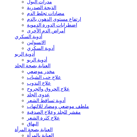
مدرات البول
الذبحة الصدرية
مضادات تجلط الدم
ارتفاع مستوى الدهون بالدم
اضطرابات الدورة الدموية
أمراض الدم الأخرى
أدوية السكري
الانسولين
أدوية السكري
أدوية الربو
أدوية الربو
العناية بصحة الجلد
مخدر موضعي
علاج حب الشباب
علاج الندوب
علاج الحروق والجروح
عدوى الجلد
أدوية تساقط الشعر
ملطف موضعي ومضاد للالتهاب
مقشر للجلد وعلاج الصدفية
علاج كثرة الشعر
البهاق
العناية بصحة المرأة
العناية بالمرأة