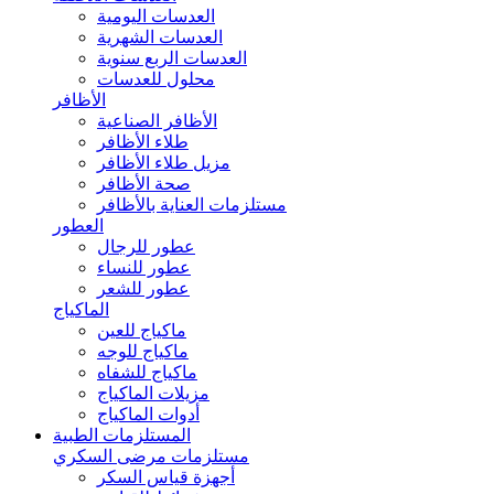
العدسات اليومية
العدسات الشهرية
العدسات الربع سنوية
محلول للعدسات
الأظافر
الأظافر الصناعية
طلاء الأظافر
مزيل طلاء الأظافر
صحة الأظافر
مستلزمات العناية بالأظافر
العطور
عطور للرجال
عطور للنساء
عطور للشعر
الماكياج
ماكياج للعين
ماكياج للوجه
ماكياج للشفاه
مزيلات الماكياج
أدوات الماكياج
المستلزمات الطبية
مستلزمات مرضى السكري
أجهزة قياس السكر