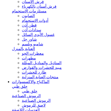
فرش الأسنان
فرش أسنان بالكهرباء
مستلزمات الاستحمام
الصابون
أدوات الاستحمام
قطن أذن
سدادات أذن
غسول الأيدي السائل
شاور جل
شامبو وبلسم
العناية بالمنزل
معطرات الجو
مطهرات
المناديل والمناديل المبللة
مبيد للحشرات والقوارض
طارد للحشرات
منتجات العناية المنزلية
الماكياج والاكسسوارات
حلق طبي
حلق طبي
الرموش الصناعية
الرموش الصناعية
لاصق للرموش
العدسات اللاصقة