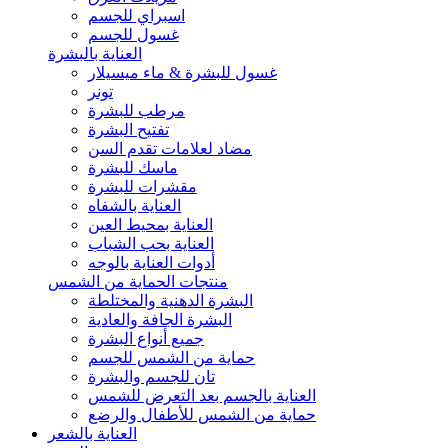
اسبراي للجسم
غسول للجسم
العناية بالبشرة
غسول للبشرة & ماء ميسيلار
تونر
مرطب للبشرة
تفتيح البشرة
مضاد لعلامات تقدم السن
ماسك للبشرة
مقشرات للبشرة
العناية بالشفاه
العناية بمحيط العين
العناية بحب الشباب
أدوات العناية بالوجه
منتجات الحماية من الشمس
البشرة الدهنية والمختلطة
البشرة الجافة والعادية
جميع أنواع البشرة
حماية من الشمس للجسم
تان للجسم والبشرة
العناية بالجسم بعد التعرض للشمس
حماية من الشمس للأطفال والرضع
العناية بالشعر