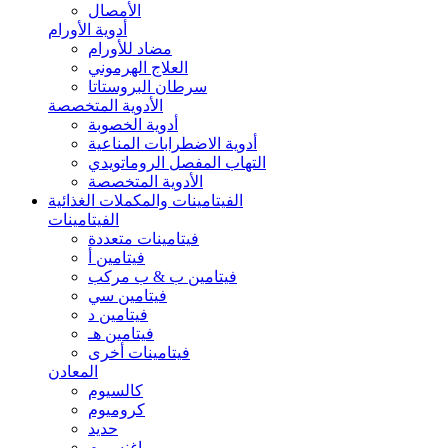
الأمصال
أدوية الأورام
مضاد للأورام
العلاج الهرموني
سرطان البروستاتا
الأدوية المتخصصة
أدوية الخصوبة
أدوية الاضطرابات المناعية
التهاب المفصل الروماتويدي
الأدوية المتخصصة
الفيتامينات والمكملات الغذائية
الفيتامينات
فيتامينات متعددة
فيتامين أ
فيتامين ب & ب مركب
فيتامين سي
فيتامين د
فيتامين هـ
فيتامينات أخرى
المعادن
كالسيوم
كروميوم
حديد
ماغنسيوم