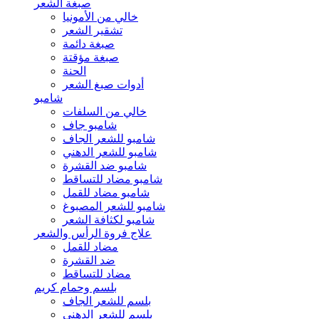
صبغة الشعر
خالي من الأمونيا
تشقير الشعر
صبغة دائمة
صبغة مؤقتة
الحنة
أدوات صبغ الشعر
شامبو
خالي من السلفات
شامبو جاف
شامبو للشعر الجاف
شامبو للشعر الدهني
شامبو ضد القشرة
شامبو مضاد للتساقط
شامبو مضاد للقمل
شامبو للشعر المصبوغ
شامبو لكثافة الشعر
علاج فروة الرأس والشعر
مضاد للقمل
ضد القشرة
مضاد للتساقط
بلسم وحمام كريم
بلسم للشعر الجاف
بلسم للشعر الدهني