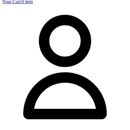
Your Cart:
0 item