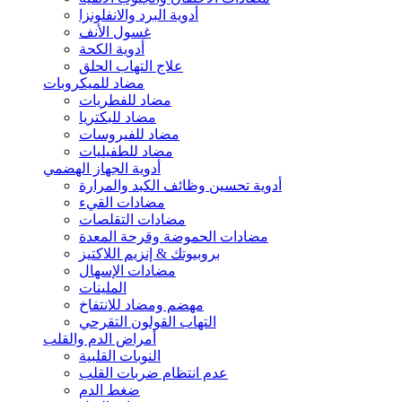
أدوية البرد والانفلونزا
غسول الأنف
أدوية الكحة
علاج التهاب الحلق
مضاد للميكروبات
مضاد للفطريات
مضاد للبكتريا
مضاد للفيروسات
مضاد للطفيليات
أدوية الجهاز الهضمي
أدوية تحسين وظائف الكبد والمرارة
مضادات القيء
مضادات التقلصات
مضادات الحموضة وقرحة المعدة
بروبيوتك & إنزيم اللاكتيز
مضادات الإسهال
الملينات
مهضم ومضاد للانتفاخ
التهاب القولون التقرحي
أمراض الدم والقلب
النوبات القلبية
عدم انتظام ضربات القلب
ضغط الدم