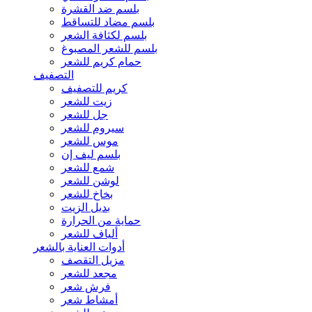
بلسم ضد القشرة
بلسم مضاد للتساقط
بلسم لكثافة الشعر
بلسم للشعر المصبوغ
حمام كريم للشعر
التصفيف
كريم للتصفيف
زيت للشعر
جل للشعر
سيروم للشعر
موس للشعر
بلسم ليف إن
شمع للشعر
لوشن للشعر
بخاخ للشعر
بديل الزيت
حماية من الحرارة
ألياف للشعر
أدوات العناية بالشعر
مزيل التقصف
مجعد للشعر
فرش شعر
أمشاط شعر