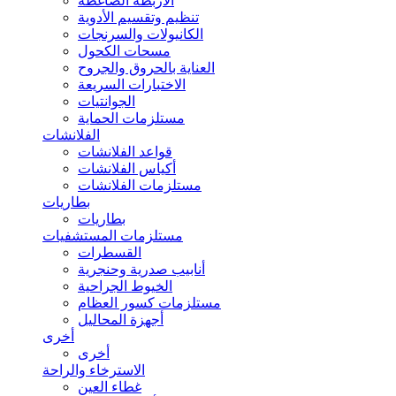
الأربطة الضاغطة
تنظيم وتقسيم الأدوية
الكانيولات والسرنجات
مسحات الكحول
العناية بالحروق والجروح
الاختبارات السريعة
الجوانتيات
مستلزمات الحماية
الفلانشات
قواعد الفلانشات
أكياس الفلانشات
مستلزمات الفلانشات
بطاريات
بطاريات
مستلزمات المستشفيات
القسطرات
أنابيب صدرية وحنجرية
الخيوط الجراحية
مستلزمات كسور العظام
أجهزة المحاليل
أخرى
أخرى
الاسترخاء والراحة
غطاء العين