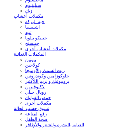
سيلينيوم
زنك
مكملات أعشاب
حبة البركة
اشنيسيا
ثوم
جينيكو بيلوبا
جينسنج
مكملات أعشاب أخرى
المكملات الغذائية
بيوتين
كولاجين
زيت السمك والأوميجا
جلوكوزامين وكوندروتين
بروبيوتيك وإنزيم اللاكتيز
لاكتوفيرين
رويال جيلي
حمض الفوليك
مكملات أخرى
تسوق حسب الحالة
رفع المناعة
صحة الطفل
العناية بالبشرة والشعر والأظافر