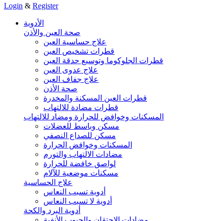
Login
&
Register
الأدوية
صحة العين والأذن
علاج حساسية العين
قطرات تشخيص العين
قطرات الجلوكوما وتوسيع حدقة العين
علاج عدوى العين
علاج جفاف العين
صحة الأذن
قطرات العين المسكنة والمخدرة
قطرات مضادة للالتهاب
المسكنات وخوافض للحرارة ومضاد للالتهاب
مسكن وباسط للعضلات
مسكن للصداع النصفي
المسكنات وخوافض الحرارة
مضادات الالتهاب والتورم
لواصق خافضة للحرارة
مسكنات موضعية للآلام
علاج الحساسية
أدوية تسبب النعاس
أدوية لا تسبب النعاس
أدوية البرد والكحة
مضادات الاحتقان والجيوب الأنفية