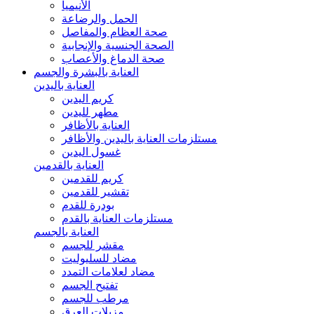
الأنيميا
الحمل والرضاعة
صحة العظام والمفاصل
الصحة الجنسية والإنجابية
صحة الدماغ والأعصاب
العناية بالبشرة والجسم
العناية باليدين
كريم اليدين
مطهر لليدين
العناية بالأظافر
مستلزمات العناية باليدين والأظافر
غسول اليدين
العناية بالقدمين
كريم للقدمين
تقشير للقدمين
بودرة للقدم
مستلزمات العناية بالقدم
العناية بالجسم
مقشر للجسم
مضاد للسليوليت
مضاد لعلامات التمدد
تفتيح الجسم
مرطب للجسم
مزيلات العرق