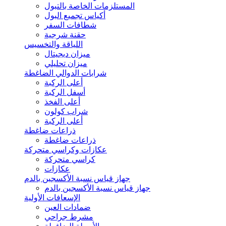
المستلزمات الخاصة بالتبول
أكياس تجميع البول
شطافات السفر
حقنة شرجية
اللياقة والتخسيس
ميزان ديجيتال
ميزان تحليلي
شرابات الدوالي الضاغطة
أعلى الركبة
أسفل الركبة
أعلى الفخذ
شراب كولون
أعلى الركبة
ذراعات ضاغطة
ذراعات ضاغطة
عكازات وكراسي متحركة
كراسي متحركة
عكازات
جهاز قياس نسبة الأكسجين بالدم
جهاز قياس نسبة الأكسجين بالدم
الإسعافات الأولية
ضمادات العين
مشرط جراحي