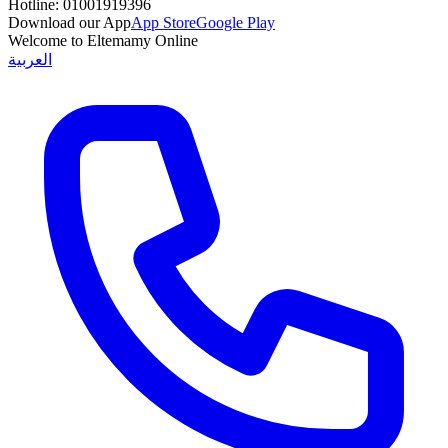
Hotline:
01001919396
Download our App
App Store
Google Play
Welcome to Eltemamy Online
العربية