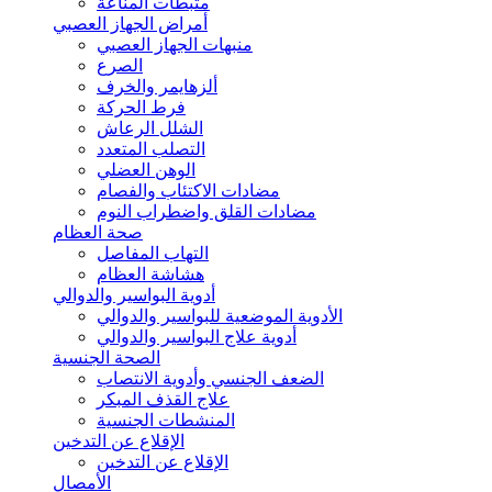
مثبطات المناعة
أمراض الجهاز العصبي
منبهات الجهاز العصبي
الصرع
ألزهايمر والخرف
فرط الحركة
الشلل الرعاش
التصلب المتعدد
الوهن العضلي
مضادات الاكتئاب والفصام
مضادات القلق واضطراب النوم
صحة العظام
التهاب المفاصل
هشاشة العظام
أدوية البواسير والدوالي
الأدوية الموضعية للبواسير والدوالي
أدوية علاج البواسير والدوالي
الصحة الجنسية
الضعف الجنسي وأدوية الانتصاب
علاج القذف المبكر
المنشطات الجنسية
الإقلاع عن التدخين
الإقلاع عن التدخين
الأمصال