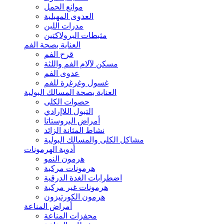
موانع الحمل
العدوى المهبلية
مدرات اللبن
مثبطات البرولاكتين
العناية بصحة الفم
قرح الفم
مسكن لآلام الفم واللثة
عدوى الفم
غسول وغرغرة للفم
العناية بصحة المسالك البولية
حصوات الكلى
التبول اللاإرادي
أمراض البروستاتا
نشاط المثانة الزائد
مشاكل الكلى والمسالك البولية
أدوية الهرمونات
هرمون النمو
هرمونات مركبة
اضطرابات الغدة الدرقية
هرمونات غير مركبة
هرمون الكورتيزون
أمراض المناعة
محفزات المناعة