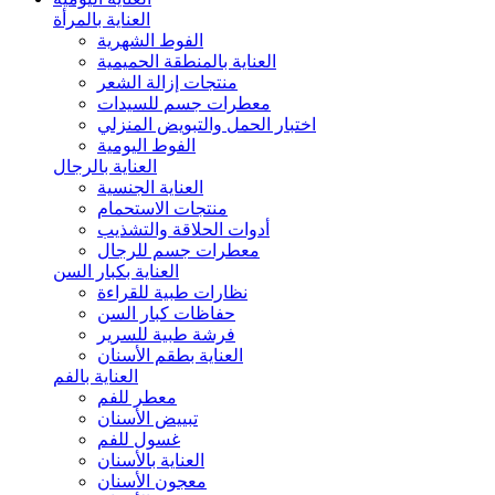
العناية بالمرأة
الفوط الشهرية
العناية بالمنطقة الحميمية
منتجات إزالة الشعر
معطرات جسم للسيدات
اختبار الحمل والتبويض المنزلي
الفوط اليومية
العناية بالرجال
العناية الجنسية
منتجات الاستحمام
أدوات الحلاقة والتشذيب
معطرات جسم للرجال
العناية بكبار السن
نظارات طبية للقراءة
حفاظات كبار السن
فرشة طبية للسرير
العناية بطقم الأسنان
العناية بالفم
معطر للفم
تبييض الأسنان
غسول للفم
العناية بالأسنان
معجون الأسنان