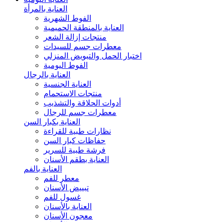
العناية بالمرأة
الفوط الشهرية
العناية بالمنطقة الحميمية
منتجات إزالة الشعر
معطرات جسم للسيدات
اختبار الحمل والتبويض المنزلي
الفوط اليومية
العناية بالرجال
العناية الجنسية
منتجات الاستحمام
أدوات الحلاقة والتشذيب
معطرات جسم للرجال
العناية بكبار السن
نظارات طبية للقراءة
حفاظات كبار السن
فرشة طبية للسرير
العناية بطقم الأسنان
العناية بالفم
معطر للفم
تبييض الأسنان
غسول للفم
العناية بالأسنان
معجون الأسنان