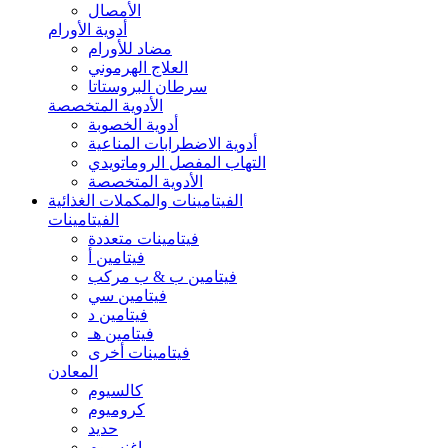
الأمصال
أدوية الأورام
مضاد للأورام
العلاج الهرموني
سرطان البروستاتا
الأدوية المتخصصة
أدوية الخصوبة
أدوية الاضطرابات المناعية
التهاب المفصل الروماتويدي
الأدوية المتخصصة
الفيتامينات والمكملات الغذائية
الفيتامينات
فيتامينات متعددة
فيتامين أ
فيتامين ب & ب مركب
فيتامين سي
فيتامين د
فيتامين هـ
فيتامينات أخرى
المعادن
كالسيوم
كروميوم
حديد
ماغنسيوم