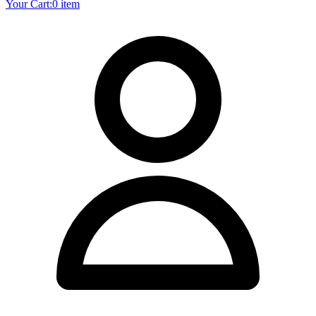
Your Cart:
0 item