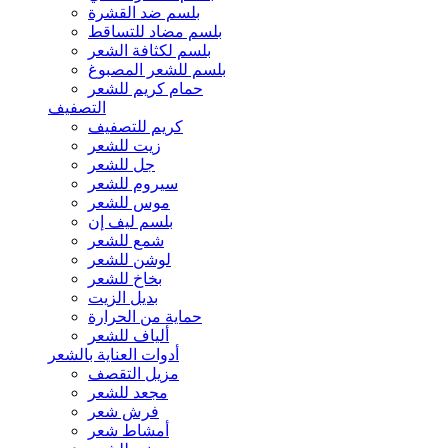
بلسم ضد القشرة
بلسم مضاد للتساقط
بلسم لكثافة الشعر
بلسم للشعر المصبوغ
حمام كريم للشعر
التصفيف
كريم للتصفيف
زيت للشعر
جل للشعر
سيروم للشعر
موس للشعر
بلسم ليف إن
شمع للشعر
لوشن للشعر
بخاخ للشعر
بديل الزيت
حماية من الحرارة
ألياف للشعر
أدوات العناية بالشعر
مزيل التقصف
مجعد للشعر
فرش شعر
أمشاط شعر