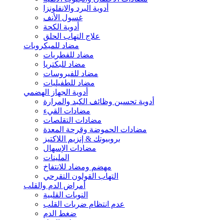
أدوية البرد والانفلونزا
غسول الأنف
أدوية الكحة
علاج التهاب الحلق
مضاد للميكروبات
مضاد للفطريات
مضاد للبكتريا
مضاد للفيروسات
مضاد للطفيليات
أدوية الجهاز الهضمي
أدوية تحسين وظائف الكبد والمرارة
مضادات القيء
مضادات التقلصات
مضادات الحموضة وقرحة المعدة
بروبيوتك & إنزيم اللاكتيز
مضادات الإسهال
الملينات
مهضم ومضاد للانتفاخ
التهاب القولون التقرحي
أمراض الدم والقلب
النوبات القلبية
عدم انتظام ضربات القلب
ضغط الدم