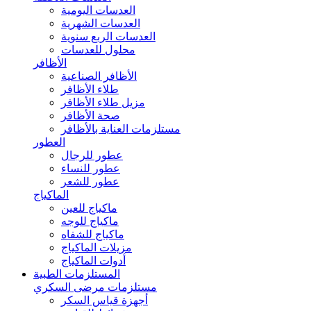
العدسات اليومية
العدسات الشهرية
العدسات الربع سنوية
محلول للعدسات
الأظافر
الأظافر الصناعية
طلاء الأظافر
مزيل طلاء الأظافر
صحة الأظافر
مستلزمات العناية بالأظافر
العطور
عطور للرجال
عطور للنساء
عطور للشعر
الماكياج
ماكياج للعين
ماكياج للوجه
ماكياج للشفاه
مزيلات الماكياج
أدوات الماكياج
المستلزمات الطبية
مستلزمات مرضى السكري
أجهزة قياس السكر