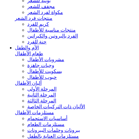
بونيه للشعر
مجفف للشعر
مكواة لفرد الشعر
منتجات فرد الشعر
كريم للفرد
منتجات مناسبة للأطفال
الفرد بالبروتين والكيراتين
حنة للفرد
الأم والطفل
طعام الأطفال
مشروبات الأطفال
وجبات جاهزة
بسكويت للأطفال
حبوب للأطفال
ألبان الأطفال
المرحلة الأولى
المرحلة الثانية
المرحلة الثالثة
الألبان ذات التركيبات الخاصة
مستلزمات الأطفال
أساسيات الاستحمام
مستلزمات الطعام
ببرونات وحلمات الببرونات
مستلزمات العناية بالطفل