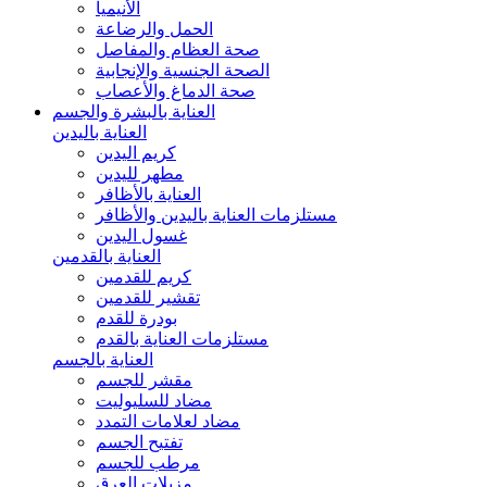
الأنيميا
الحمل والرضاعة
صحة العظام والمفاصل
الصحة الجنسية والإنجابية
صحة الدماغ والأعصاب
العناية بالبشرة والجسم
العناية باليدين
كريم اليدين
مطهر لليدين
العناية بالأظافر
مستلزمات العناية باليدين والأظافر
غسول اليدين
العناية بالقدمين
كريم للقدمين
تقشير للقدمين
بودرة للقدم
مستلزمات العناية بالقدم
العناية بالجسم
مقشر للجسم
مضاد للسليوليت
مضاد لعلامات التمدد
تفتيح الجسم
مرطب للجسم
مزيلات العرق