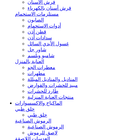
فرش الأسنان
فرش أسنان بالكهرباء
مستلزمات الاستحمام
الصابون
أدوات الاستحمام
قطن أذن
سدادات أذن
غسول الأيدي السائل
شاور جل
شامبو وبلسم
العناية بالمنزل
معطرات الجو
مطهرات
المناديل والمناديل المبللة
مبيد للحشرات والقوارض
طارد للحشرات
منتجات العناية المنزلية
الماكياج والاكسسوارات
حلق طبي
حلق طبي
الرموش الصناعية
الرموش الصناعية
لاصق للرموش
العدسات اللاصقة