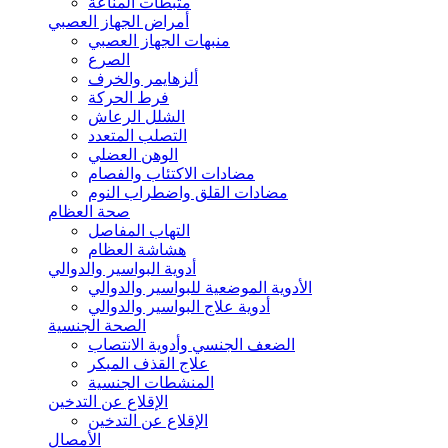
مثبطات المناعة
أمراض الجهاز العصبي
منبهات الجهاز العصبي
الصرع
ألزهايمر والخرف
فرط الحركة
الشلل الرعاش
التصلب المتعدد
الوهن العضلي
مضادات الاكتئاب والفصام
مضادات القلق واضطراب النوم
صحة العظام
التهاب المفاصل
هشاشة العظام
أدوية البواسير والدوالي
الأدوية الموضعية للبواسير والدوالي
أدوية علاج البواسير والدوالي
الصحة الجنسية
الضعف الجنسي وأدوية الانتصاب
علاج القذف المبكر
المنشطات الجنسية
الإقلاع عن التدخين
الإقلاع عن التدخين
الأمصال