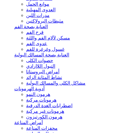
موانع الحمل
العدوى المهبلية
مدرات اللبن
مثبطات البرولاكتين
العناية بصحة الفم
قرح الفم
مسكن لآلام الفم واللثة
عدوى الفم
غسول وغرغرة للفم
العناية بصحة المسالك البولية
حصوات الكلى
التبول اللاإرادي
أمراض البروستاتا
نشاط المثانة الزائد
مشاكل الكلى والمسالك البولية
أدوية الهرمونات
هرمون النمو
هرمونات مركبة
اضطرابات الغدة الدرقية
هرمونات غير مركبة
هرمون الكورتيزون
أمراض المناعة
محفزات المناعة