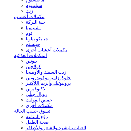
سيلينيوم
زنك
مكملات أعشاب
حبة البركة
اشنيسيا
ثوم
جينيكو بيلوبا
جينسنج
مكملات أعشاب أخرى
المكملات الغذائية
بيوتين
كولاجين
زيت السمك والأوميجا
جلوكوزامين وكوندروتين
بروبيوتيك وإنزيم اللاكتيز
لاكتوفيرين
رويال جيلي
حمض الفوليك
مكملات أخرى
تسوق حسب الحالة
رفع المناعة
صحة الطفل
العناية بالبشرة والشعر والأظافر