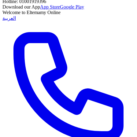
Hotline:
01001919396
Download our App
App Store
Google Play
Welcome to Eltemamy Online
العربية