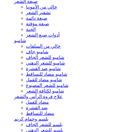
صبغة الشعر
خالي من الأمونيا
تشقير الشعر
صبغة دائمة
صبغة مؤقتة
الحنة
أدوات صبغ الشعر
شامبو
خالي من السلفات
شامبو جاف
شامبو للشعر الجاف
شامبو للشعر الدهني
شامبو ضد القشرة
شامبو مضاد للتساقط
شامبو مضاد للقمل
شامبو للشعر المصبوغ
شامبو لكثافة الشعر
علاج فروة الرأس والشعر
مضاد للقمل
ضد القشرة
مضاد للتساقط
بلسم وحمام كريم
بلسم للشعر الجاف
بلسم للشعر الدهني