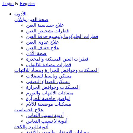
Login
&
Register
الأدوية
صحة العين والأذن
علاج حساسية العين
قطرات تشخيص العين
قطرات الجلوكوما وتوسيع حدقة العين
علاج عدوى العين
علاج جفاف العين
صحة الأذن
قطرات العين المسكنة والمخدرة
قطرات مضادة للالتهاب
المسكنات وخوافض للحرارة ومضاد للالتهاب
مسكن وباسط للعضلات
مسكن للصداع النصفي
المسكنات وخوافض الحرارة
مضادات الالتهاب والتورم
لواصق خافضة للحرارة
مسكنات موضعية للآلام
علاج الحساسية
أدوية تسبب النعاس
أدوية لا تسبب النعاس
أدوية البرد والكحة
مضادات الاحتقان والجيوب الأنفية