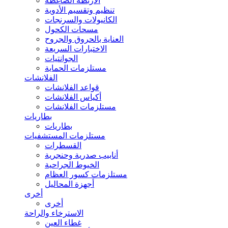
الأربطة الضاغطة
تنظيم وتقسيم الأدوية
الكانيولات والسرنجات
مسحات الكحول
العناية بالحروق والجروح
الاختبارات السريعة
الجوانتيات
مستلزمات الحماية
الفلانشات
قواعد الفلانشات
أكياس الفلانشات
مستلزمات الفلانشات
بطاريات
بطاريات
مستلزمات المستشفيات
القسطرات
أنابيب صدرية وحنجرية
الخيوط الجراحية
مستلزمات كسور العظام
أجهزة المحاليل
أخرى
أخرى
الاسترخاء والراحة
غطاء العين