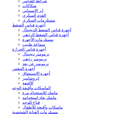
شرائط للقياس
شكاكات
إبر الانسولين
القدم السكري
مستلزمات السكري
أجهزة قياس الضغط
أجهزة قياس الضغط الديجيتال
أجهزة قياس الضغط الزئبقي
مستلزمات الأجهزة
سماعة طبيب
أجهزة قياس الحرارة
ترمومتر ديجيتال
ترمومتر زئبقي
ترمومتر عن بعد
أجهزة التنفس
أجهزة الاستنشاق
إيروشامبر
الأقنعة
الماسكات وأقنعة الوجه
ماسك للاستخدام مرة
ماسك يعاد استخدامه
قناع للوجه
ماسكات وأقنعة للأطفال
مستلزمات العناية الشخصية