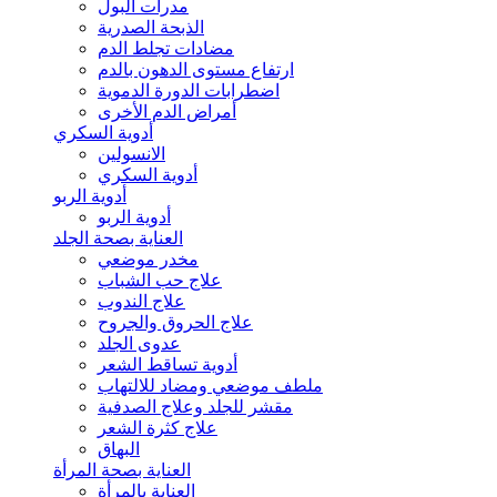
مدرات البول
الذبحة الصدرية
مضادات تجلط الدم
ارتفاع مستوى الدهون بالدم
اضطرابات الدورة الدموية
أمراض الدم الأخرى
أدوية السكري
الانسولين
أدوية السكري
أدوية الربو
أدوية الربو
العناية بصحة الجلد
مخدر موضعي
علاج حب الشباب
علاج الندوب
علاج الحروق والجروح
عدوى الجلد
أدوية تساقط الشعر
ملطف موضعي ومضاد للالتهاب
مقشر للجلد وعلاج الصدفية
علاج كثرة الشعر
البهاق
العناية بصحة المرأة
العناية بالمرأة