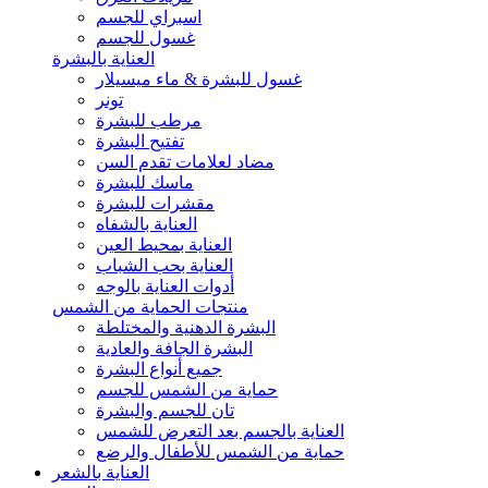
اسبراي للجسم
غسول للجسم
العناية بالبشرة
غسول للبشرة & ماء ميسيلار
تونر
مرطب للبشرة
تفتيح البشرة
مضاد لعلامات تقدم السن
ماسك للبشرة
مقشرات للبشرة
العناية بالشفاه
العناية بمحيط العين
العناية بحب الشباب
أدوات العناية بالوجه
منتجات الحماية من الشمس
البشرة الدهنية والمختلطة
البشرة الجافة والعادية
جميع أنواع البشرة
حماية من الشمس للجسم
تان للجسم والبشرة
العناية بالجسم بعد التعرض للشمس
حماية من الشمس للأطفال والرضع
العناية بالشعر