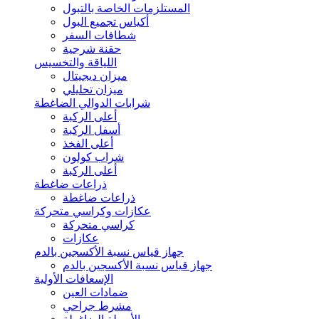
المستلزمات الخاصة بالتبول
أكياس تجميع البول
شطافات السفر
حقنة شرجية
اللياقة والتخسيس
ميزان ديجيتال
ميزان تحليلي
شرابات الدوالي الضاغطة
أعلى الركبة
أسفل الركبة
أعلى الفخذ
شراب كولون
أعلى الركبة
ذراعات ضاغطة
ذراعات ضاغطة
عكازات وكراسي متحركة
كراسي متحركة
عكازات
جهاز قياس نسبة الأكسجين بالدم
جهاز قياس نسبة الأكسجين بالدم
الإسعافات الأولية
ضمادات العين
مشرط جراحي