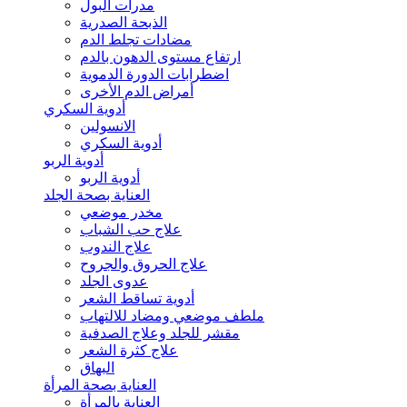
مدرات البول
الذبحة الصدرية
مضادات تجلط الدم
ارتفاع مستوى الدهون بالدم
اضطرابات الدورة الدموية
أمراض الدم الأخرى
أدوية السكري
الانسولين
أدوية السكري
أدوية الربو
أدوية الربو
العناية بصحة الجلد
مخدر موضعي
علاج حب الشباب
علاج الندوب
علاج الحروق والجروح
عدوى الجلد
أدوية تساقط الشعر
ملطف موضعي ومضاد للالتهاب
مقشر للجلد وعلاج الصدفية
علاج كثرة الشعر
البهاق
العناية بصحة المرأة
العناية بالمرأة