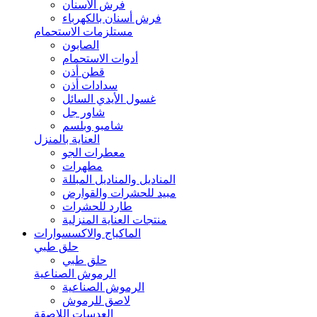
فرش الأسنان
فرش أسنان بالكهرباء
مستلزمات الاستحمام
الصابون
أدوات الاستحمام
قطن أذن
سدادات أذن
غسول الأيدي السائل
شاور جل
شامبو وبلسم
العناية بالمنزل
معطرات الجو
مطهرات
المناديل والمناديل المبللة
مبيد للحشرات والقوارض
طارد للحشرات
منتجات العناية المنزلية
الماكياج والاكسسوارات
حلق طبي
حلق طبي
الرموش الصناعية
الرموش الصناعية
لاصق للرموش
العدسات اللاصقة