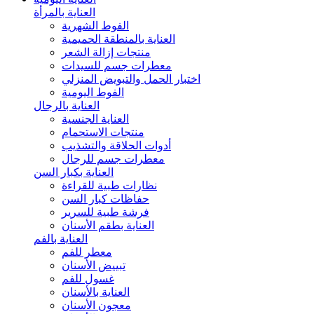
العناية بالمرأة
الفوط الشهرية
العناية بالمنطقة الحميمية
منتجات إزالة الشعر
معطرات جسم للسيدات
اختبار الحمل والتبويض المنزلي
الفوط اليومية
العناية بالرجال
العناية الجنسية
منتجات الاستحمام
أدوات الحلاقة والتشذيب
معطرات جسم للرجال
العناية بكبار السن
نظارات طبية للقراءة
حفاظات كبار السن
فرشة طبية للسرير
العناية بطقم الأسنان
العناية بالفم
معطر للفم
تبييض الأسنان
غسول للفم
العناية بالأسنان
معجون الأسنان