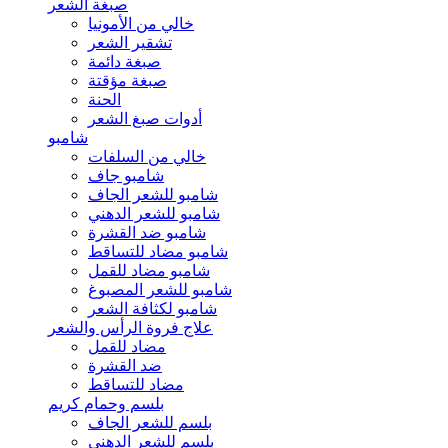
صبغة الشعر
خالي من الأمونيا
تشقير الشعر
صبغة دائمة
صبغة مؤقتة
الحنة
أدوات صبغ الشعر
شامبو
خالي من السلفات
شامبو جاف
شامبو للشعر الجاف
شامبو للشعر الدهني
شامبو ضد القشرة
شامبو مضاد للتساقط
شامبو مضاد للقمل
شامبو للشعر المصبوغ
شامبو لكثافة الشعر
علاج فروة الرأس والشعر
مضاد للقمل
ضد القشرة
مضاد للتساقط
بلسم وحمام كريم
بلسم للشعر الجاف
بلسم للشعر الدهني