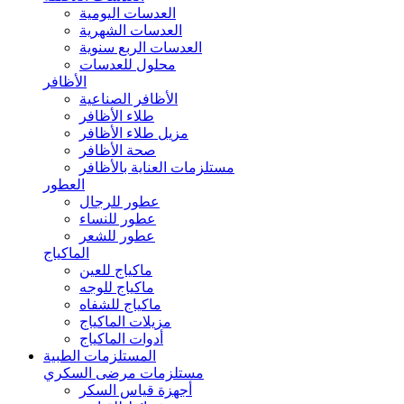
العدسات اليومية
العدسات الشهرية
العدسات الربع سنوية
محلول للعدسات
الأظافر
الأظافر الصناعية
طلاء الأظافر
مزيل طلاء الأظافر
صحة الأظافر
مستلزمات العناية بالأظافر
العطور
عطور للرجال
عطور للنساء
عطور للشعر
الماكياج
ماكياج للعين
ماكياج للوجه
ماكياج للشفاه
مزيلات الماكياج
أدوات الماكياج
المستلزمات الطبية
مستلزمات مرضى السكري
أجهزة قياس السكر