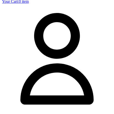
Your Cart:
0 item