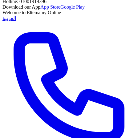
Hotline:
01001919396
Download our App
App Store
Google Play
Welcome to Eltemamy Online
العربية