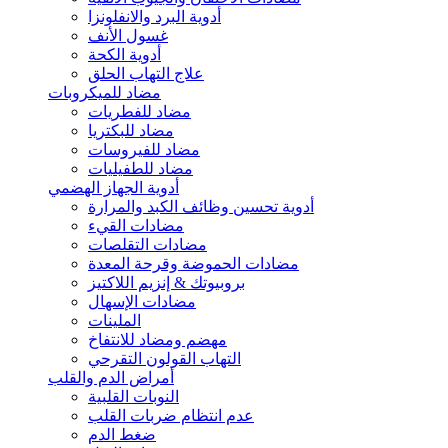
أدوية البرد والانفلونزا
غسول الأنف
أدوية الكحة
علاج التهاب الحلق
مضاد للميكروبات
مضاد للفطريات
مضاد للبكتريا
مضاد للفيروسات
مضاد للطفيليات
أدوية الجهاز الهضمي
أدوية تحسين وظائف الكبد والمرارة
مضادات القيء
مضادات التقلصات
مضادات الحموضة وقرحة المعدة
بروبيوتك & إنزيم اللاكتيز
مضادات الإسهال
الملينات
مهضم ومضاد للانتفاخ
التهاب القولون التقرحي
أمراض الدم والقلب
النوبات القلبية
عدم انتظام ضربات القلب
ضغط الدم