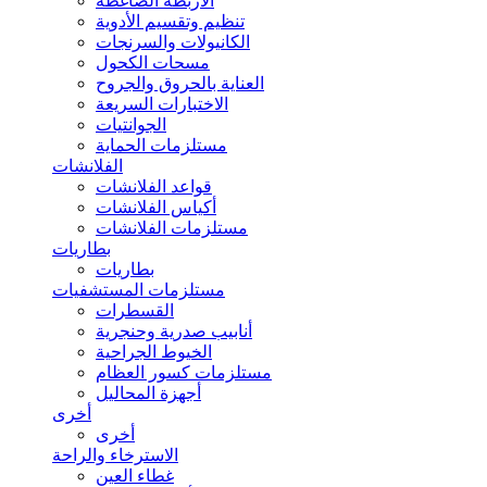
الأربطة الضاغطة
تنظيم وتقسيم الأدوية
الكانيولات والسرنجات
مسحات الكحول
العناية بالحروق والجروح
الاختبارات السريعة
الجوانتيات
مستلزمات الحماية
الفلانشات
قواعد الفلانشات
أكياس الفلانشات
مستلزمات الفلانشات
بطاريات
بطاريات
مستلزمات المستشفيات
القسطرات
أنابيب صدرية وحنجرية
الخيوط الجراحية
مستلزمات كسور العظام
أجهزة المحاليل
أخرى
أخرى
الاسترخاء والراحة
غطاء العين