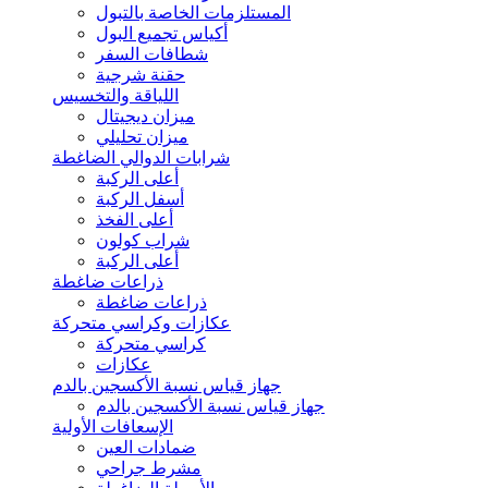
المستلزمات الخاصة بالتبول
أكياس تجميع البول
شطافات السفر
حقنة شرجية
اللياقة والتخسيس
ميزان ديجيتال
ميزان تحليلي
شرابات الدوالي الضاغطة
أعلى الركبة
أسفل الركبة
أعلى الفخذ
شراب كولون
أعلى الركبة
ذراعات ضاغطة
ذراعات ضاغطة
عكازات وكراسي متحركة
كراسي متحركة
عكازات
جهاز قياس نسبة الأكسجين بالدم
جهاز قياس نسبة الأكسجين بالدم
الإسعافات الأولية
ضمادات العين
مشرط جراحي