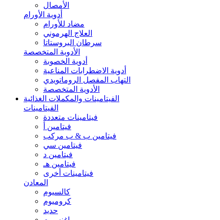
الأمصال
أدوية الأورام
مضاد للأورام
العلاج الهرموني
سرطان البروستاتا
الأدوية المتخصصة
أدوية الخصوبة
أدوية الاضطرابات المناعية
التهاب المفصل الروماتويدي
الأدوية المتخصصة
الفيتامينات والمكملات الغذائية
الفيتامينات
فيتامينات متعددة
فيتامين أ
فيتامين ب & ب مركب
فيتامين سي
فيتامين د
فيتامين هـ
فيتامينات أخرى
المعادن
كالسيوم
كروميوم
حديد
ماغنسيوم