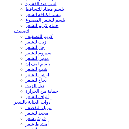
بلسم ضد القشرة
بلسم مضاد للتساقط
بلسم لكثافة الشعر
بلسم للشعر المصبوغ
حمام كريم للشعر
التصفيف
كريم للتصفيف
زيت للشعر
جل للشعر
سيروم للشعر
موس للشعر
بلسم ليف إن
شمع للشعر
لوشن للشعر
بخاخ للشعر
بديل الزيت
حماية من الحرارة
ألياف للشعر
أدوات العناية بالشعر
مزيل التقصف
مجعد للشعر
فرش شعر
أمشاط شعر