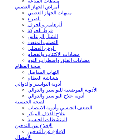
مثبطات المناعة
أمراض الجهاز العصبي
منبهات الجهاز العصبي
الصرع
ألزهايمر والخرف
فرط الحركة
الشلل الرعاش
التصلب المتعدد
الوهن العضلي
مضادات الاكتئاب والفصام
مضادات القلق واضطراب النوم
صحة العظام
التهاب المفاصل
هشاشة العظام
أدوية البواسير والدوالي
الأدوية الموضعية للبواسير والدوالي
أدوية علاج البواسير والدوالي
الصحة الجنسية
الضعف الجنسي وأدوية الانتصاب
علاج القذف المبكر
المنشطات الجنسية
الإقلاع عن التدخين
الإقلاع عن التدخين
الأمصال