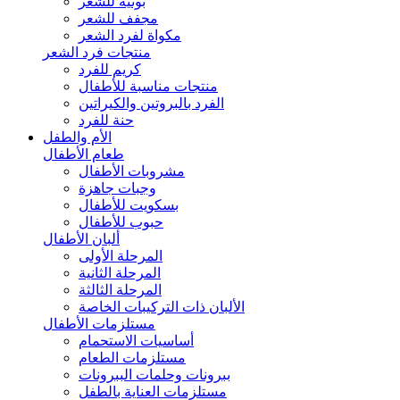
بونيه للشعر
مجفف للشعر
مكواة لفرد الشعر
منتجات فرد الشعر
كريم للفرد
منتجات مناسبة للأطفال
الفرد بالبروتين والكيراتين
حنة للفرد
الأم والطفل
طعام الأطفال
مشروبات الأطفال
وجبات جاهزة
بسكويت للأطفال
حبوب للأطفال
ألبان الأطفال
المرحلة الأولى
المرحلة الثانية
المرحلة الثالثة
الألبان ذات التركيبات الخاصة
مستلزمات الأطفال
أساسيات الاستحمام
مستلزمات الطعام
ببرونات وحلمات الببرونات
مستلزمات العناية بالطفل