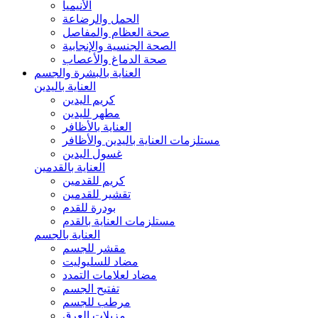
الأنيميا
الحمل والرضاعة
صحة العظام والمفاصل
الصحة الجنسية والإنجابية
صحة الدماغ والأعصاب
العناية بالبشرة والجسم
العناية باليدين
كريم اليدين
مطهر لليدين
العناية بالأظافر
مستلزمات العناية باليدين والأظافر
غسول اليدين
العناية بالقدمين
كريم للقدمين
تقشير للقدمين
بودرة للقدم
مستلزمات العناية بالقدم
العناية بالجسم
مقشر للجسم
مضاد للسليوليت
مضاد لعلامات التمدد
تفتيح الجسم
مرطب للجسم
مزيلات العرق