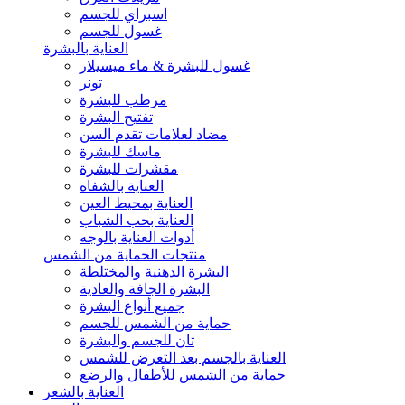
اسبراي للجسم
غسول للجسم
العناية بالبشرة
غسول للبشرة & ماء ميسيلار
تونر
مرطب للبشرة
تفتيح البشرة
مضاد لعلامات تقدم السن
ماسك للبشرة
مقشرات للبشرة
العناية بالشفاه
العناية بمحيط العين
العناية بحب الشباب
أدوات العناية بالوجه
منتجات الحماية من الشمس
البشرة الدهنية والمختلطة
البشرة الجافة والعادية
جميع أنواع البشرة
حماية من الشمس للجسم
تان للجسم والبشرة
العناية بالجسم بعد التعرض للشمس
حماية من الشمس للأطفال والرضع
العناية بالشعر