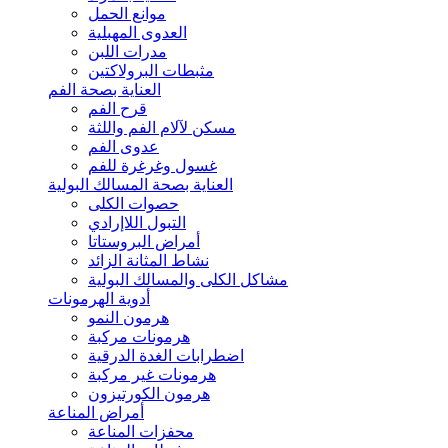
موانع الحمل
العدوى المهبلية
مدرات اللبن
مثبطات البرولاكتين
العناية بصحة الفم
قرح الفم
مسكن لآلام الفم واللثة
عدوى الفم
غسول وغرغرة للفم
العناية بصحة المسالك البولية
حصوات الكلى
التبول اللاإرادي
أمراض البروستاتا
نشاط المثانة الزائد
مشاكل الكلى والمسالك البولية
أدوية الهرمونات
هرمون النمو
هرمونات مركبة
اضطرابات الغدة الدرقية
هرمونات غير مركبة
هرمون الكورتيزون
أمراض المناعة
محفزات المناعة