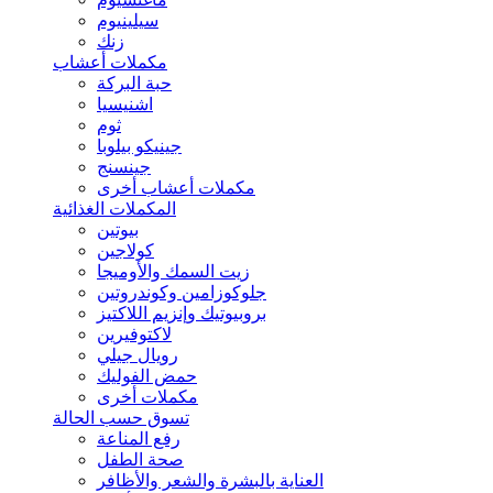
سيلينيوم
زنك
مكملات أعشاب
حبة البركة
اشنيسيا
ثوم
جينيكو بيلوبا
جينسنج
مكملات أعشاب أخرى
المكملات الغذائية
بيوتين
كولاجين
زيت السمك والأوميجا
جلوكوزامين وكوندروتين
بروبيوتيك وإنزيم اللاكتيز
لاكتوفيرين
رويال جيلي
حمض الفوليك
مكملات أخرى
تسوق حسب الحالة
رفع المناعة
صحة الطفل
العناية بالبشرة والشعر والأظافر