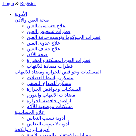
Login
&
Register
الأدوية
صحة العين والأذن
علاج حساسية العين
قطرات تشخيص العين
قطرات الجلوكوما وتوسيع حدقة العين
علاج عدوى العين
علاج جفاف العين
صحة الأذن
قطرات العين المسكنة والمخدرة
قطرات مضادة للالتهاب
المسكنات وخوافض للحرارة ومضاد للالتهاب
مسكن وباسط للعضلات
مسكن للصداع النصفي
المسكنات وخوافض الحرارة
مضادات الالتهاب والتورم
لواصق خافضة للحرارة
مسكنات موضعية للآلام
علاج الحساسية
أدوية تسبب النعاس
أدوية لا تسبب النعاس
أدوية البرد والكحة
مضادات الاحتقان والجيوب الأنفية