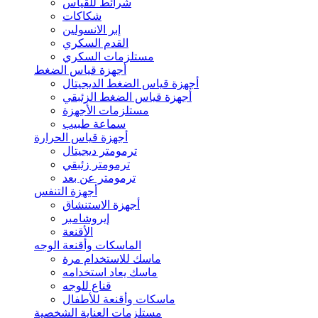
شرائط للقياس
شكاكات
إبر الانسولين
القدم السكري
مستلزمات السكري
أجهزة قياس الضغط
أجهزة قياس الضغط الديجيتال
أجهزة قياس الضغط الزئبقي
مستلزمات الأجهزة
سماعة طبيب
أجهزة قياس الحرارة
ترمومتر ديجيتال
ترمومتر زئبقي
ترمومتر عن بعد
أجهزة التنفس
أجهزة الاستنشاق
إيروشامبر
الأقنعة
الماسكات وأقنعة الوجه
ماسك للاستخدام مرة
ماسك يعاد استخدامه
قناع للوجه
ماسكات وأقنعة للأطفال
مستلزمات العناية الشخصية