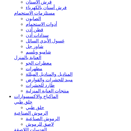
فرش الأسنان
فرش أسنان بالكهرباء
مستلزمات الاستحمام
الصابون
أدوات الاستحمام
قطن أذن
سدادات أذن
غسول الأيدي السائل
شاور جل
شامبو وبلسم
العناية بالمنزل
معطرات الجو
مطهرات
المناديل والمناديل المبللة
مبيد للحشرات والقوارض
طارد للحشرات
منتجات العناية المنزلية
الماكياج والاكسسوارات
حلق طبي
حلق طبي
الرموش الصناعية
الرموش الصناعية
لاصق للرموش
العدسات اللاصقة