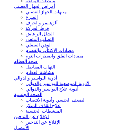
مثبطات المناعة
أمراض الجهاز العصبي
منبهات الجهاز العصبي
الصرع
ألزهايمر والخرف
فرط الحركة
الشلل الرعاش
التصلب المتعدد
الوهن العضلي
مضادات الاكتئاب والفصام
مضادات القلق واضطراب النوم
صحة العظام
التهاب المفاصل
هشاشة العظام
أدوية البواسير والدوالي
الأدوية الموضعية للبواسير والدوالي
أدوية علاج البواسير والدوالي
الصحة الجنسية
الضعف الجنسي وأدوية الانتصاب
علاج القذف المبكر
المنشطات الجنسية
الإقلاع عن التدخين
الإقلاع عن التدخين
الأمصال