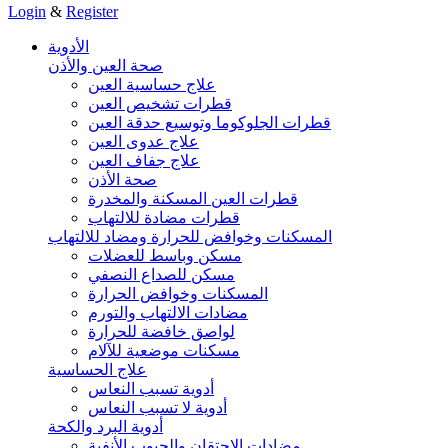
Login
&
Register
الأدوية
صحة العين والأذن
علاج حساسية العين
قطرات تشخيص العين
قطرات الجلوكوما وتوسيع حدقة العين
علاج عدوى العين
علاج جفاف العين
صحة الأذن
قطرات العين المسكنة والمخدرة
قطرات مضادة للالتهاب
المسكنات وخوافض للحرارة ومضاد للالتهاب
مسكن وباسط للعضلات
مسكن للصداع النصفي
المسكنات وخوافض الحرارة
مضادات الالتهاب والتورم
لواصق خافضة للحرارة
مسكنات موضعية للآلام
علاج الحساسية
أدوية تسبب النعاس
أدوية لا تسبب النعاس
أدوية البرد والكحة
مضادات الاحتقان والجيوب الأنفية