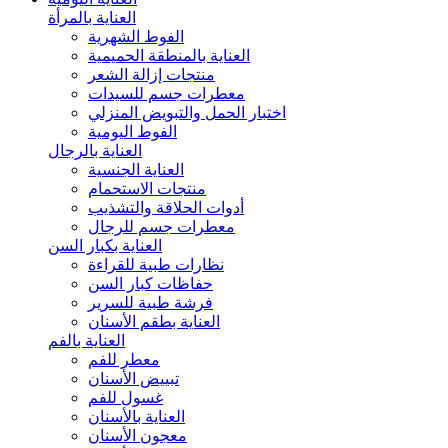
العناية بالمرأة
الفوط الشهرية
العناية بالمنطقة الحميمية
منتجات إزالة الشعر
معطرات جسم للسيدات
اختبار الحمل والتبويض المنزلي
الفوط اليومية
العناية بالرجال
العناية الجنسية
منتجات الاستحمام
أدوات الحلاقة والتشذيب
معطرات جسم للرجال
العناية بكبار السن
نظارات طبية للقراءة
حفاظات كبار السن
فرشة طبية للسرير
العناية بطقم الأسنان
العناية بالفم
معطر للفم
تبييض الأسنان
غسول للفم
العناية بالأسنان
معجون الأسنان