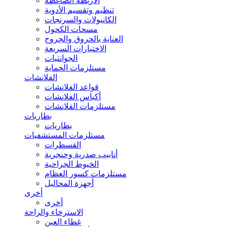
الأربطة الضاغطة
تنظيم وتقسيم الأدوية
الكانيولات والسرنجات
مسحات الكحول
العناية بالحروق والجروح
الاختبارات السريعة
الجوانتيات
مستلزمات الحماية
الفلانشات
قواعد الفلانشات
أكياس الفلانشات
مستلزمات الفلانشات
بطاريات
بطاريات
مستلزمات المستشفيات
القسطرات
أنابيب صدرية وحنجرية
الخيوط الجراحية
مستلزمات كسور العظام
أجهزة المحاليل
أخرى
أخرى
الاسترخاء والراحة
غطاء العين