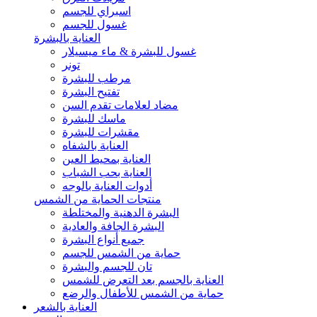
اسبراي للجسم
غسول للجسم
العناية بالبشرة
غسول للبشرة & ماء ميسيلار
تونر
مرطب للبشرة
تفتيح البشرة
مضاد لعلامات تقدم السن
ماسك للبشرة
مقشرات للبشرة
العناية بالشفاه
العناية بمحيط العين
العناية بحب الشباب
أدوات العناية بالوجه
منتجات الحماية من الشمس
البشرة الدهنية والمختلطة
البشرة الجافة والعادية
جميع أنواع البشرة
حماية من الشمس للجسم
تان للجسم والبشرة
العناية بالجسم بعد التعرض للشمس
حماية من الشمس للأطفال والرضع
العناية بالشعر