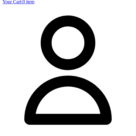
Your Cart:
0 item