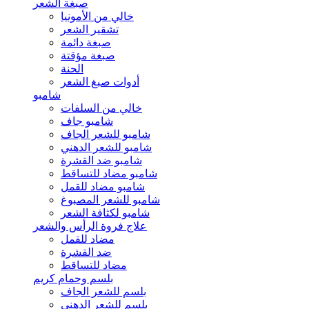
صبغة الشعر
خالي من الأمونيا
تشقير الشعر
صبغة دائمة
صبغة مؤقتة
الحنة
أدوات صبغ الشعر
شامبو
خالي من السلفات
شامبو جاف
شامبو للشعر الجاف
شامبو للشعر الدهني
شامبو ضد القشرة
شامبو مضاد للتساقط
شامبو مضاد للقمل
شامبو للشعر المصبوغ
شامبو لكثافة الشعر
علاج فروة الرأس والشعر
مضاد للقمل
ضد القشرة
مضاد للتساقط
بلسم وحمام كريم
بلسم للشعر الجاف
بلسم للشعر الدهني