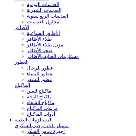
العدسات اليومية
العدسات الشهرية
العدسات الربع سنوية
محلول للعدسات
الأظافر
الأظافر الصناعية
طلاء الأظافر
مزيل طلاء الأظافر
صحة الأظافر
مستلزمات العناية بالأظافر
العطور
عطور للرجال
عطور للنساء
عطور للشعر
الماكياج
ماكياج للعين
ماكياج للوجه
ماكياج للشفاه
مزيلات الماكياج
أدوات الماكياج
المستلزمات الطبية
مستلزمات مرضى السكري
أجهزة قياس السكر