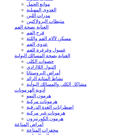
موانع الحمل
العدوى المهبلية
مدرات اللبن
مثبطات البرولاكتين
العناية بصحة الفم
قرح الفم
مسكن لآلام الفم واللثة
عدوى الفم
غسول وغرغرة للفم
العناية بصحة المسالك البولية
حصوات الكلى
التبول اللاإرادي
أمراض البروستاتا
نشاط المثانة الزائد
مشاكل الكلى والمسالك البولية
أدوية الهرمونات
هرمون النمو
هرمونات مركبة
اضطرابات الغدة الدرقية
هرمونات غير مركبة
هرمون الكورتيزون
أمراض المناعة
محفزات المناعة