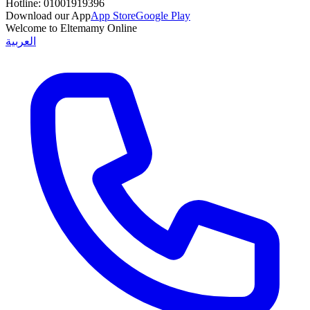
Hotline:
01001919396
Download our App
App Store
Google Play
Welcome to Eltemamy Online
العربية