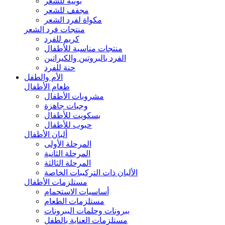
بونيه للشعر
مجفف للشعر
مكواة لفرد الشعر
منتجات فرد الشعر
كريم للفرد
منتجات مناسبة للأطفال
الفرد بالبروتين والكيراتين
حنة للفرد
الأم والطفل
طعام الأطفال
مشروبات الأطفال
وجبات جاهزة
بسكويت للأطفال
حبوب للأطفال
ألبان الأطفال
المرحلة الأولى
المرحلة الثانية
المرحلة الثالثة
الألبان ذات التركيبات الخاصة
مستلزمات الأطفال
أساسيات الاستحمام
مستلزمات الطعام
ببرونات وحلمات الببرونات
مستلزمات العناية بالطفل