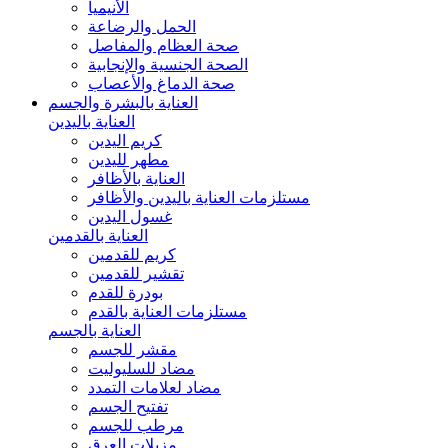
الأنيميا
الحمل والرضاعة
صحة العظام والمفاصل
الصحة الجنسية والإنجابية
صحة الدماغ والأعصاب
العناية بالبشرة والجسم
العناية باليدين
كريم اليدين
مطهر لليدين
العناية بالأظافر
مستلزمات العناية باليدين والأظافر
غسول اليدين
العناية بالقدمين
كريم للقدمين
تقشير للقدمين
بودرة للقدم
مستلزمات العناية بالقدم
العناية بالجسم
مقشر للجسم
مضاد للسليوليت
مضاد لعلامات التمدد
تفتيح الجسم
مرطب للجسم
مزيلات العرق