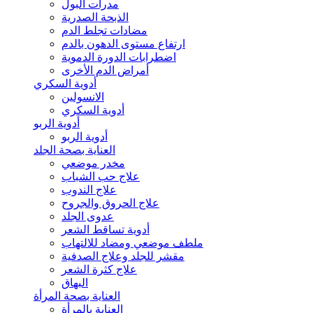
مدرات البول
الذبحة الصدرية
مضادات تجلط الدم
ارتفاع مستوى الدهون بالدم
اضطرابات الدورة الدموية
أمراض الدم الأخرى
أدوية السكري
الانسولين
أدوية السكري
أدوية الربو
أدوية الربو
العناية بصحة الجلد
مخدر موضعي
علاج حب الشباب
علاج الندوب
علاج الحروق والجروح
عدوى الجلد
أدوية تساقط الشعر
ملطف موضعي ومضاد للالتهاب
مقشر للجلد وعلاج الصدفية
علاج كثرة الشعر
البهاق
العناية بصحة المرأة
العناية بالمرأة