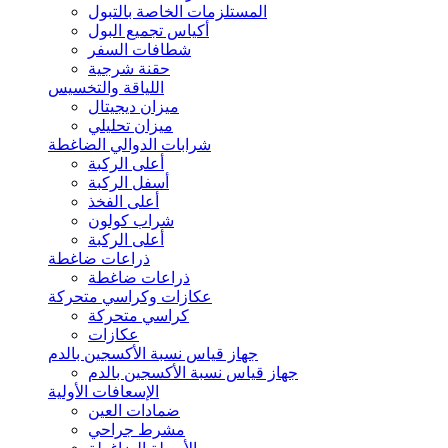
المستلزمات الخاصة بالتبول
أكياس تجميع البول
شطافات السفر
حقنة شرجية
اللياقة والتخسيس
ميزان ديجيتال
ميزان تحليلي
شرابات الدوالي الضاغطة
أعلى الركبة
أسفل الركبة
أعلى الفخذ
شراب كولون
أعلى الركبة
ذراعات ضاغطة
ذراعات ضاغطة
عكازات وكراسي متحركة
كراسي متحركة
عكازات
جهاز قياس نسبة الأكسجين بالدم
جهاز قياس نسبة الأكسجين بالدم
الإسعافات الأولية
ضمادات العين
مشرط جراحي