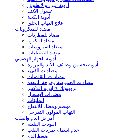
أدوية البرد والانفلونزا
غسول الأنف
أدوية الكحة
علاج التهاب الحلق
مضاد للميكروبات
مضاد للفطريات
مضاد للبكتريا
مضاد للفيروسات
مضاد للطفيليات
أدوية الجهاز الهضمي
أدوية تحسين وظائف الكبد والمرارة
مضادات القيء
مضادات التقلصات
مضادات الحموضة وقرحة المعدة
بروبيوتك & إنزيم اللاكتيز
مضادات الإسهال
الملينات
مهضم ومضاد للانتفاخ
التهاب القولون التقرحي
أمراض الدم والقلب
النوبات القلبية
عدم انتظام ضربات القلب
ضغط الدم