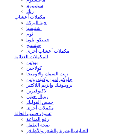
سيلينيوم
زنك
مكملات أعشاب
حبة البركة
اشنيسيا
ثوم
جينيكو بيلوبا
جينسنج
مكملات أعشاب أخرى
المكملات الغذائية
بيوتين
كولاجين
زيت السمك والأوميجا
جلوكوزامين وكوندروتين
بروبيوتيك وإنزيم اللاكتيز
لاكتوفيرين
رويال جيلي
حمض الفوليك
مكملات أخرى
تسوق حسب الحالة
رفع المناعة
صحة الطفل
العناية بالبشرة والشعر والأظافر