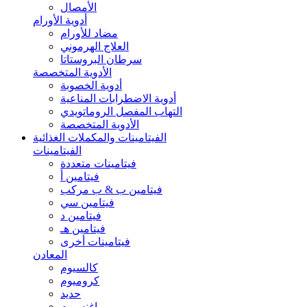
الأمصال
أدوية الأورام
مضاد للأورام
العلاج الهرموني
سرطان البروستاتا
الأدوية المتخصصة
أدوية الخصوبة
أدوية الاضطرابات المناعية
التهاب المفصل الروماتويدي
الأدوية المتخصصة
الفيتامينات والمكملات الغذائية
الفيتامينات
فيتامينات متعددة
فيتامين أ
فيتامين ب & ب مركب
فيتامين سي
فيتامين د
فيتامين هـ
فيتامينات أخرى
المعادن
كالسيوم
كروميوم
حديد
ماغنسيوم