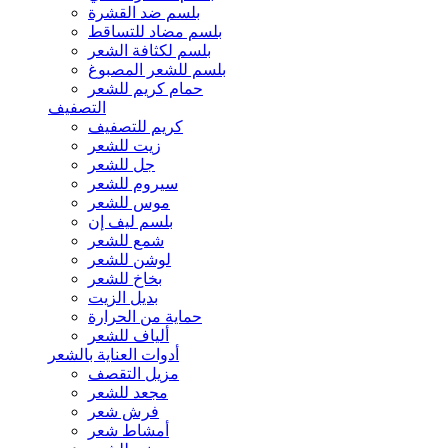
بلسم ضد القشرة
بلسم مضاد للتساقط
بلسم لكثافة الشعر
بلسم للشعر المصبوغ
حمام كريم للشعر
التصفيف
كريم للتصفيف
زيت للشعر
جل للشعر
سيروم للشعر
موس للشعر
بلسم ليف إن
شمع للشعر
لوشن للشعر
بخاخ للشعر
بديل الزيت
حماية من الحرارة
ألياف للشعر
أدوات العناية بالشعر
مزيل التقصف
مجعد للشعر
فرش شعر
أمشاط شعر