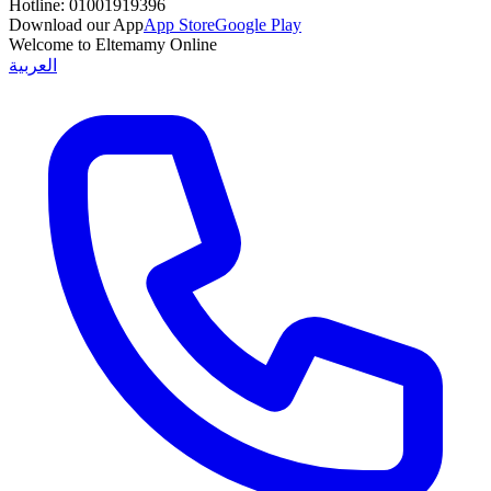
Hotline:
01001919396
Download our App
App Store
Google Play
Welcome to Eltemamy Online
العربية