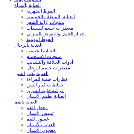
العناية بالمرأة
الفوط الشهرية
العناية بالمنطقة الحميمية
منتجات إزالة الشعر
معطرات جسم للسيدات
اختبار الحمل والتبويض المنزلي
الفوط اليومية
العناية بالرجال
العناية الجنسية
منتجات الاستحمام
أدوات الحلاقة والتشذيب
معطرات جسم للرجال
العناية بكبار السن
نظارات طبية للقراءة
حفاظات كبار السن
فرشة طبية للسرير
العناية بطقم الأسنان
العناية بالفم
معطر للفم
تبييض الأسنان
غسول للفم
العناية بالأسنان
معجون الأسنان