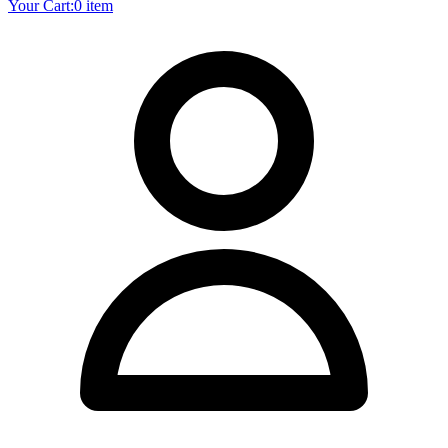
Your Cart:
0 item