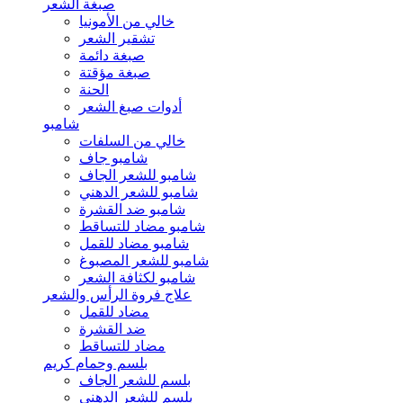
صبغة الشعر
خالي من الأمونيا
تشقير الشعر
صبغة دائمة
صبغة مؤقتة
الحنة
أدوات صبغ الشعر
شامبو
خالي من السلفات
شامبو جاف
شامبو للشعر الجاف
شامبو للشعر الدهني
شامبو ضد القشرة
شامبو مضاد للتساقط
شامبو مضاد للقمل
شامبو للشعر المصبوغ
شامبو لكثافة الشعر
علاج فروة الرأس والشعر
مضاد للقمل
ضد القشرة
مضاد للتساقط
بلسم وحمام كريم
بلسم للشعر الجاف
بلسم للشعر الدهني