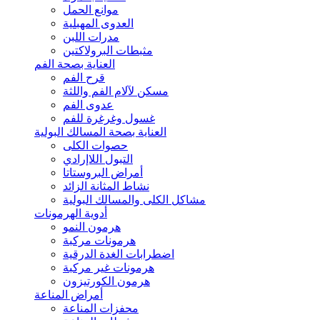
موانع الحمل
العدوى المهبلية
مدرات اللبن
مثبطات البرولاكتين
العناية بصحة الفم
قرح الفم
مسكن لآلام الفم واللثة
عدوى الفم
غسول وغرغرة للفم
العناية بصحة المسالك البولية
حصوات الكلى
التبول اللاإرادي
أمراض البروستاتا
نشاط المثانة الزائد
مشاكل الكلى والمسالك البولية
أدوية الهرمونات
هرمون النمو
هرمونات مركبة
اضطرابات الغدة الدرقية
هرمونات غير مركبة
هرمون الكورتيزون
أمراض المناعة
محفزات المناعة