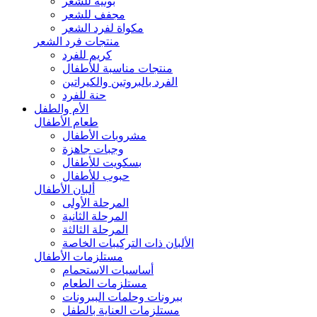
بونيه للشعر
مجفف للشعر
مكواة لفرد الشعر
منتجات فرد الشعر
كريم للفرد
منتجات مناسبة للأطفال
الفرد بالبروتين والكيراتين
حنة للفرد
الأم والطفل
طعام الأطفال
مشروبات الأطفال
وجبات جاهزة
بسكويت للأطفال
حبوب للأطفال
ألبان الأطفال
المرحلة الأولى
المرحلة الثانية
المرحلة الثالثة
الألبان ذات التركيبات الخاصة
مستلزمات الأطفال
أساسيات الاستحمام
مستلزمات الطعام
ببرونات وحلمات الببرونات
مستلزمات العناية بالطفل