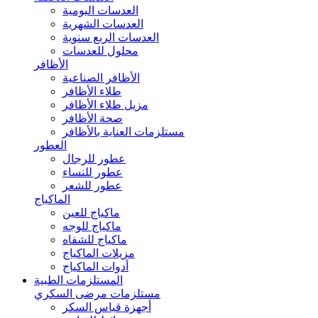
العدسات اليومية
العدسات الشهرية
العدسات الربع سنوية
محلول للعدسات
الأظافر
الأظافر الصناعية
طلاء الأظافر
مزيل طلاء الأظافر
صحة الأظافر
مستلزمات العناية بالأظافر
العطور
عطور للرجال
عطور للنساء
عطور للشعر
الماكياج
ماكياج للعين
ماكياج للوجه
ماكياج للشفاه
مزيلات الماكياج
أدوات الماكياج
المستلزمات الطبية
مستلزمات مرضى السكري
أجهزة قياس السكر