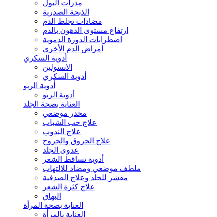
مدرات البول
الذبحة الصدرية
مضادات تجلط الدم
ارتفاع مستوى الدهون بالدم
اضطرابات الدورة الدموية
أمراض الدم الأخرى
أدوية السكري
الانسولين
أدوية السكري
أدوية الربو
أدوية الربو
العناية بصحة الجلد
مخدر موضعي
علاج حب الشباب
علاج الندوب
علاج الحروق والجروح
عدوى الجلد
أدوية تساقط الشعر
ملطف موضعي ومضاد للالتهاب
مقشر للجلد وعلاج الصدفية
علاج كثرة الشعر
البهاق
العناية بصحة المرأة
العناية بالمرأة