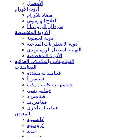
الأمصال
أدوية الأورام
مضاد للأورام
العلاج الهرموني
سرطان البروستاتا
الأدوية المتخصصة
أدوية الخصوبة
أدوية الاضطرابات المناعية
التهاب المفصل الروماتويدي
الأدوية المتخصصة
الفيتامينات والمكملات الغذائية
الفيتامينات
فيتامينات متعددة
فيتامين أ
فيتامين ب & ب مركب
فيتامين سي
فيتامين د
فيتامين هـ
فيتامينات أخرى
المعادن
كالسيوم
كروميوم
حديد
ماغنسيوم