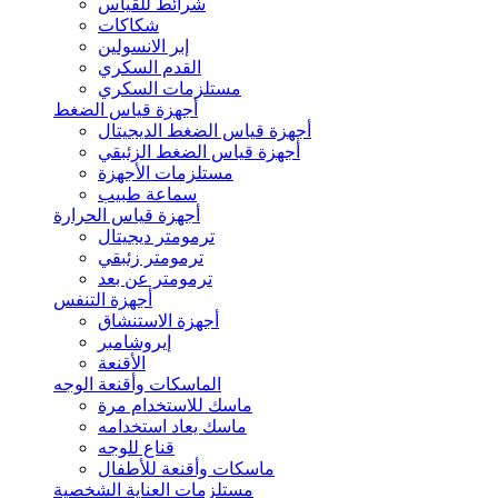
شرائط للقياس
شكاكات
إبر الانسولين
القدم السكري
مستلزمات السكري
أجهزة قياس الضغط
أجهزة قياس الضغط الديجيتال
أجهزة قياس الضغط الزئبقي
مستلزمات الأجهزة
سماعة طبيب
أجهزة قياس الحرارة
ترمومتر ديجيتال
ترمومتر زئبقي
ترمومتر عن بعد
أجهزة التنفس
أجهزة الاستنشاق
إيروشامبر
الأقنعة
الماسكات وأقنعة الوجه
ماسك للاستخدام مرة
ماسك يعاد استخدامه
قناع للوجه
ماسكات وأقنعة للأطفال
مستلزمات العناية الشخصية