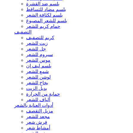
بلسم ضد القشرة
بلسم مضاد للتساقط
بلسم لكثافة الشعر
بلسم للشعر المصبوغ
حمام كريم للشعر
التصفيف
كريم للتصفيف
زيت للشعر
جل للشعر
سيروم للشعر
موس للشعر
بلسم ليف إن
شمع للشعر
لوشن للشعر
بخاخ للشعر
بديل الزيت
حماية من الحرارة
ألياف للشعر
أدوات العناية بالشعر
مزيل التقصف
مجعد للشعر
فرش شعر
أمشاط شعر