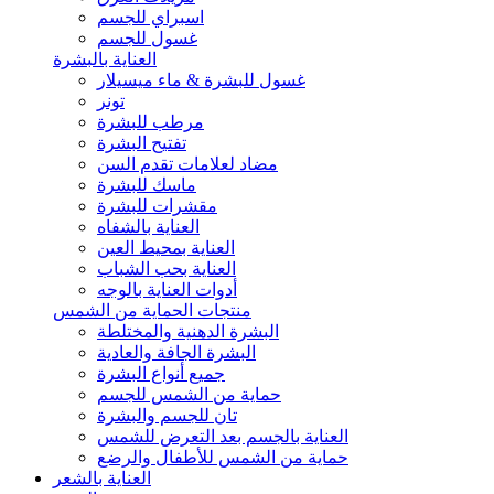
اسبراي للجسم
غسول للجسم
العناية بالبشرة
غسول للبشرة & ماء ميسيلار
تونر
مرطب للبشرة
تفتيح البشرة
مضاد لعلامات تقدم السن
ماسك للبشرة
مقشرات للبشرة
العناية بالشفاه
العناية بمحيط العين
العناية بحب الشباب
أدوات العناية بالوجه
منتجات الحماية من الشمس
البشرة الدهنية والمختلطة
البشرة الجافة والعادية
جميع أنواع البشرة
حماية من الشمس للجسم
تان للجسم والبشرة
العناية بالجسم بعد التعرض للشمس
حماية من الشمس للأطفال والرضع
العناية بالشعر