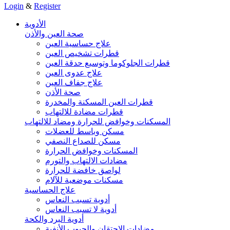
Login
&
Register
الأدوية
صحة العين والأذن
علاج حساسية العين
قطرات تشخيص العين
قطرات الجلوكوما وتوسيع حدقة العين
علاج عدوى العين
علاج جفاف العين
صحة الأذن
قطرات العين المسكنة والمخدرة
قطرات مضادة للالتهاب
المسكنات وخوافض للحرارة ومضاد للالتهاب
مسكن وباسط للعضلات
مسكن للصداع النصفي
المسكنات وخوافض الحرارة
مضادات الالتهاب والتورم
لواصق خافضة للحرارة
مسكنات موضعية للآلام
علاج الحساسية
أدوية تسبب النعاس
أدوية لا تسبب النعاس
أدوية البرد والكحة
مضادات الاحتقان والجيوب الأنفية