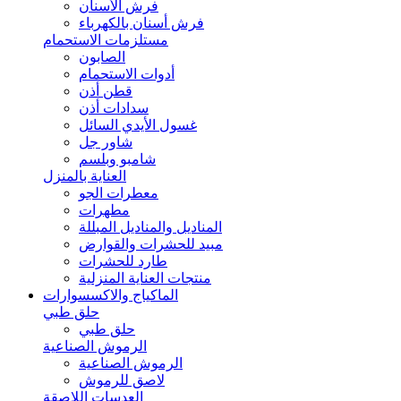
فرش الأسنان
فرش أسنان بالكهرباء
مستلزمات الاستحمام
الصابون
أدوات الاستحمام
قطن أذن
سدادات أذن
غسول الأيدي السائل
شاور جل
شامبو وبلسم
العناية بالمنزل
معطرات الجو
مطهرات
المناديل والمناديل المبللة
مبيد للحشرات والقوارض
طارد للحشرات
منتجات العناية المنزلية
الماكياج والاكسسوارات
حلق طبي
حلق طبي
الرموش الصناعية
الرموش الصناعية
لاصق للرموش
العدسات اللاصقة