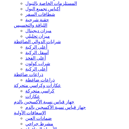
المستلزمات الخاصة بالتبول
أكياس تجميع البول
شطافات السفر
حقنة شرجية
اللياقة والتخسيس
ميزان ديجيتال
ميزان تحليلي
شرابات الدوالي الضاغطة
أعلى الركبة
أسفل الركبة
أعلى الفخذ
شراب كولون
أعلى الركبة
ذراعات ضاغطة
ذراعات ضاغطة
عكازات وكراسي متحركة
كراسي متحركة
عكازات
جهاز قياس نسبة الأكسجين بالدم
جهاز قياس نسبة الأكسجين بالدم
الإسعافات الأولية
ضمادات العين
مشرط جراحي