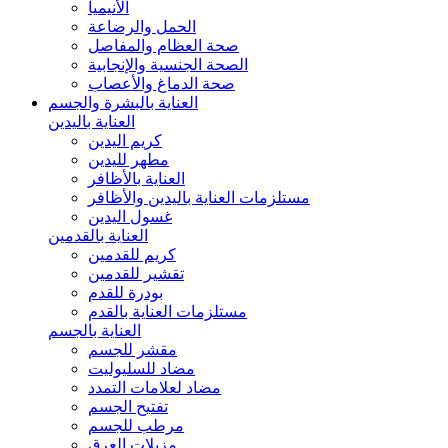
الأنيميا
الحمل والرضاعة
صحة العظام والمفاصل
الصحة الجنسية والإنجابية
صحة الدماغ والأعصاب
العناية بالبشرة والجسم
العناية باليدين
كريم اليدين
مطهر لليدين
العناية بالأظافر
مستلزمات العناية باليدين والأظافر
غسول اليدين
العناية بالقدمين
كريم للقدمين
تقشير للقدمين
بودرة للقدم
مستلزمات العناية بالقدم
العناية بالجسم
مقشر للجسم
مضاد للسليوليت
مضاد لعلامات التمدد
تفتيح الجسم
مرطب للجسم
مزيلات العرق