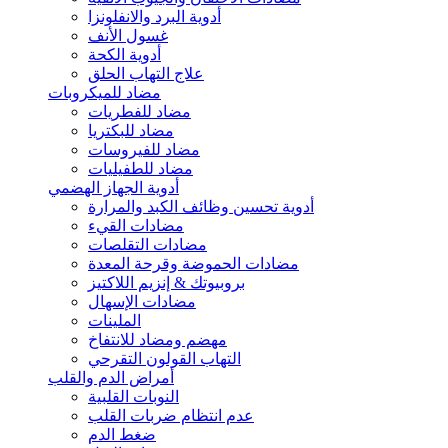
أدوية البرد والانفلونزا
غسول الأنف
أدوية الكحة
علاج التهاب الحلق
مضاد للميكروبات
مضاد للفطريات
مضاد للبكتريا
مضاد للفيروسات
مضاد للطفيليات
أدوية الجهاز الهضمي
أدوية تحسين وظائف الكبد والمرارة
مضادات القيء
مضادات التقلصات
مضادات الحموضة وقرحة المعدة
بروبيوتك & إنزيم اللاكتيز
مضادات الإسهال
الملينات
مهضم ومضاد للانتفاخ
التهاب القولون التقرحي
أمراض الدم والقلب
النوبات القلبية
عدم انتظام ضربات القلب
ضغط الدم