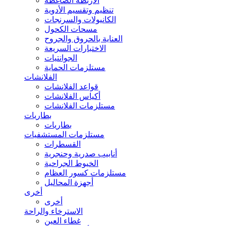
الأربطة الضاغطة
تنظيم وتقسيم الأدوية
الكانيولات والسرنجات
مسحات الكحول
العناية بالحروق والجروح
الاختبارات السريعة
الجوانتيات
مستلزمات الحماية
الفلانشات
قواعد الفلانشات
أكياس الفلانشات
مستلزمات الفلانشات
بطاريات
بطاريات
مستلزمات المستشفيات
القسطرات
أنابيب صدرية وحنجرية
الخيوط الجراحية
مستلزمات كسور العظام
أجهزة المحاليل
أخرى
أخرى
الاسترخاء والراحة
غطاء العين