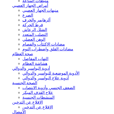
مثبطات المناعة
أمراض الجهاز العصبي
منبهات الجهاز العصبي
الصرع
ألزهايمر والخرف
فرط الحركة
الشلل الرعاش
التصلب المتعدد
الوهن العضلي
مضادات الاكتئاب والفصام
مضادات القلق واضطراب النوم
صحة العظام
التهاب المفاصل
هشاشة العظام
أدوية البواسير والدوالي
الأدوية الموضعية للبواسير والدوالي
أدوية علاج البواسير والدوالي
الصحة الجنسية
الضعف الجنسي وأدوية الانتصاب
علاج القذف المبكر
المنشطات الجنسية
الإقلاع عن التدخين
الإقلاع عن التدخين
الأمصال