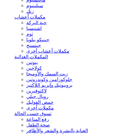
سيلينيوم
زنك
مكملات أعشاب
حبة البركة
اشنيسيا
ثوم
جينيكو بيلوبا
جينسنج
مكملات أعشاب أخرى
المكملات الغذائية
بيوتين
كولاجين
زيت السمك والأوميجا
جلوكوزامين وكوندروتين
بروبيوتيك وإنزيم اللاكتيز
لاكتوفيرين
رويال جيلي
حمض الفوليك
مكملات أخرى
تسوق حسب الحالة
رفع المناعة
صحة الطفل
العناية بالبشرة والشعر والأظافر