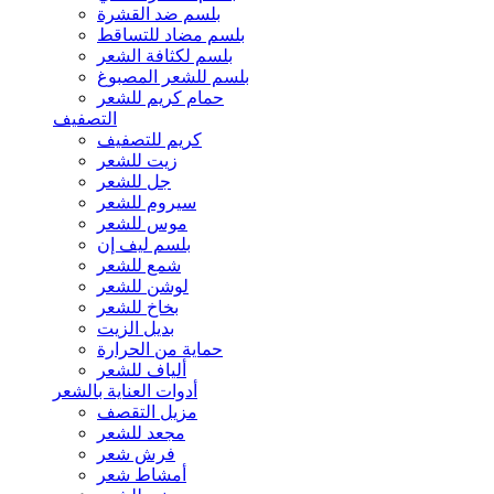
بلسم ضد القشرة
بلسم مضاد للتساقط
بلسم لكثافة الشعر
بلسم للشعر المصبوغ
حمام كريم للشعر
التصفيف
كريم للتصفيف
زيت للشعر
جل للشعر
سيروم للشعر
موس للشعر
بلسم ليف إن
شمع للشعر
لوشن للشعر
بخاخ للشعر
بديل الزيت
حماية من الحرارة
ألياف للشعر
أدوات العناية بالشعر
مزيل التقصف
مجعد للشعر
فرش شعر
أمشاط شعر