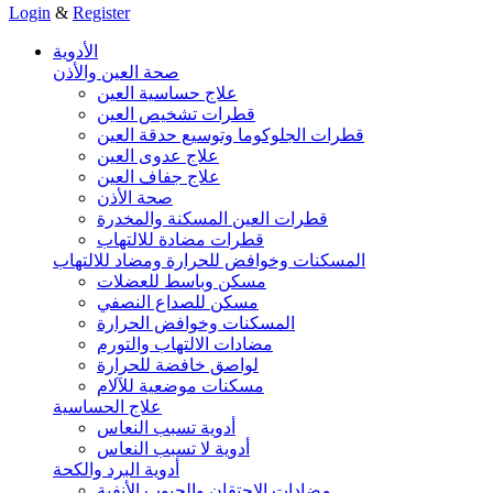
Login
&
Register
الأدوية
صحة العين والأذن
علاج حساسية العين
قطرات تشخيص العين
قطرات الجلوكوما وتوسيع حدقة العين
علاج عدوى العين
علاج جفاف العين
صحة الأذن
قطرات العين المسكنة والمخدرة
قطرات مضادة للالتهاب
المسكنات وخوافض للحرارة ومضاد للالتهاب
مسكن وباسط للعضلات
مسكن للصداع النصفي
المسكنات وخوافض الحرارة
مضادات الالتهاب والتورم
لواصق خافضة للحرارة
مسكنات موضعية للآلام
علاج الحساسية
أدوية تسبب النعاس
أدوية لا تسبب النعاس
أدوية البرد والكحة
مضادات الاحتقان والجيوب الأنفية