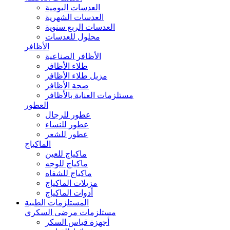
العدسات اليومية
العدسات الشهرية
العدسات الربع سنوية
محلول للعدسات
الأظافر
الأظافر الصناعية
طلاء الأظافر
مزيل طلاء الأظافر
صحة الأظافر
مستلزمات العناية بالأظافر
العطور
عطور للرجال
عطور للنساء
عطور للشعر
الماكياج
ماكياج للعين
ماكياج للوجه
ماكياج للشفاه
مزيلات الماكياج
أدوات الماكياج
المستلزمات الطبية
مستلزمات مرضى السكري
أجهزة قياس السكر