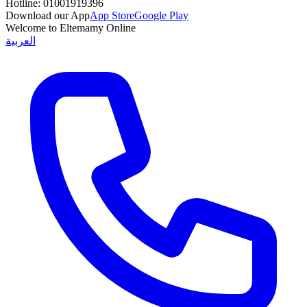
Hotline:
01001919396
Download our App
App Store
Google Play
Welcome to Eltemamy Online
العربية