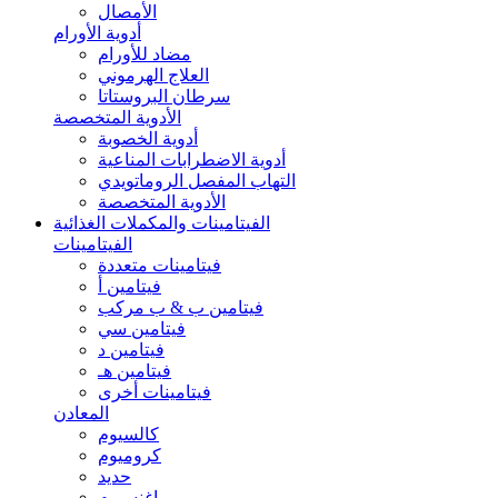
الأمصال
أدوية الأورام
مضاد للأورام
العلاج الهرموني
سرطان البروستاتا
الأدوية المتخصصة
أدوية الخصوبة
أدوية الاضطرابات المناعية
التهاب المفصل الروماتويدي
الأدوية المتخصصة
الفيتامينات والمكملات الغذائية
الفيتامينات
فيتامينات متعددة
فيتامين أ
فيتامين ب & ب مركب
فيتامين سي
فيتامين د
فيتامين هـ
فيتامينات أخرى
المعادن
كالسيوم
كروميوم
حديد
ماغنسيوم