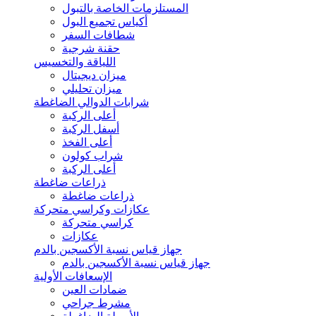
المستلزمات الخاصة بالتبول
أكياس تجميع البول
شطافات السفر
حقنة شرجية
اللياقة والتخسيس
ميزان ديجيتال
ميزان تحليلي
شرابات الدوالي الضاغطة
أعلى الركبة
أسفل الركبة
أعلى الفخذ
شراب كولون
أعلى الركبة
ذراعات ضاغطة
ذراعات ضاغطة
عكازات وكراسي متحركة
كراسي متحركة
عكازات
جهاز قياس نسبة الأكسجين بالدم
جهاز قياس نسبة الأكسجين بالدم
الإسعافات الأولية
ضمادات العين
مشرط جراحي