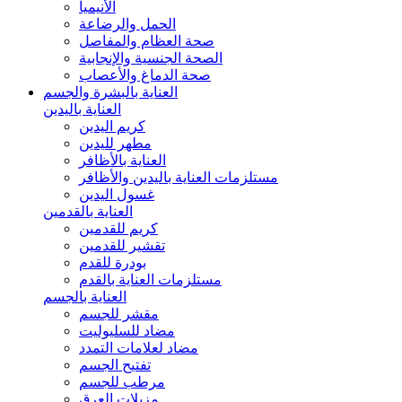
الأنيميا
الحمل والرضاعة
صحة العظام والمفاصل
الصحة الجنسية والإنجابية
صحة الدماغ والأعصاب
العناية بالبشرة والجسم
العناية باليدين
كريم اليدين
مطهر لليدين
العناية بالأظافر
مستلزمات العناية باليدين والأظافر
غسول اليدين
العناية بالقدمين
كريم للقدمين
تقشير للقدمين
بودرة للقدم
مستلزمات العناية بالقدم
العناية بالجسم
مقشر للجسم
مضاد للسليوليت
مضاد لعلامات التمدد
تفتيح الجسم
مرطب للجسم
مزيلات العرق