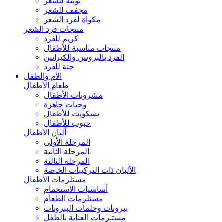
بونيه للشعر
مجفف للشعر
مكواة لفرد الشعر
منتجات فرد الشعر
كريم للفرد
منتجات مناسبة للأطفال
الفرد بالبروتين والكيراتين
حنة للفرد
الأم والطفل
طعام الأطفال
مشروبات الأطفال
وجبات جاهزة
بسكويت للأطفال
حبوب للأطفال
ألبان الأطفال
المرحلة الأولى
المرحلة الثانية
المرحلة الثالثة
الألبان ذات التركيبات الخاصة
مستلزمات الأطفال
أساسيات الاستحمام
مستلزمات الطعام
ببرونات وحلمات الببرونات
مستلزمات العناية بالطفل