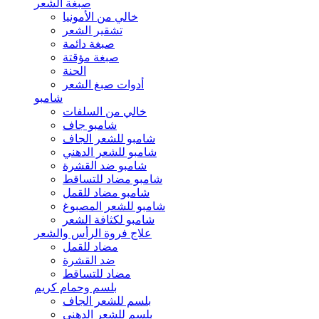
صبغة الشعر
خالي من الأمونيا
تشقير الشعر
صبغة دائمة
صبغة مؤقتة
الحنة
أدوات صبغ الشعر
شامبو
خالي من السلفات
شامبو جاف
شامبو للشعر الجاف
شامبو للشعر الدهني
شامبو ضد القشرة
شامبو مضاد للتساقط
شامبو مضاد للقمل
شامبو للشعر المصبوغ
شامبو لكثافة الشعر
علاج فروة الرأس والشعر
مضاد للقمل
ضد القشرة
مضاد للتساقط
بلسم وحمام كريم
بلسم للشعر الجاف
بلسم للشعر الدهني