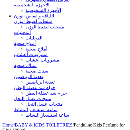
الأجهزة التشخيصية
الأجهزة التشخيصية
اللياقة و انقاص الوزن
منتجات لضبط الوزن
منتجات لضبط الوزن
المحليات
المحليات
أملاح صحية
أملاح صحية
مشروبات أعشاب
مشروبات أعشاب
سناك صحية
سناك صحية
تغذية الرياضيين
تغذية الرياضيين
حزام شد عضلة البطن
حزام شد عضلة البطن
منتجات عسل النحل
منتجات عسل النحل
ساعة استشعار النشاط
ساعة استشعار النشاط
Home
/
BABY & KIDS TOILETRIES
/
Penduline Kids Perfume for