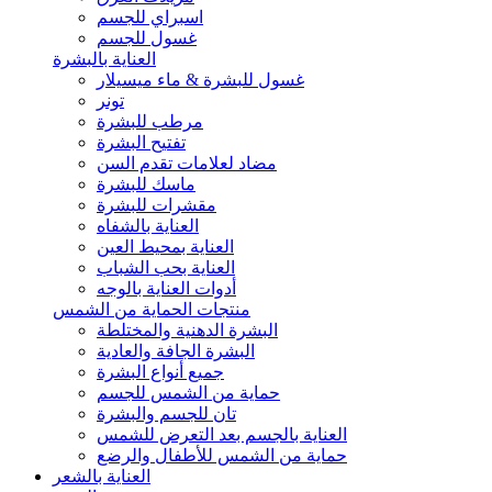
اسبراي للجسم
غسول للجسم
العناية بالبشرة
غسول للبشرة & ماء ميسيلار
تونر
مرطب للبشرة
تفتيح البشرة
مضاد لعلامات تقدم السن
ماسك للبشرة
مقشرات للبشرة
العناية بالشفاه
العناية بمحيط العين
العناية بحب الشباب
أدوات العناية بالوجه
منتجات الحماية من الشمس
البشرة الدهنية والمختلطة
البشرة الجافة والعادية
جميع أنواع البشرة
حماية من الشمس للجسم
تان للجسم والبشرة
العناية بالجسم بعد التعرض للشمس
حماية من الشمس للأطفال والرضع
العناية بالشعر