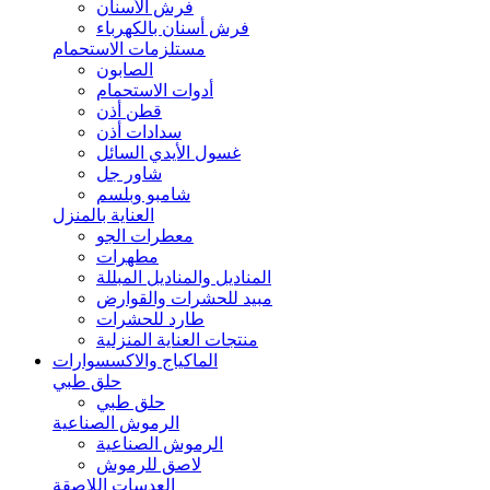
فرش الأسنان
فرش أسنان بالكهرباء
مستلزمات الاستحمام
الصابون
أدوات الاستحمام
قطن أذن
سدادات أذن
غسول الأيدي السائل
شاور جل
شامبو وبلسم
العناية بالمنزل
معطرات الجو
مطهرات
المناديل والمناديل المبللة
مبيد للحشرات والقوارض
طارد للحشرات
منتجات العناية المنزلية
الماكياج والاكسسوارات
حلق طبي
حلق طبي
الرموش الصناعية
الرموش الصناعية
لاصق للرموش
العدسات اللاصقة