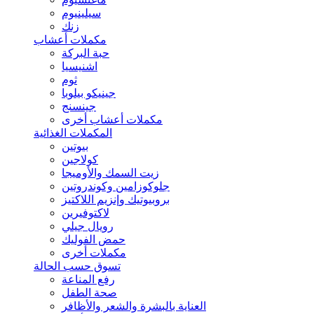
سيلينيوم
زنك
مكملات أعشاب
حبة البركة
اشنيسيا
ثوم
جينيكو بيلوبا
جينسنج
مكملات أعشاب أخرى
المكملات الغذائية
بيوتين
كولاجين
زيت السمك والأوميجا
جلوكوزامين وكوندروتين
بروبيوتيك وإنزيم اللاكتيز
لاكتوفيرين
رويال جيلي
حمض الفوليك
مكملات أخرى
تسوق حسب الحالة
رفع المناعة
صحة الطفل
العناية بالبشرة والشعر والأظافر