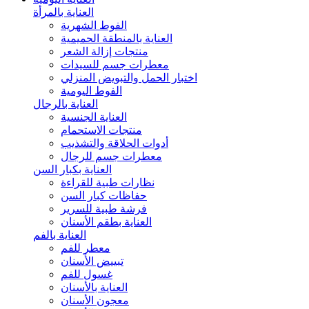
العناية بالمرأة
الفوط الشهرية
العناية بالمنطقة الحميمية
منتجات إزالة الشعر
معطرات جسم للسيدات
اختبار الحمل والتبويض المنزلي
الفوط اليومية
العناية بالرجال
العناية الجنسية
منتجات الاستحمام
أدوات الحلاقة والتشذيب
معطرات جسم للرجال
العناية بكبار السن
نظارات طبية للقراءة
حفاظات كبار السن
فرشة طبية للسرير
العناية بطقم الأسنان
العناية بالفم
معطر للفم
تبييض الأسنان
غسول للفم
العناية بالأسنان
معجون الأسنان