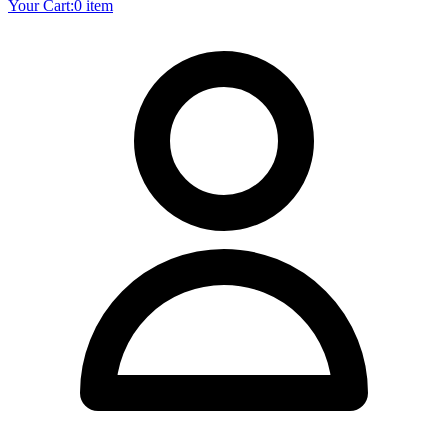
Your Cart:
0 item