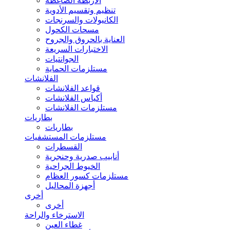
الأربطة الضاغطة
تنظيم وتقسيم الأدوية
الكانيولات والسرنجات
مسحات الكحول
العناية بالحروق والجروح
الاختبارات السريعة
الجوانتيات
مستلزمات الحماية
الفلانشات
قواعد الفلانشات
أكياس الفلانشات
مستلزمات الفلانشات
بطاريات
بطاريات
مستلزمات المستشفيات
القسطرات
أنابيب صدرية وحنجرية
الخيوط الجراحية
مستلزمات كسور العظام
أجهزة المحاليل
أخرى
أخرى
الاسترخاء والراحة
غطاء العين