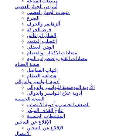
مثبطات المناعة
أمراض الجهاز العصبي
منبهات الجهاز العصبي
الصرع
ألزهايمر والخرف
فرط الحركة
الشلل الرعاش
التصلب المتعدد
الوهن العضلي
مضادات الاكتئاب والفصام
مضادات القلق واضطراب النوم
صحة العظام
التهاب المفاصل
هشاشة العظام
أدوية البواسير والدوالي
الأدوية الموضعية للبواسير والدوالي
أدوية علاج البواسير والدوالي
الصحة الجنسية
الضعف الجنسي وأدوية الانتصاب
علاج القذف المبكر
المنشطات الجنسية
الإقلاع عن التدخين
الإقلاع عن التدخين
الأمصال