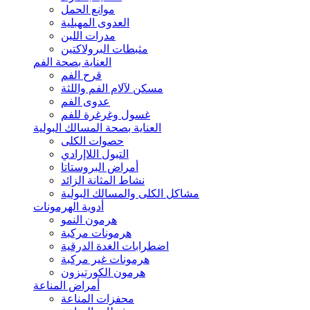
موانع الحمل
العدوى المهبلية
مدرات اللبن
مثبطات البرولاكتين
العناية بصحة الفم
قرح الفم
مسكن لآلام الفم واللثة
عدوى الفم
غسول وغرغرة للفم
العناية بصحة المسالك البولية
حصوات الكلى
التبول اللاإرادي
أمراض البروستاتا
نشاط المثانة الزائد
مشاكل الكلى والمسالك البولية
أدوية الهرمونات
هرمون النمو
هرمونات مركبة
اضطرابات الغدة الدرقية
هرمونات غير مركبة
هرمون الكورتيزون
أمراض المناعة
محفزات المناعة