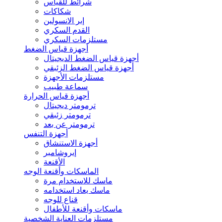
شرائط للقياس
شكاكات
إبر الانسولين
القدم السكري
مستلزمات السكري
أجهزة قياس الضغط
أجهزة قياس الضغط الديجيتال
أجهزة قياس الضغط الزئبقي
مستلزمات الأجهزة
سماعة طبيب
أجهزة قياس الحرارة
ترمومتر ديجيتال
ترمومتر زئبقي
ترمومتر عن بعد
أجهزة التنفس
أجهزة الاستنشاق
إيروشامبر
الأقنعة
الماسكات وأقنعة الوجه
ماسك للاستخدام مرة
ماسك يعاد استخدامه
قناع للوجه
ماسكات وأقنعة للأطفال
مستلزمات العناية الشخصية