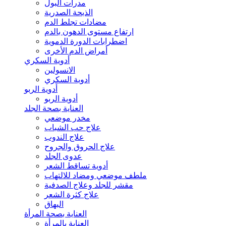
مدرات البول
الذبحة الصدرية
مضادات تجلط الدم
ارتفاع مستوى الدهون بالدم
اضطرابات الدورة الدموية
أمراض الدم الأخرى
أدوية السكري
الانسولين
أدوية السكري
أدوية الربو
أدوية الربو
العناية بصحة الجلد
مخدر موضعي
علاج حب الشباب
علاج الندوب
علاج الحروق والجروح
عدوى الجلد
أدوية تساقط الشعر
ملطف موضعي ومضاد للالتهاب
مقشر للجلد وعلاج الصدفية
علاج كثرة الشعر
البهاق
العناية بصحة المرأة
العناية بالمرأة