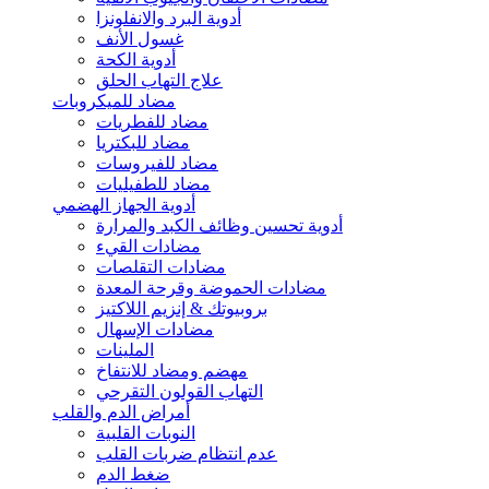
أدوية البرد والانفلونزا
غسول الأنف
أدوية الكحة
علاج التهاب الحلق
مضاد للميكروبات
مضاد للفطريات
مضاد للبكتريا
مضاد للفيروسات
مضاد للطفيليات
أدوية الجهاز الهضمي
أدوية تحسين وظائف الكبد والمرارة
مضادات القيء
مضادات التقلصات
مضادات الحموضة وقرحة المعدة
بروبيوتك & إنزيم اللاكتيز
مضادات الإسهال
الملينات
مهضم ومضاد للانتفاخ
التهاب القولون التقرحي
أمراض الدم والقلب
النوبات القلبية
عدم انتظام ضربات القلب
ضغط الدم