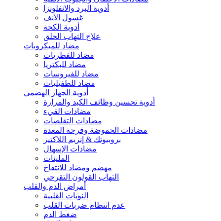
أدوية البرد والانفلونزا
غسول الأنف
أدوية الكحة
علاج التهاب الحلق
مضاد للميكروبات
مضاد للفطريات
مضاد للبكتريا
مضاد للفيروسات
مضاد للطفيليات
أدوية الجهاز الهضمي
أدوية تحسين وظائف الكبد والمرارة
مضادات القيء
مضادات التقلصات
مضادات الحموضة وقرحة المعدة
بروبيوتك & إنزيم اللاكتيز
مضادات الإسهال
الملينات
مهضم ومضاد للانتفاخ
التهاب القولون التقرحي
أمراض الدم والقلب
النوبات القلبية
عدم انتظام ضربات القلب
ضغط الدم