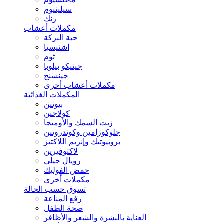
سيلينيوم
زنك
مكملات أعشاب
حبة البركة
اشنيسيا
ثوم
جينيكو بيلوبا
جينسنج
مكملات أعشاب أخرى
المكملات الغذائية
بيوتين
كولاجين
زيت السمك والأوميجا
جلوكوزامين وكوندروتين
بروبيوتيك وإنزيم اللاكتيز
لاكتوفيرين
رويال جيلي
حمض الفوليك
مكملات أخرى
تسوق حسب الحالة
رفع المناعة
صحة الطفل
العناية بالبشرة والشعر والأظافر