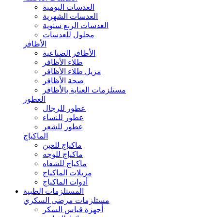
العدسات اليومية
العدسات الشهرية
العدسات الربع سنوية
محلول للعدسات
الأظافر
الأظافر الصناعية
طلاء الأظافر
مزيل طلاء الأظافر
صحة الأظافر
مستلزمات العناية بالأظافر
العطور
عطور للرجال
عطور للنساء
عطور للشعر
الماكياج
ماكياج للعين
ماكياج للوجه
ماكياج للشفاه
مزيلات الماكياج
أدوات الماكياج
المستلزمات الطبية
مستلزمات مرضى السكري
أجهزة قياس السكر