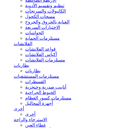
الأربطة الضاغطة
تنظيم وتقسيم الأدوية
الكانيولات والسرنجات
مسحات الكحول
العناية بالحروق والجروح
الاختبارات السريعة
الجوانتيات
مستلزمات الحماية
الفلانشات
قواعد الفلانشات
أكياس الفلانشات
مستلزمات الفلانشات
بطاريات
بطاريات
مستلزمات المستشفيات
القسطرات
أنابيب صدرية وحنجرية
الخيوط الجراحية
مستلزمات كسور العظام
أجهزة المحاليل
أخرى
أخرى
الاسترخاء والراحة
غطاء العين