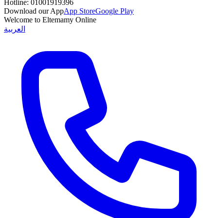
Hotline:
01001919396
Download our App
App Store
Google Play
Welcome to Eltemamy Online
العربية