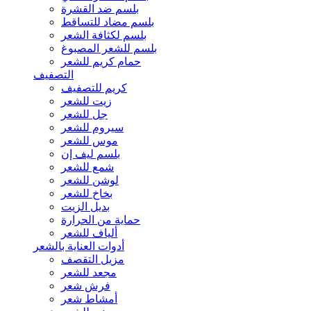
بلسم ضد القشرة
بلسم مضاد للتساقط
بلسم لكثافة الشعر
بلسم للشعر المصبوغ
حمام كريم للشعر
التصفيف
كريم للتصفيف
زيت للشعر
جل للشعر
سيروم للشعر
موس للشعر
بلسم ليف إن
شمع للشعر
لوشن للشعر
بخاخ للشعر
بديل الزيت
حماية من الحرارة
ألياف للشعر
أدوات العناية بالشعر
مزيل التقصف
مجعد للشعر
فرش شعر
أمشاط شعر