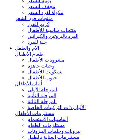
بونيه للشعر
مجفف للشعر
مكواة لفرد الشعر
منتجات فرد الشعر
كريم للفرد
منتجات مناسبة للأطفال
الفرد بالبروتين والكيراتين
حنة للفرد
الأم والطفل
طعام الأطفال
مشروبات الأطفال
وجبات جاهزة
بسكويت للأطفال
حبوب للأطفال
ألبان الأطفال
المرحلة الأولى
المرحلة الثانية
المرحلة الثالثة
الألبان ذات التركيبات الخاصة
مستلزمات الأطفال
أساسيات الاستحمام
مستلزمات الطعام
ببرونات وحلمات الببرونات
مستلزمات العناية بالطفل