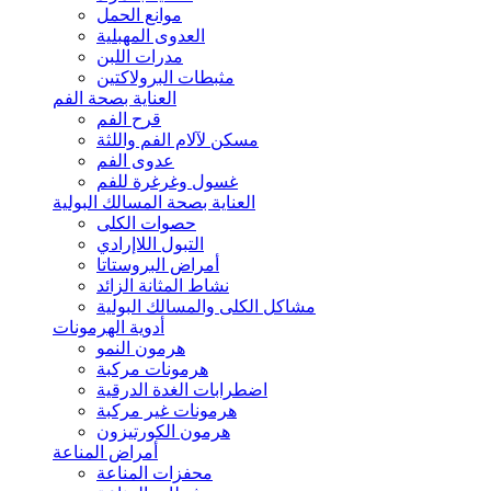
موانع الحمل
العدوى المهبلية
مدرات اللبن
مثبطات البرولاكتين
العناية بصحة الفم
قرح الفم
مسكن لآلام الفم واللثة
عدوى الفم
غسول وغرغرة للفم
العناية بصحة المسالك البولية
حصوات الكلى
التبول اللاإرادي
أمراض البروستاتا
نشاط المثانة الزائد
مشاكل الكلى والمسالك البولية
أدوية الهرمونات
هرمون النمو
هرمونات مركبة
اضطرابات الغدة الدرقية
هرمونات غير مركبة
هرمون الكورتيزون
أمراض المناعة
محفزات المناعة