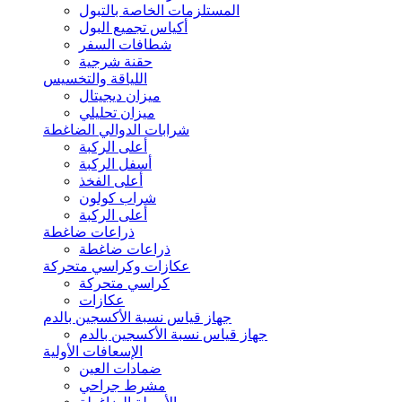
المستلزمات الخاصة بالتبول
أكياس تجميع البول
شطافات السفر
حقنة شرجية
اللياقة والتخسيس
ميزان ديجيتال
ميزان تحليلي
شرابات الدوالي الضاغطة
أعلى الركبة
أسفل الركبة
أعلى الفخذ
شراب كولون
أعلى الركبة
ذراعات ضاغطة
ذراعات ضاغطة
عكازات وكراسي متحركة
كراسي متحركة
عكازات
جهاز قياس نسبة الأكسجين بالدم
جهاز قياس نسبة الأكسجين بالدم
الإسعافات الأولية
ضمادات العين
مشرط جراحي