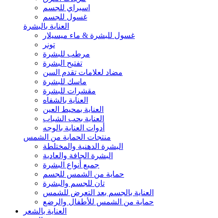
اسبراي للجسم
غسول للجسم
العناية بالبشرة
غسول للبشرة & ماء ميسيلار
تونر
مرطب للبشرة
تفتيح البشرة
مضاد لعلامات تقدم السن
ماسك للبشرة
مقشرات للبشرة
العناية بالشفاه
العناية بمحيط العين
العناية بحب الشباب
أدوات العناية بالوجه
منتجات الحماية من الشمس
البشرة الدهنية والمختلطة
البشرة الجافة والعادية
جميع أنواع البشرة
حماية من الشمس للجسم
تان للجسم والبشرة
العناية بالجسم بعد التعرض للشمس
حماية من الشمس للأطفال والرضع
العناية بالشعر