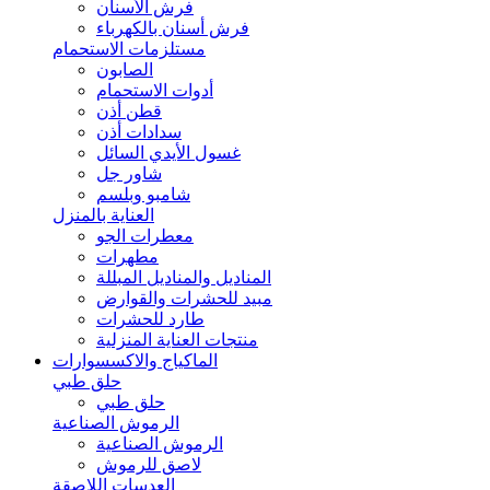
فرش الأسنان
فرش أسنان بالكهرباء
مستلزمات الاستحمام
الصابون
أدوات الاستحمام
قطن أذن
سدادات أذن
غسول الأيدي السائل
شاور جل
شامبو وبلسم
العناية بالمنزل
معطرات الجو
مطهرات
المناديل والمناديل المبللة
مبيد للحشرات والقوارض
طارد للحشرات
منتجات العناية المنزلية
الماكياج والاكسسوارات
حلق طبي
حلق طبي
الرموش الصناعية
الرموش الصناعية
لاصق للرموش
العدسات اللاصقة