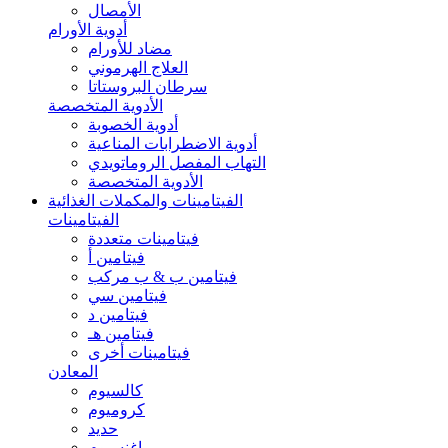
الأمصال
أدوية الأورام
مضاد للأورام
العلاج الهرموني
سرطان البروستاتا
الأدوية المتخصصة
أدوية الخصوبة
أدوية الاضطرابات المناعية
التهاب المفصل الروماتويدي
الأدوية المتخصصة
الفيتامينات والمكملات الغذائية
الفيتامينات
فيتامينات متعددة
فيتامين أ
فيتامين ب & ب مركب
فيتامين سي
فيتامين د
فيتامين هـ
فيتامينات أخرى
المعادن
كالسيوم
كروميوم
حديد
ماغنسيوم