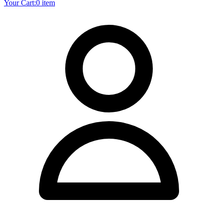
Your Cart:
0 item