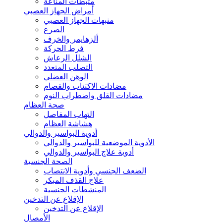
مثبطات المناعة
أمراض الجهاز العصبي
منبهات الجهاز العصبي
الصرع
ألزهايمر والخرف
فرط الحركة
الشلل الرعاش
التصلب المتعدد
الوهن العضلي
مضادات الاكتئاب والفصام
مضادات القلق واضطراب النوم
صحة العظام
التهاب المفاصل
هشاشة العظام
أدوية البواسير والدوالي
الأدوية الموضعية للبواسير والدوالي
أدوية علاج البواسير والدوالي
الصحة الجنسية
الضعف الجنسي وأدوية الانتصاب
علاج القذف المبكر
المنشطات الجنسية
الإقلاع عن التدخين
الإقلاع عن التدخين
الأمصال