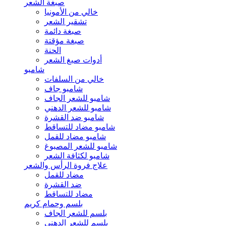
صبغة الشعر
خالي من الأمونيا
تشقير الشعر
صبغة دائمة
صبغة مؤقتة
الحنة
أدوات صبغ الشعر
شامبو
خالي من السلفات
شامبو جاف
شامبو للشعر الجاف
شامبو للشعر الدهني
شامبو ضد القشرة
شامبو مضاد للتساقط
شامبو مضاد للقمل
شامبو للشعر المصبوغ
شامبو لكثافة الشعر
علاج فروة الرأس والشعر
مضاد للقمل
ضد القشرة
مضاد للتساقط
بلسم وحمام كريم
بلسم للشعر الجاف
بلسم للشعر الدهني