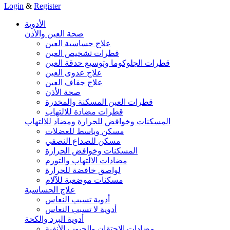
Login
&
Register
الأدوية
صحة العين والأذن
علاج حساسية العين
قطرات تشخيص العين
قطرات الجلوكوما وتوسيع حدقة العين
علاج عدوى العين
علاج جفاف العين
صحة الأذن
قطرات العين المسكنة والمخدرة
قطرات مضادة للالتهاب
المسكنات وخوافض للحرارة ومضاد للالتهاب
مسكن وباسط للعضلات
مسكن للصداع النصفي
المسكنات وخوافض الحرارة
مضادات الالتهاب والتورم
لواصق خافضة للحرارة
مسكنات موضعية للآلام
علاج الحساسية
أدوية تسبب النعاس
أدوية لا تسبب النعاس
أدوية البرد والكحة
مضادات الاحتقان والجيوب الأنفية