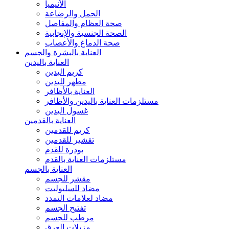
الأنيميا
الحمل والرضاعة
صحة العظام والمفاصل
الصحة الجنسية والإنجابية
صحة الدماغ والأعصاب
العناية بالبشرة والجسم
العناية باليدين
كريم اليدين
مطهر لليدين
العناية بالأظافر
مستلزمات العناية باليدين والأظافر
غسول اليدين
العناية بالقدمين
كريم للقدمين
تقشير للقدمين
بودرة للقدم
مستلزمات العناية بالقدم
العناية بالجسم
مقشر للجسم
مضاد للسليوليت
مضاد لعلامات التمدد
تفتيح الجسم
مرطب للجسم
مزيلات العرق