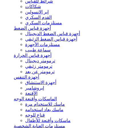
شرائط للقياس
شكاكات
إبر الانسولين
القدم السكري
مستلزمات السكري
أجهزة قياس الضغط
أجهزة قياس الضغط الديجيتال
أجهزة قياس الضغط الزئبقي
مستلزمات الأجهزة
سماعة طبيب
أجهزة قياس الحرارة
ترمومتر ديجيتال
ترمومتر زئبقي
ترمومتر عن بعد
أجهزة التنفس
أجهزة الاستنشاق
إيروشامبر
الأقنعة
الماسكات وأقنعة الوجه
ماسك للاستخدام مرة
ماسك يعاد استخدامه
قناع للوجه
ماسكات وأقنعة للأطفال
مستلزمات العناية الشخصية