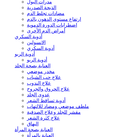
مدرات البول
الذبحة الصدرية
مضادات تجلط الدم
ارتفاع مستوى الدهون بالدم
اضطرابات الدورة الدموية
أمراض الدم الأخرى
أدوية السكري
الانسولين
أدوية السكري
أدوية الربو
أدوية الربو
العناية بصحة الجلد
مخدر موضعي
علاج حب الشباب
علاج الندوب
علاج الحروق والجروح
عدوى الجلد
أدوية تساقط الشعر
ملطف موضعي ومضاد للالتهاب
مقشر للجلد وعلاج الصدفية
علاج كثرة الشعر
البهاق
العناية بصحة المرأة
العناية بالمرأة