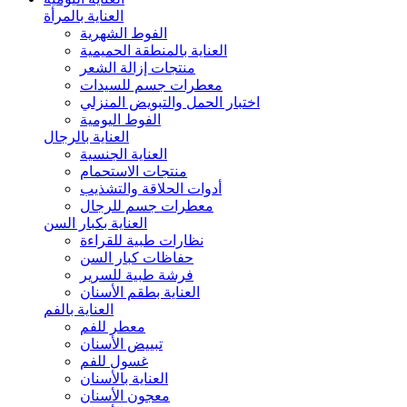
العناية بالمرأة
الفوط الشهرية
العناية بالمنطقة الحميمية
منتجات إزالة الشعر
معطرات جسم للسيدات
اختبار الحمل والتبويض المنزلي
الفوط اليومية
العناية بالرجال
العناية الجنسية
منتجات الاستحمام
أدوات الحلاقة والتشذيب
معطرات جسم للرجال
العناية بكبار السن
نظارات طبية للقراءة
حفاظات كبار السن
فرشة طبية للسرير
العناية بطقم الأسنان
العناية بالفم
معطر للفم
تبييض الأسنان
غسول للفم
العناية بالأسنان
معجون الأسنان