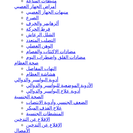
مثبطات المناعة
أمراض الجهاز العصبي
منبهات الجهاز العصبي
الصرع
ألزهايمر والخرف
فرط الحركة
الشلل الرعاش
التصلب المتعدد
الوهن العضلي
مضادات الاكتئاب والفصام
مضادات القلق واضطراب النوم
صحة العظام
التهاب المفاصل
هشاشة العظام
أدوية البواسير والدوالي
الأدوية الموضعية للبواسير والدوالي
أدوية علاج البواسير والدوالي
الصحة الجنسية
الضعف الجنسي وأدوية الانتصاب
علاج القذف المبكر
المنشطات الجنسية
الإقلاع عن التدخين
الإقلاع عن التدخين
الأمصال