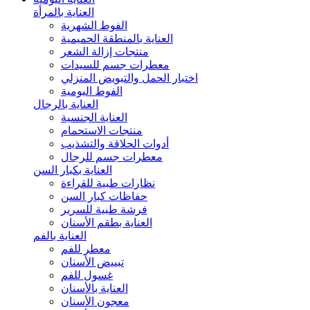
العناية بالمرأة
الفوط الشهرية
العناية بالمنطقة الحميمية
منتجات إزالة الشعر
معطرات جسم للسيدات
اختبار الحمل والتبويض المنزلي
الفوط اليومية
العناية بالرجال
العناية الجنسية
منتجات الاستحمام
أدوات الحلاقة والتشذيب
معطرات جسم للرجال
العناية بكبار السن
نظارات طبية للقراءة
حفاظات كبار السن
فرشة طبية للسرير
العناية بطقم الأسنان
العناية بالفم
معطر للفم
تبييض الأسنان
غسول للفم
العناية بالأسنان
معجون الأسنان