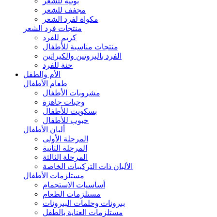
بونيه للشعر
مجفف للشعر
مكواة لفرد الشعر
منتجات فرد الشعر
كريم للفرد
منتجات مناسبة للأطفال
الفرد بالبروتين والكيراتين
حنة للفرد
الأم والطفل
طعام الأطفال
مشروبات الأطفال
وجبات جاهزة
بسكويت للأطفال
حبوب للأطفال
ألبان الأطفال
المرحلة الأولى
المرحلة الثانية
المرحلة الثالثة
الألبان ذات التركيبات الخاصة
مستلزمات الأطفال
أساسيات الاستحمام
مستلزمات الطعام
ببرونات وحلمات الببرونات
مستلزمات العناية بالطفل