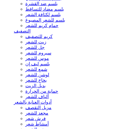
بلسم ضد القشرة
بلسم مضاد للتساقط
بلسم لكثافة الشعر
بلسم للشعر المصبوغ
حمام كريم للشعر
التصفيف
كريم للتصفيف
زيت للشعر
جل للشعر
سيروم للشعر
موس للشعر
بلسم ليف إن
شمع للشعر
لوشن للشعر
بخاخ للشعر
بديل الزيت
حماية من الحرارة
ألياف للشعر
أدوات العناية بالشعر
مزيل التقصف
مجعد للشعر
فرش شعر
أمشاط شعر