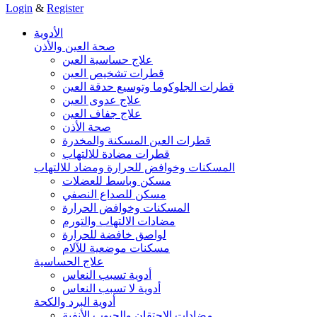
Login
&
Register
الأدوية
صحة العين والأذن
علاج حساسية العين
قطرات تشخيص العين
قطرات الجلوكوما وتوسيع حدقة العين
علاج عدوى العين
علاج جفاف العين
صحة الأذن
قطرات العين المسكنة والمخدرة
قطرات مضادة للالتهاب
المسكنات وخوافض للحرارة ومضاد للالتهاب
مسكن وباسط للعضلات
مسكن للصداع النصفي
المسكنات وخوافض الحرارة
مضادات الالتهاب والتورم
لواصق خافضة للحرارة
مسكنات موضعية للآلام
علاج الحساسية
أدوية تسبب النعاس
أدوية لا تسبب النعاس
أدوية البرد والكحة
مضادات الاحتقان والجيوب الأنفية