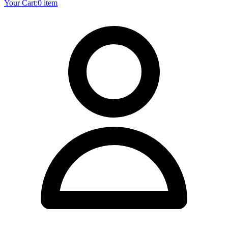
Your Cart:
0 item