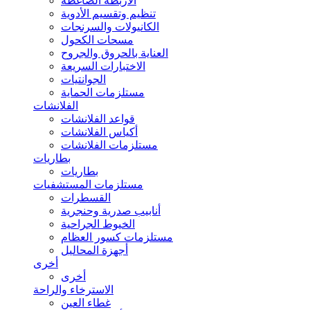
الأربطة الضاغطة
تنظيم وتقسيم الأدوية
الكانيولات والسرنجات
مسحات الكحول
العناية بالحروق والجروح
الاختبارات السريعة
الجوانتيات
مستلزمات الحماية
الفلانشات
قواعد الفلانشات
أكياس الفلانشات
مستلزمات الفلانشات
بطاريات
بطاريات
مستلزمات المستشفيات
القسطرات
أنابيب صدرية وحنجرية
الخيوط الجراحية
مستلزمات كسور العظام
أجهزة المحاليل
أخرى
أخرى
الاسترخاء والراحة
غطاء العين