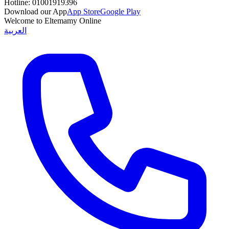
Hotline:
01001919396
Download our App
App Store
Google Play
Welcome to Eltemamy Online
العربية