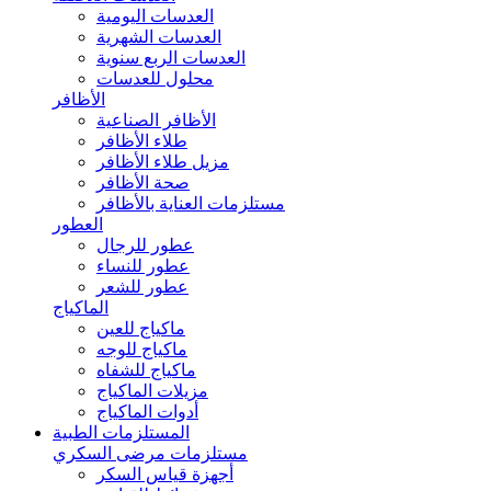
العدسات اليومية
العدسات الشهرية
العدسات الربع سنوية
محلول للعدسات
الأظافر
الأظافر الصناعية
طلاء الأظافر
مزيل طلاء الأظافر
صحة الأظافر
مستلزمات العناية بالأظافر
العطور
عطور للرجال
عطور للنساء
عطور للشعر
الماكياج
ماكياج للعين
ماكياج للوجه
ماكياج للشفاه
مزيلات الماكياج
أدوات الماكياج
المستلزمات الطبية
مستلزمات مرضى السكري
أجهزة قياس السكر