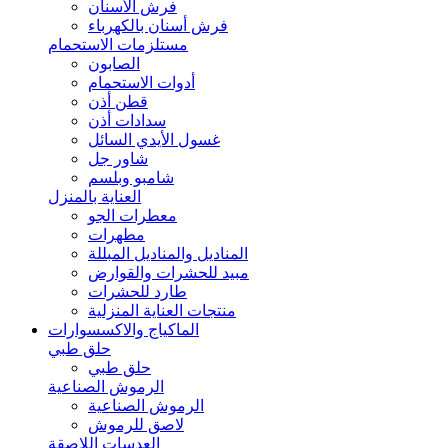
فرش الأسنان
فرش أسنان بالكهرباء
مستلزمات الاستحمام
الصابون
أدوات الاستحمام
قطن أذن
سدادات أذن
غسول الأيدي السائل
شاور جل
شامبو وبلسم
العناية بالمنزل
معطرات الجو
مطهرات
المناديل والمناديل المبللة
مبيد للحشرات والقوارض
طارد للحشرات
منتجات العناية المنزلية
الماكياج والاكسسوارات
حلق طبي
حلق طبي
الرموش الصناعية
الرموش الصناعية
لاصق للرموش
العدسات اللاصقة