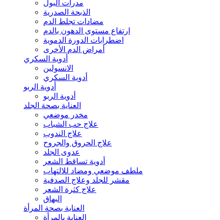
مدرات البول
الذبحة الصدرية
مضادات تجلط الدم
ارتفاع مستوى الدهون بالدم
اضطرابات الدورة الدموية
أمراض الدم الأخرى
أدوية السكري
الانسولين
أدوية السكري
أدوية الربو
أدوية الربو
العناية بصحة الجلد
مخدر موضعي
علاج حب الشباب
علاج الندوب
علاج الحروق والجروح
عدوى الجلد
أدوية تساقط الشعر
ملطف موضعي ومضاد للالتهاب
مقشر للجلد وعلاج الصدفية
علاج كثرة الشعر
البهاق
العناية بصحة المرأة
العناية بالمرأة