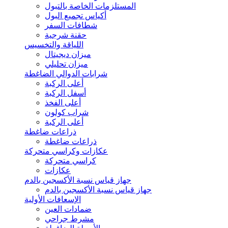
المستلزمات الخاصة بالتبول
أكياس تجميع البول
شطافات السفر
حقنة شرجية
اللياقة والتخسيس
ميزان ديجيتال
ميزان تحليلي
شرابات الدوالي الضاغطة
أعلى الركبة
أسفل الركبة
أعلى الفخذ
شراب كولون
أعلى الركبة
ذراعات ضاغطة
ذراعات ضاغطة
عكازات وكراسي متحركة
كراسي متحركة
عكازات
جهاز قياس نسبة الأكسجين بالدم
جهاز قياس نسبة الأكسجين بالدم
الإسعافات الأولية
ضمادات العين
مشرط جراحي