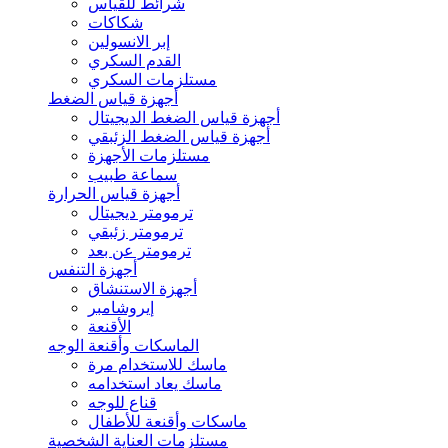
شرائط للقياس
شكاكات
إبر الانسولين
القدم السكري
مستلزمات السكري
أجهزة قياس الضغط
أجهزة قياس الضغط الديجيتال
أجهزة قياس الضغط الزئبقي
مستلزمات الأجهزة
سماعة طبيب
أجهزة قياس الحرارة
ترمومتر ديجيتال
ترمومتر زئبقي
ترمومتر عن بعد
أجهزة التنفس
أجهزة الاستنشاق
إيروشامبر
الأقنعة
الماسكات وأقنعة الوجه
ماسك للاستخدام مرة
ماسك يعاد استخدامه
قناع للوجه
ماسكات وأقنعة للأطفال
مستلزمات العناية الشخصية