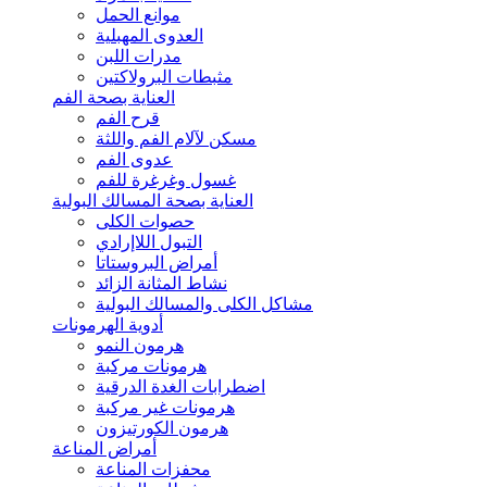
موانع الحمل
العدوى المهبلية
مدرات اللبن
مثبطات البرولاكتين
العناية بصحة الفم
قرح الفم
مسكن لآلام الفم واللثة
عدوى الفم
غسول وغرغرة للفم
العناية بصحة المسالك البولية
حصوات الكلى
التبول اللاإرادي
أمراض البروستاتا
نشاط المثانة الزائد
مشاكل الكلى والمسالك البولية
أدوية الهرمونات
هرمون النمو
هرمونات مركبة
اضطرابات الغدة الدرقية
هرمونات غير مركبة
هرمون الكورتيزون
أمراض المناعة
محفزات المناعة