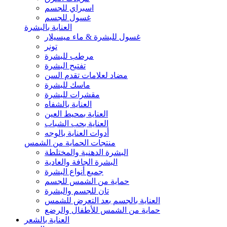
اسبراي للجسم
غسول للجسم
العناية بالبشرة
غسول للبشرة & ماء ميسيلار
تونر
مرطب للبشرة
تفتيح البشرة
مضاد لعلامات تقدم السن
ماسك للبشرة
مقشرات للبشرة
العناية بالشفاه
العناية بمحيط العين
العناية بحب الشباب
أدوات العناية بالوجه
منتجات الحماية من الشمس
البشرة الدهنية والمختلطة
البشرة الجافة والعادية
جميع أنواع البشرة
حماية من الشمس للجسم
تان للجسم والبشرة
العناية بالجسم بعد التعرض للشمس
حماية من الشمس للأطفال والرضع
العناية بالشعر