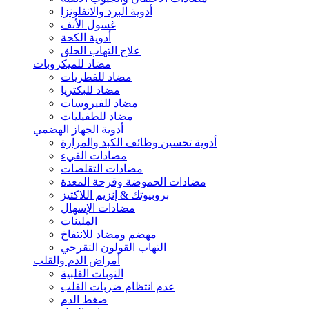
أدوية البرد والانفلونزا
غسول الأنف
أدوية الكحة
علاج التهاب الحلق
مضاد للميكروبات
مضاد للفطريات
مضاد للبكتريا
مضاد للفيروسات
مضاد للطفيليات
أدوية الجهاز الهضمي
أدوية تحسين وظائف الكبد والمرارة
مضادات القيء
مضادات التقلصات
مضادات الحموضة وقرحة المعدة
بروبيوتك & إنزيم اللاكتيز
مضادات الإسهال
الملينات
مهضم ومضاد للانتفاخ
التهاب القولون التقرحي
أمراض الدم والقلب
النوبات القلبية
عدم انتظام ضربات القلب
ضغط الدم