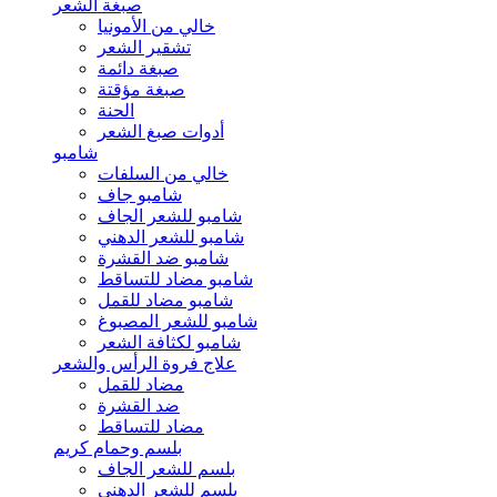
صبغة الشعر
خالي من الأمونيا
تشقير الشعر
صبغة دائمة
صبغة مؤقتة
الحنة
أدوات صبغ الشعر
شامبو
خالي من السلفات
شامبو جاف
شامبو للشعر الجاف
شامبو للشعر الدهني
شامبو ضد القشرة
شامبو مضاد للتساقط
شامبو مضاد للقمل
شامبو للشعر المصبوغ
شامبو لكثافة الشعر
علاج فروة الرأس والشعر
مضاد للقمل
ضد القشرة
مضاد للتساقط
بلسم وحمام كريم
بلسم للشعر الجاف
بلسم للشعر الدهني