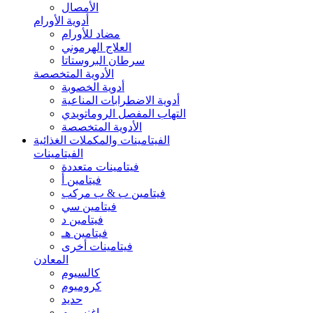
الأمصال
أدوية الأورام
مضاد للأورام
العلاج الهرموني
سرطان البروستاتا
الأدوية المتخصصة
أدوية الخصوبة
أدوية الاضطرابات المناعية
التهاب المفصل الروماتويدي
الأدوية المتخصصة
الفيتامينات والمكملات الغذائية
الفيتامينات
فيتامينات متعددة
فيتامين أ
فيتامين ب & ب مركب
فيتامين سي
فيتامين د
فيتامين هـ
فيتامينات أخرى
المعادن
كالسيوم
كروميوم
حديد
ماغنسيوم