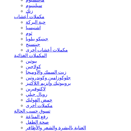
سيلينيوم
زنك
مكملات أعشاب
حبة البركة
اشنيسيا
ثوم
جينيكو بيلوبا
جينسنج
مكملات أعشاب أخرى
المكملات الغذائية
بيوتين
كولاجين
زيت السمك والأوميجا
جلوكوزامين وكوندروتين
بروبيوتيك وإنزيم اللاكتيز
لاكتوفيرين
رويال جيلي
حمض الفوليك
مكملات أخرى
تسوق حسب الحالة
رفع المناعة
صحة الطفل
العناية بالبشرة والشعر والأظافر