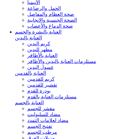
الأنيميا
الحمل والرضاعة
صحة العظام والمفاصل
الصحة الجنسية والإنجابية
صحة الدماغ والأعصاب
العناية بالبشرة والجسم
العناية باليدين
كريم اليدين
مطهر لليدين
العناية بالأظافر
مستلزمات العناية باليدين والأظافر
غسول اليدين
العناية بالقدمين
كريم للقدمين
تقشير للقدمين
بودرة للقدم
مستلزمات العناية بالقدم
العناية بالجسم
مقشر للجسم
مضاد للسليوليت
مضاد لعلامات التمدد
تفتيح الجسم
مرطب للجسم
مزيلات العرق