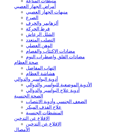
مثبطات المناعة
أمراض الجهاز العصبي
منبهات الجهاز العصبي
الصرع
ألزهايمر والخرف
فرط الحركة
الشلل الرعاش
التصلب المتعدد
الوهن العضلي
مضادات الاكتئاب والفصام
مضادات القلق واضطراب النوم
صحة العظام
التهاب المفاصل
هشاشة العظام
أدوية البواسير والدوالي
الأدوية الموضعية للبواسير والدوالي
أدوية علاج البواسير والدوالي
الصحة الجنسية
الضعف الجنسي وأدوية الانتصاب
علاج القذف المبكر
المنشطات الجنسية
الإقلاع عن التدخين
الإقلاع عن التدخين
الأمصال