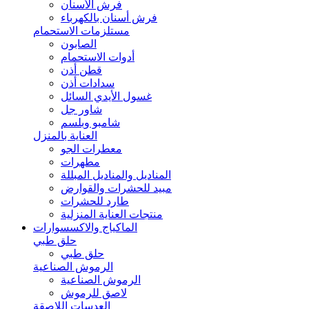
فرش الأسنان
فرش أسنان بالكهرباء
مستلزمات الاستحمام
الصابون
أدوات الاستحمام
قطن أذن
سدادات أذن
غسول الأيدي السائل
شاور جل
شامبو وبلسم
العناية بالمنزل
معطرات الجو
مطهرات
المناديل والمناديل المبللة
مبيد للحشرات والقوارض
طارد للحشرات
منتجات العناية المنزلية
الماكياج والاكسسوارات
حلق طبي
حلق طبي
الرموش الصناعية
الرموش الصناعية
لاصق للرموش
العدسات اللاصقة