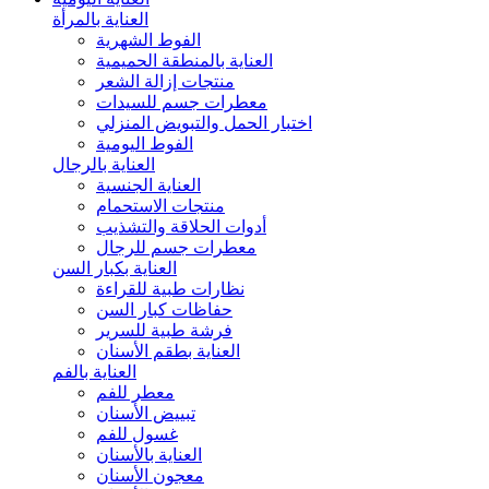
العناية بالمرأة
الفوط الشهرية
العناية بالمنطقة الحميمية
منتجات إزالة الشعر
معطرات جسم للسيدات
اختبار الحمل والتبويض المنزلي
الفوط اليومية
العناية بالرجال
العناية الجنسية
منتجات الاستحمام
أدوات الحلاقة والتشذيب
معطرات جسم للرجال
العناية بكبار السن
نظارات طبية للقراءة
حفاظات كبار السن
فرشة طبية للسرير
العناية بطقم الأسنان
العناية بالفم
معطر للفم
تبييض الأسنان
غسول للفم
العناية بالأسنان
معجون الأسنان