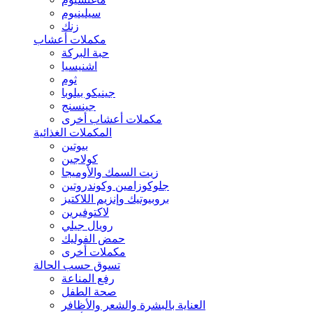
سيلينيوم
زنك
مكملات أعشاب
حبة البركة
اشنيسيا
ثوم
جينيكو بيلوبا
جينسنج
مكملات أعشاب أخرى
المكملات الغذائية
بيوتين
كولاجين
زيت السمك والأوميجا
جلوكوزامين وكوندروتين
بروبيوتيك وإنزيم اللاكتيز
لاكتوفيرين
رويال جيلي
حمض الفوليك
مكملات أخرى
تسوق حسب الحالة
رفع المناعة
صحة الطفل
العناية بالبشرة والشعر والأظافر