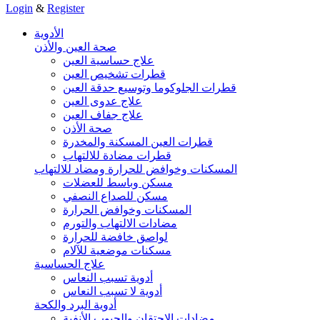
Login
&
Register
الأدوية
صحة العين والأذن
علاج حساسية العين
قطرات تشخيص العين
قطرات الجلوكوما وتوسيع حدقة العين
علاج عدوى العين
علاج جفاف العين
صحة الأذن
قطرات العين المسكنة والمخدرة
قطرات مضادة للالتهاب
المسكنات وخوافض للحرارة ومضاد للالتهاب
مسكن وباسط للعضلات
مسكن للصداع النصفي
المسكنات وخوافض الحرارة
مضادات الالتهاب والتورم
لواصق خافضة للحرارة
مسكنات موضعية للآلام
علاج الحساسية
أدوية تسبب النعاس
أدوية لا تسبب النعاس
أدوية البرد والكحة
مضادات الاحتقان والجيوب الأنفية