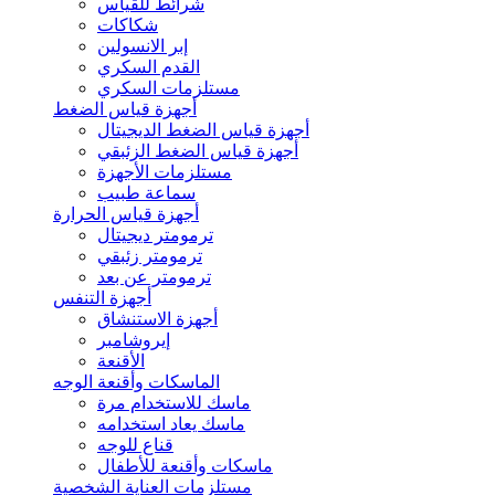
شرائط للقياس
شكاكات
إبر الانسولين
القدم السكري
مستلزمات السكري
أجهزة قياس الضغط
أجهزة قياس الضغط الديجيتال
أجهزة قياس الضغط الزئبقي
مستلزمات الأجهزة
سماعة طبيب
أجهزة قياس الحرارة
ترمومتر ديجيتال
ترمومتر زئبقي
ترمومتر عن بعد
أجهزة التنفس
أجهزة الاستنشاق
إيروشامبر
الأقنعة
الماسكات وأقنعة الوجه
ماسك للاستخدام مرة
ماسك يعاد استخدامه
قناع للوجه
ماسكات وأقنعة للأطفال
مستلزمات العناية الشخصية