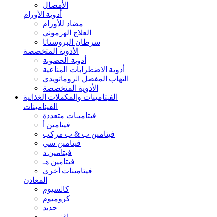
الأمصال
أدوية الأورام
مضاد للأورام
العلاج الهرموني
سرطان البروستاتا
الأدوية المتخصصة
أدوية الخصوبة
أدوية الاضطرابات المناعية
التهاب المفصل الروماتويدي
الأدوية المتخصصة
الفيتامينات والمكملات الغذائية
الفيتامينات
فيتامينات متعددة
فيتامين أ
فيتامين ب & ب مركب
فيتامين سي
فيتامين د
فيتامين هـ
فيتامينات أخرى
المعادن
كالسيوم
كروميوم
حديد
ماغنسيوم