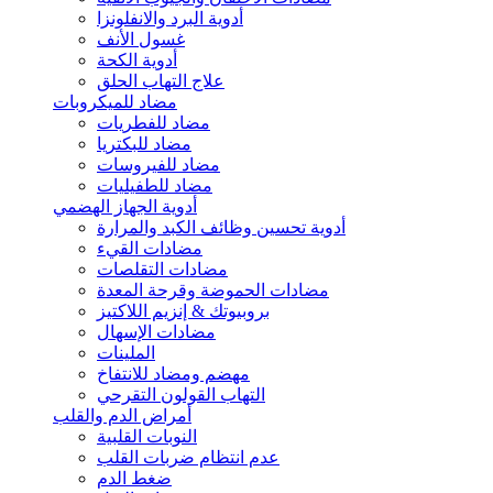
أدوية البرد والانفلونزا
غسول الأنف
أدوية الكحة
علاج التهاب الحلق
مضاد للميكروبات
مضاد للفطريات
مضاد للبكتريا
مضاد للفيروسات
مضاد للطفيليات
أدوية الجهاز الهضمي
أدوية تحسين وظائف الكبد والمرارة
مضادات القيء
مضادات التقلصات
مضادات الحموضة وقرحة المعدة
بروبيوتك & إنزيم اللاكتيز
مضادات الإسهال
الملينات
مهضم ومضاد للانتفاخ
التهاب القولون التقرحي
أمراض الدم والقلب
النوبات القلبية
عدم انتظام ضربات القلب
ضغط الدم