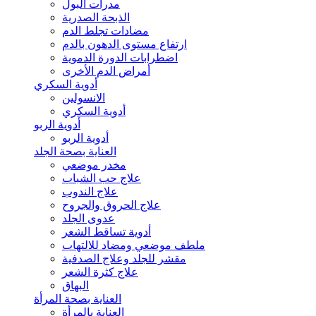
مدرات البول
الذبحة الصدرية
مضادات تجلط الدم
ارتفاع مستوى الدهون بالدم
اضطرابات الدورة الدموية
أمراض الدم الأخرى
أدوية السكري
الانسولين
أدوية السكري
أدوية الربو
أدوية الربو
العناية بصحة الجلد
مخدر موضعي
علاج حب الشباب
علاج الندوب
علاج الحروق والجروح
عدوى الجلد
أدوية تساقط الشعر
ملطف موضعي ومضاد للالتهاب
مقشر للجلد وعلاج الصدفية
علاج كثرة الشعر
البهاق
العناية بصحة المرأة
العناية بالمرأة