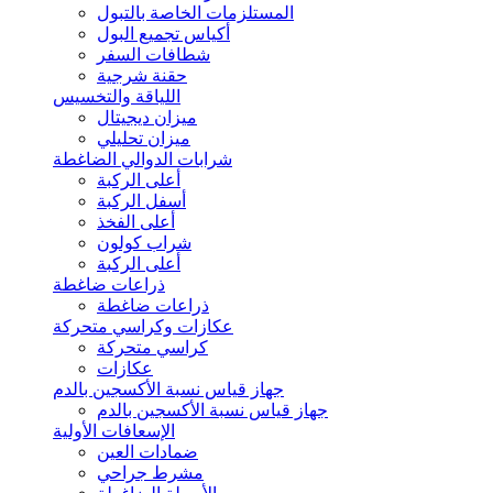
المستلزمات الخاصة بالتبول
أكياس تجميع البول
شطافات السفر
حقنة شرجية
اللياقة والتخسيس
ميزان ديجيتال
ميزان تحليلي
شرابات الدوالي الضاغطة
أعلى الركبة
أسفل الركبة
أعلى الفخذ
شراب كولون
أعلى الركبة
ذراعات ضاغطة
ذراعات ضاغطة
عكازات وكراسي متحركة
كراسي متحركة
عكازات
جهاز قياس نسبة الأكسجين بالدم
جهاز قياس نسبة الأكسجين بالدم
الإسعافات الأولية
ضمادات العين
مشرط جراحي