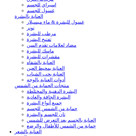
اسبراي للجسم
غسول للجسم
العناية بالبشرة
غسول للبشرة & ماء ميسيلار
تونر
مرطب للبشرة
تفتيح البشرة
مضاد لعلامات تقدم السن
ماسك للبشرة
مقشرات للبشرة
العناية بالشفاه
العناية بمحيط العين
العناية بحب الشباب
أدوات العناية بالوجه
منتجات الحماية من الشمس
البشرة الدهنية والمختلطة
البشرة الجافة والعادية
جميع أنواع البشرة
حماية من الشمس للجسم
تان للجسم والبشرة
العناية بالجسم بعد التعرض للشمس
حماية من الشمس للأطفال والرضع
العناية بالشعر