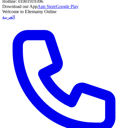
Hotline:
01001919396
Download our App
App Store
Google Play
Welcome to Eltemamy Online
العربية