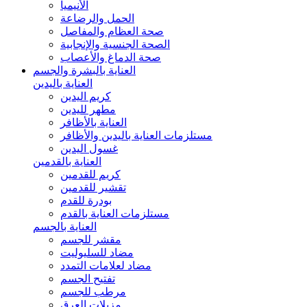
الأنيميا
الحمل والرضاعة
صحة العظام والمفاصل
الصحة الجنسية والإنجابية
صحة الدماغ والأعصاب
العناية بالبشرة والجسم
العناية باليدين
كريم اليدين
مطهر لليدين
العناية بالأظافر
مستلزمات العناية باليدين والأظافر
غسول اليدين
العناية بالقدمين
كريم للقدمين
تقشير للقدمين
بودرة للقدم
مستلزمات العناية بالقدم
العناية بالجسم
مقشر للجسم
مضاد للسليوليت
مضاد لعلامات التمدد
تفتيح الجسم
مرطب للجسم
مزيلات العرق