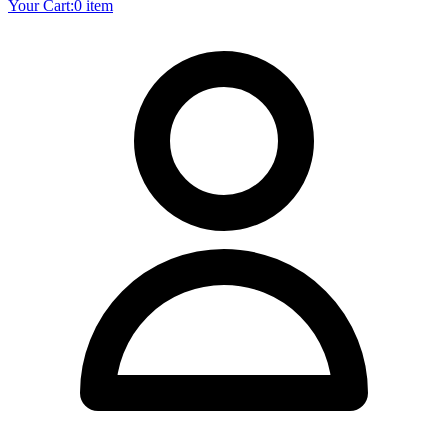
Your Cart:
0 item