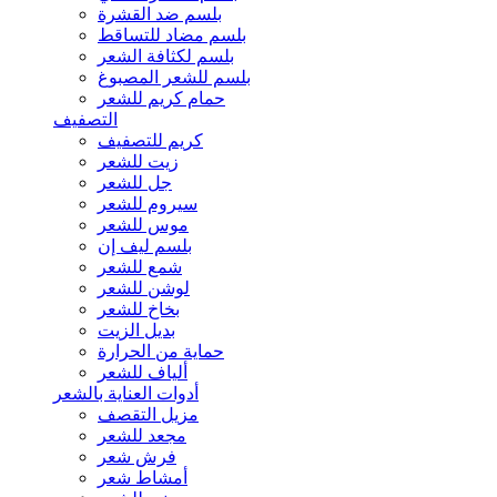
بلسم ضد القشرة
بلسم مضاد للتساقط
بلسم لكثافة الشعر
بلسم للشعر المصبوغ
حمام كريم للشعر
التصفيف
كريم للتصفيف
زيت للشعر
جل للشعر
سيروم للشعر
موس للشعر
بلسم ليف إن
شمع للشعر
لوشن للشعر
بخاخ للشعر
بديل الزيت
حماية من الحرارة
ألياف للشعر
أدوات العناية بالشعر
مزيل التقصف
مجعد للشعر
فرش شعر
أمشاط شعر