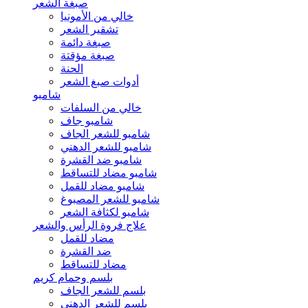
صبغة الشعر
خالي من الأمونيا
تشقير الشعر
صبغة دائمة
صبغة مؤقتة
الحنة
أدوات صبغ الشعر
شامبو
خالي من السلفات
شامبو جاف
شامبو للشعر الجاف
شامبو للشعر الدهني
شامبو ضد القشرة
شامبو مضاد للتساقط
شامبو مضاد للقمل
شامبو للشعر المصبوغ
شامبو لكثافة الشعر
علاج فروة الرأس والشعر
مضاد للقمل
ضد القشرة
مضاد للتساقط
بلسم وحمام كريم
بلسم للشعر الجاف
بلسم للشعر الدهني