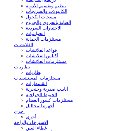
الأربطة الضاغطة
تنظيم وتقسيم الأدوية
الكانيولات والسرنجات
مسحات الكحول
العناية بالحروق والجروح
الاختبارات السريعة
الجوانتيات
مستلزمات الحماية
الفلانشات
قواعد الفلانشات
أكياس الفلانشات
مستلزمات الفلانشات
بطاريات
بطاريات
مستلزمات المستشفيات
القسطرات
أنابيب صدرية وحنجرية
الخيوط الجراحية
مستلزمات كسور العظام
أجهزة المحاليل
أخرى
أخرى
الاسترخاء والراحة
غطاء العين