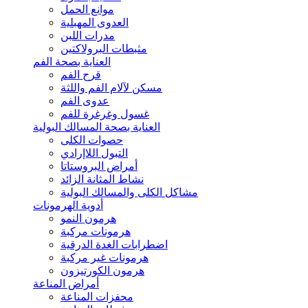
موانع الحمل
العدوى المهبلية
مدرات اللبن
مثبطات البرولاكتين
العناية بصحة الفم
قرح الفم
مسكن لآلام الفم واللثة
عدوى الفم
غسول وغرغرة للفم
العناية بصحة المسالك البولية
حصوات الكلى
التبول اللاإرادي
أمراض البروستاتا
نشاط المثانة الزائد
مشاكل الكلى والمسالك البولية
أدوية الهرمونات
هرمون النمو
هرمونات مركبة
اضطرابات الغدة الدرقية
هرمونات غير مركبة
هرمون الكورتيزون
أمراض المناعة
محفزات المناعة