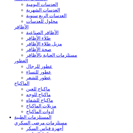
العدسات اليومية
العدسات الشهرية
العدسات الربع سنوية
محلول للعدسات
الأظافر
الأظافر الصناعية
طلاء الأظافر
مزيل طلاء الأظافر
صحة الأظافر
مستلزمات العناية بالأظافر
العطور
عطور للرجال
عطور للنساء
عطور للشعر
الماكياج
ماكياج للعين
ماكياج للوجه
ماكياج للشفاه
مزيلات الماكياج
أدوات الماكياج
المستلزمات الطبية
مستلزمات مرضى السكري
أجهزة قياس السكر