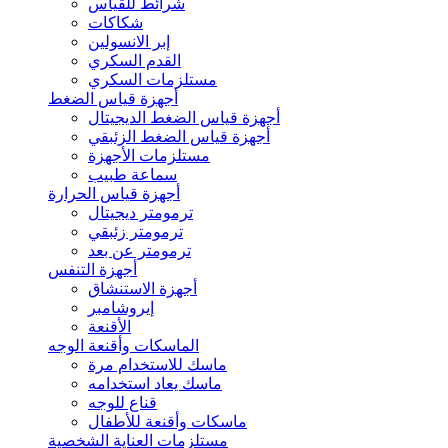
شرائط للقياس
شكاكات
إبر الانسولين
القدم السكري
مستلزمات السكري
أجهزة قياس الضغط
أجهزة قياس الضغط الديجيتال
أجهزة قياس الضغط الزئبقي
مستلزمات الأجهزة
سماعة طبيب
أجهزة قياس الحرارة
ترمومتر ديجيتال
ترمومتر زئبقي
ترمومتر عن بعد
أجهزة التنفس
أجهزة الاستنشاق
إيروشامبر
الأقنعة
الماسكات وأقنعة الوجه
ماسك للاستخدام مرة
ماسك يعاد استخدامه
قناع للوجه
ماسكات وأقنعة للأطفال
مستلزمات العناية الشخصية