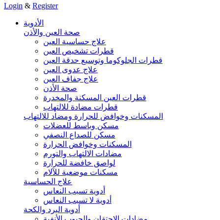
Login
&
Register
الأدوية
صحة العين والأذن
علاج حساسية العين
قطرات تشخيص العين
قطرات الجلوكوما وتوسيع حدقة العين
علاج عدوى العين
علاج جفاف العين
صحة الأذن
قطرات العين المسكنة والمخدرة
قطرات مضادة للالتهاب
المسكنات وخوافض للحرارة ومضاد للالتهاب
مسكن وباسط للعضلات
مسكن للصداع النصفي
المسكنات وخوافض الحرارة
مضادات الالتهاب والتورم
لواصق خافضة للحرارة
مسكنات موضعية للآلام
علاج الحساسية
أدوية تسبب النعاس
أدوية لا تسبب النعاس
أدوية البرد والكحة
مضادات الاحتقان والجيوب الأنفية