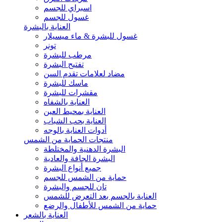
اسبراي للجسم
غسول للجسم
العناية بالبشرة
غسول للبشرة & ماء ميسيلار
تونر
مرطب للبشرة
تفتيح البشرة
مضاد لعلامات تقدم السن
ماسك للبشرة
مقشرات للبشرة
العناية بالشفاه
العناية بمحيط العين
العناية بحب الشباب
أدوات العناية بالوجه
منتجات الحماية من الشمس
البشرة الدهنية والمختلطة
البشرة الجافة والعادية
جميع أنواع البشرة
حماية من الشمس للجسم
تان للجسم والبشرة
العناية بالجسم بعد التعرض للشمس
حماية من الشمس للأطفال والرضع
العناية بالشعر