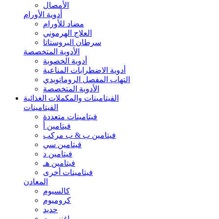
الأمصال
أدوية الأورام
مضاد للأورام
العلاج الهرموني
سرطان البروستاتا
الأدوية المتخصصة
أدوية الخصوبة
أدوية الاضطرابات المناعية
التهاب المفصل الروماتويدي
الأدوية المتخصصة
الفيتامينات والمكملات الغذائية
الفيتامينات
فيتامينات متعددة
فيتامين أ
فيتامين ب & ب مركب
فيتامين سي
فيتامين د
فيتامين هـ
فيتامينات أخرى
المعادن
كالسيوم
كروميوم
حديد
ماغنسيوم