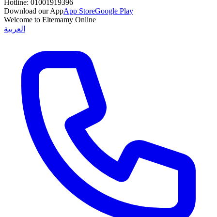
Hotline:
01001919396
Download our App
App Store
Google Play
Welcome to Eltemamy Online
العربية