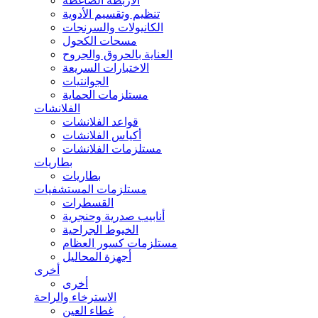
الأربطة الضاغطة
تنظيم وتقسيم الأدوية
الكانيولات والسرنجات
مسحات الكحول
العناية بالحروق والجروح
الاختبارات السريعة
الجوانتيات
مستلزمات الحماية
الفلانشات
قواعد الفلانشات
أكياس الفلانشات
مستلزمات الفلانشات
بطاريات
بطاريات
مستلزمات المستشفيات
القسطرات
أنابيب صدرية وحنجرية
الخيوط الجراحية
مستلزمات كسور العظام
أجهزة المحاليل
أخرى
أخرى
الاسترخاء والراحة
غطاء العين