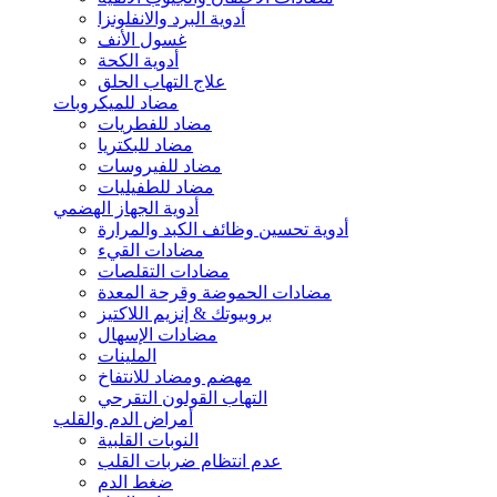
أدوية البرد والانفلونزا
غسول الأنف
أدوية الكحة
علاج التهاب الحلق
مضاد للميكروبات
مضاد للفطريات
مضاد للبكتريا
مضاد للفيروسات
مضاد للطفيليات
أدوية الجهاز الهضمي
أدوية تحسين وظائف الكبد والمرارة
مضادات القيء
مضادات التقلصات
مضادات الحموضة وقرحة المعدة
بروبيوتك & إنزيم اللاكتيز
مضادات الإسهال
الملينات
مهضم ومضاد للانتفاخ
التهاب القولون التقرحي
أمراض الدم والقلب
النوبات القلبية
عدم انتظام ضربات القلب
ضغط الدم