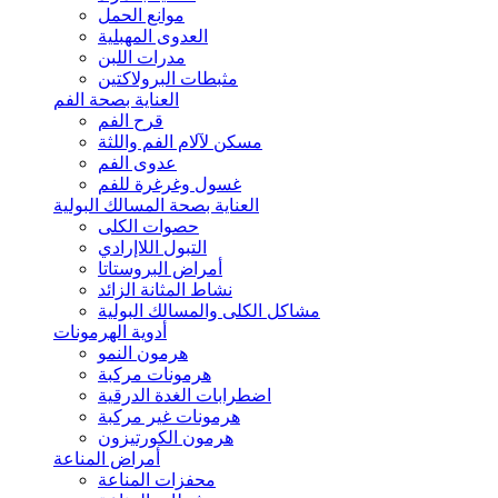
موانع الحمل
العدوى المهبلية
مدرات اللبن
مثبطات البرولاكتين
العناية بصحة الفم
قرح الفم
مسكن لآلام الفم واللثة
عدوى الفم
غسول وغرغرة للفم
العناية بصحة المسالك البولية
حصوات الكلى
التبول اللاإرادي
أمراض البروستاتا
نشاط المثانة الزائد
مشاكل الكلى والمسالك البولية
أدوية الهرمونات
هرمون النمو
هرمونات مركبة
اضطرابات الغدة الدرقية
هرمونات غير مركبة
هرمون الكورتيزون
أمراض المناعة
محفزات المناعة