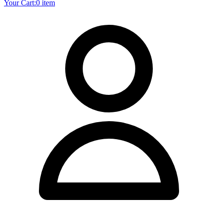
Your Cart:
0 item