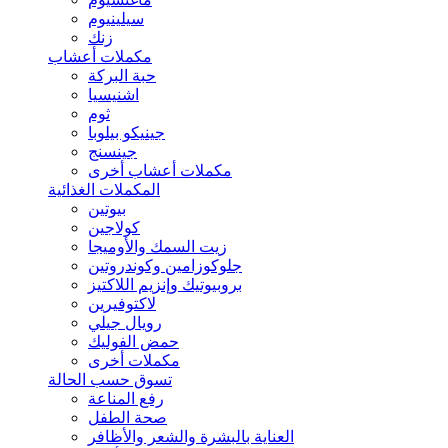
سيلينيوم
زنك
مكملات أعشاب
حبة البركة
اشنيسيا
ثوم
جينيكو بيلوبا
جينسنج
مكملات أعشاب أخرى
المكملات الغذائية
بيوتين
كولاجين
زيت السمك والأوميجا
جلوكوزامين وكوندروتين
بروبيوتيك وإنزيم اللاكتيز
لاكتوفيرين
رويال جيلي
حمض الفوليك
مكملات أخرى
تسوق حسب الحالة
رفع المناعة
صحة الطفل
العناية بالبشرة والشعر والأظافر