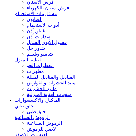
فرش الأسنان
فرش أسنان بالكهرباء
مستلزمات الاستحمام
الصابون
أدوات الاستحمام
قطن أذن
سدادات أذن
غسول الأيدي السائل
شاور جل
شامبو وبلسم
العناية بالمنزل
معطرات الجو
مطهرات
المناديل والمناديل المبللة
مبيد للحشرات والقوارض
طارد للحشرات
منتجات العناية المنزلية
الماكياج والاكسسوارات
حلق طبي
حلق طبي
الرموش الصناعية
الرموش الصناعية
لاصق للرموش
العدسات اللاصقة