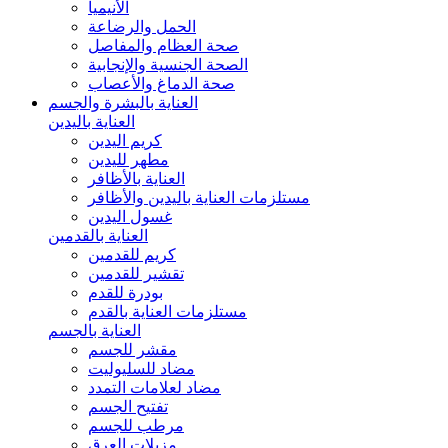
الأنيميا
الحمل والرضاعة
صحة العظام والمفاصل
الصحة الجنسية والإنجابية
صحة الدماغ والأعصاب
العناية بالبشرة والجسم
العناية باليدين
كريم اليدين
مطهر لليدين
العناية بالأظافر
مستلزمات العناية باليدين والأظافر
غسول اليدين
العناية بالقدمين
كريم للقدمين
تقشير للقدمين
بودرة للقدم
مستلزمات العناية بالقدم
العناية بالجسم
مقشر للجسم
مضاد للسليوليت
مضاد لعلامات التمدد
تفتيح الجسم
مرطب للجسم
مزيلات العرق