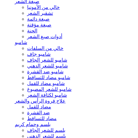
صبغة الشعر
خالي من الأمونيا
تشقير الشعر
صبغة دائمة
صبغة مؤقتة
الحنة
أدوات صبغ الشعر
شامبو
خالي من السلفات
شامبو جاف
شامبو للشعر الجاف
شامبو للشعر الدهني
شامبو ضد القشرة
شامبو مضاد للتساقط
شامبو مضاد للقمل
شامبو للشعر المصبوغ
شامبو لكثافة الشعر
علاج فروة الرأس والشعر
مضاد للقمل
ضد القشرة
مضاد للتساقط
بلسم وحمام كريم
بلسم للشعر الجاف
بلسم للشعر الدهني