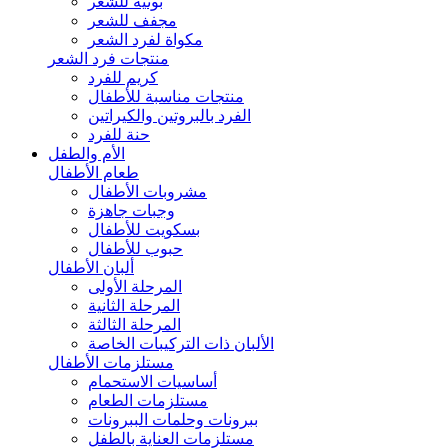
بونيه للشعر
مجفف للشعر
مكواة لفرد الشعر
منتجات فرد الشعر
كريم للفرد
منتجات مناسبة للأطفال
الفرد بالبروتين والكيراتين
حنة للفرد
الأم والطفل
طعام الأطفال
مشروبات الأطفال
وجبات جاهزة
بسكويت للأطفال
حبوب للأطفال
ألبان الأطفال
المرحلة الأولى
المرحلة الثانية
المرحلة الثالثة
الألبان ذات التركيبات الخاصة
مستلزمات الأطفال
أساسيات الاستحمام
مستلزمات الطعام
ببرونات وحلمات الببرونات
مستلزمات العناية بالطفل