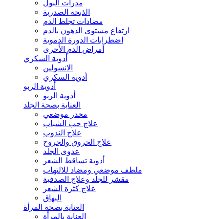
مدرات البول
الذبحة الصدرية
مضادات تجلط الدم
ارتفاع مستوى الدهون بالدم
اضطرابات الدورة الدموية
أمراض الدم الأخرى
أدوية السكري
الانسولين
أدوية السكري
أدوية الربو
أدوية الربو
العناية بصحة الجلد
مخدر موضعي
علاج حب الشباب
علاج الندوب
علاج الحروق والجروح
عدوى الجلد
أدوية تساقط الشعر
ملطف موضعي ومضاد للالتهاب
مقشر للجلد وعلاج الصدفية
علاج كثرة الشعر
البهاق
العناية بصحة المرأة
العناية بالمرأة