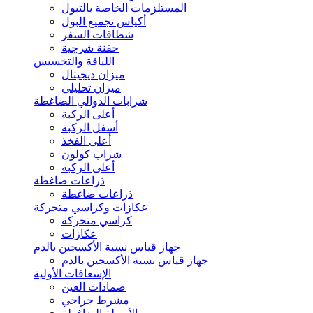
المستلزمات الخاصة بالتبول
أكياس تجميع البول
شطافات السفر
حقنة شرجية
اللياقة والتخسيس
ميزان ديجيتال
ميزان تحليلي
شرابات الدوالي الضاغطة
أعلى الركبة
أسفل الركبة
أعلى الفخذ
شراب كولون
أعلى الركبة
ذراعات ضاغطة
ذراعات ضاغطة
عكازات وكراسي متحركة
كراسي متحركة
عكازات
جهاز قياس نسبة الأكسجين بالدم
جهاز قياس نسبة الأكسجين بالدم
الإسعافات الأولية
ضمادات العين
مشرط جراحي