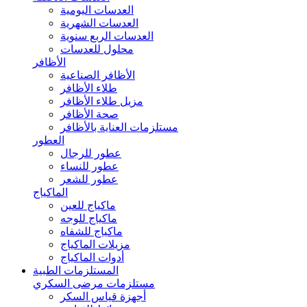
العدسات اليومية
العدسات الشهرية
العدسات الربع سنوية
محلول للعدسات
الأظافر
الأظافر الصناعية
طلاء الأظافر
مزيل طلاء الأظافر
صحة الأظافر
مستلزمات العناية بالأظافر
العطور
عطور للرجال
عطور للنساء
عطور للشعر
الماكياج
ماكياج للعين
ماكياج للوجه
ماكياج للشفاه
مزيلات الماكياج
أدوات الماكياج
المستلزمات الطبية
مستلزمات مرضى السكري
أجهزة قياس السكر