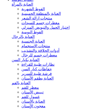
العناية بالمرأة
الفوط الشهرية
العناية بالمنطقة الحميمية
منتجات إزالة الشعر
معطرات جسم للسيدات
اختبار الحمل والتبويض المنزلي
الفوط اليومية
العناية بالرجال
العناية الجنسية
منتجات الاستحمام
أدوات الحلاقة والتشذيب
معطرات جسم للرجال
العناية بكبار السن
نظارات طبية للقراءة
حفاظات كبار السن
فرشة طبية للسرير
العناية بطقم الأسنان
العناية بالفم
معطر للفم
تبييض الأسنان
غسول للفم
العناية بالأسنان
معجون الأسنان