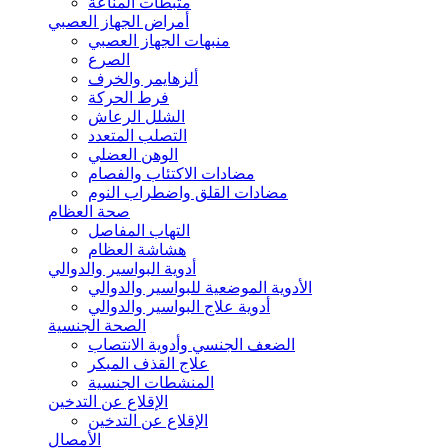
مثبطات المناعة
أمراض الجهاز العصبي
منبهات الجهاز العصبي
الصرع
ألزهايمر والخرف
فرط الحركة
الشلل الرعاش
التصلب المتعدد
الوهن العضلي
مضادات الاكتئاب والفصام
مضادات القلق واضطراب النوم
صحة العظام
التهاب المفاصل
هشاشة العظام
أدوية البواسير والدوالي
الأدوية الموضعية للبواسير والدوالي
أدوية علاج البواسير والدوالي
الصحة الجنسية
الضعف الجنسي وأدوية الانتصاب
علاج القذف المبكر
المنشطات الجنسية
الإقلاع عن التدخين
الإقلاع عن التدخين
الأمصال