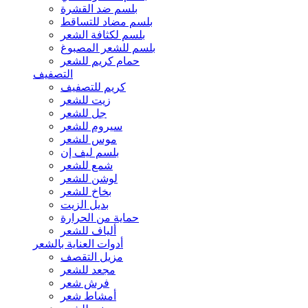
بلسم ضد القشرة
بلسم مضاد للتساقط
بلسم لكثافة الشعر
بلسم للشعر المصبوغ
حمام كريم للشعر
التصفيف
كريم للتصفيف
زيت للشعر
جل للشعر
سيروم للشعر
موس للشعر
بلسم ليف إن
شمع للشعر
لوشن للشعر
بخاخ للشعر
بديل الزيت
حماية من الحرارة
ألياف للشعر
أدوات العناية بالشعر
مزيل التقصف
مجعد للشعر
فرش شعر
أمشاط شعر