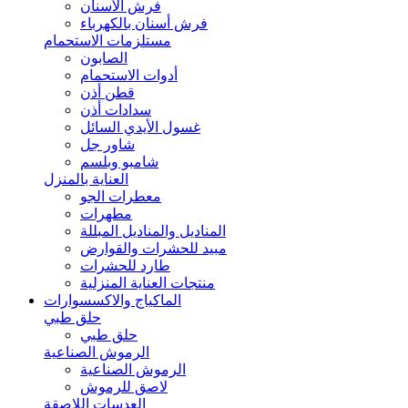
فرش الأسنان
فرش أسنان بالكهرباء
مستلزمات الاستحمام
الصابون
أدوات الاستحمام
قطن أذن
سدادات أذن
غسول الأيدي السائل
شاور جل
شامبو وبلسم
العناية بالمنزل
معطرات الجو
مطهرات
المناديل والمناديل المبللة
مبيد للحشرات والقوارض
طارد للحشرات
منتجات العناية المنزلية
الماكياج والاكسسوارات
حلق طبي
حلق طبي
الرموش الصناعية
الرموش الصناعية
لاصق للرموش
العدسات اللاصقة