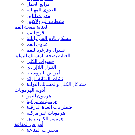
موانع الحمل
العدوى المهبلية
مدرات اللبن
مثبطات البرولاكتين
العناية بصحة الفم
قرح الفم
مسكن لآلام الفم واللثة
عدوى الفم
غسول وغرغرة للفم
العناية بصحة المسالك البولية
حصوات الكلى
التبول اللاإرادي
أمراض البروستاتا
نشاط المثانة الزائد
مشاكل الكلى والمسالك البولية
أدوية الهرمونات
هرمون النمو
هرمونات مركبة
اضطرابات الغدة الدرقية
هرمونات غير مركبة
هرمون الكورتيزون
أمراض المناعة
محفزات المناعة