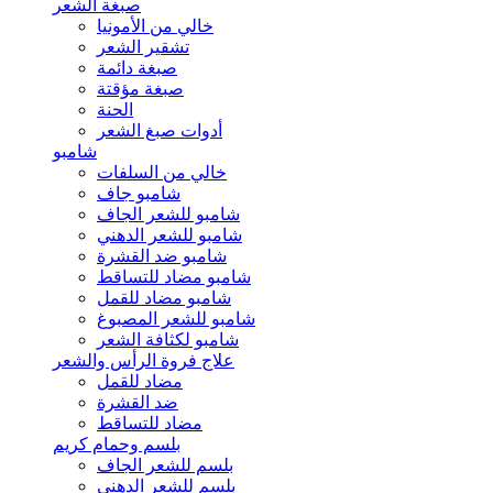
صبغة الشعر
خالي من الأمونيا
تشقير الشعر
صبغة دائمة
صبغة مؤقتة
الحنة
أدوات صبغ الشعر
شامبو
خالي من السلفات
شامبو جاف
شامبو للشعر الجاف
شامبو للشعر الدهني
شامبو ضد القشرة
شامبو مضاد للتساقط
شامبو مضاد للقمل
شامبو للشعر المصبوغ
شامبو لكثافة الشعر
علاج فروة الرأس والشعر
مضاد للقمل
ضد القشرة
مضاد للتساقط
بلسم وحمام كريم
بلسم للشعر الجاف
بلسم للشعر الدهني