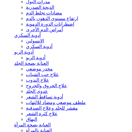
مدرات البول
الذبحة الصدرية
مضادات تجلط الدم
ارتفاع مستوى الدهون بالدم
اضطرابات الدورة الدموية
أمراض الدم الأخرى
أدوية السكري
الانسولين
أدوية السكري
أدوية الربو
أدوية الربو
العناية بصحة الجلد
مخدر موضعي
علاج حب الشباب
علاج الندوب
علاج الحروق والجروح
عدوى الجلد
أدوية تساقط الشعر
ملطف موضعي ومضاد للالتهاب
مقشر للجلد وعلاج الصدفية
علاج كثرة الشعر
البهاق
العناية بصحة المرأة
العناية بالمرأة