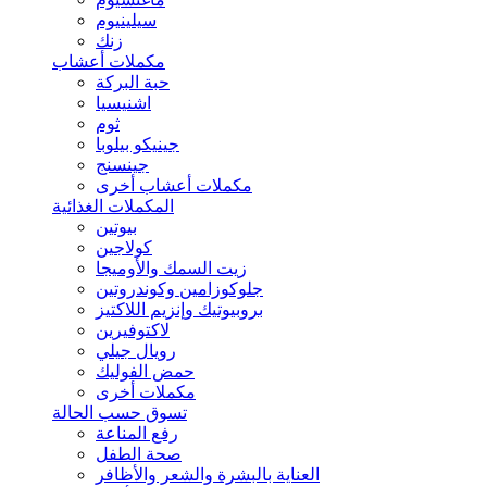
سيلينيوم
زنك
مكملات أعشاب
حبة البركة
اشنيسيا
ثوم
جينيكو بيلوبا
جينسنج
مكملات أعشاب أخرى
المكملات الغذائية
بيوتين
كولاجين
زيت السمك والأوميجا
جلوكوزامين وكوندروتين
بروبيوتيك وإنزيم اللاكتيز
لاكتوفيرين
رويال جيلي
حمض الفوليك
مكملات أخرى
تسوق حسب الحالة
رفع المناعة
صحة الطفل
العناية بالبشرة والشعر والأظافر