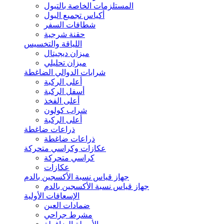
المستلزمات الخاصة بالتبول
أكياس تجميع البول
شطافات السفر
حقنة شرجية
اللياقة والتخسيس
ميزان ديجيتال
ميزان تحليلي
شرابات الدوالي الضاغطة
أعلى الركبة
أسفل الركبة
أعلى الفخذ
شراب كولون
أعلى الركبة
ذراعات ضاغطة
ذراعات ضاغطة
عكازات وكراسي متحركة
كراسي متحركة
عكازات
جهاز قياس نسبة الأكسجين بالدم
جهاز قياس نسبة الأكسجين بالدم
الإسعافات الأولية
ضمادات العين
مشرط جراحي