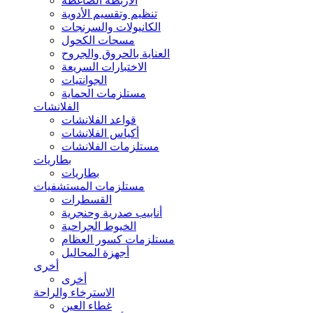
الأربطة الضاغطة
تنظيم وتقسيم الأدوية
الكانيولات والسرنجات
مسحات الكحول
العناية بالحروق والجروح
الاختبارات السريعة
الجوانتيات
مستلزمات الحماية
الفلانشات
قواعد الفلانشات
أكياس الفلانشات
مستلزمات الفلانشات
بطاريات
بطاريات
مستلزمات المستشفيات
القسطرات
أنابيب صدرية وحنجرية
الخيوط الجراحية
مستلزمات كسور العظام
أجهزة المحاليل
أخرى
أخرى
الاسترخاء والراحة
غطاء العين