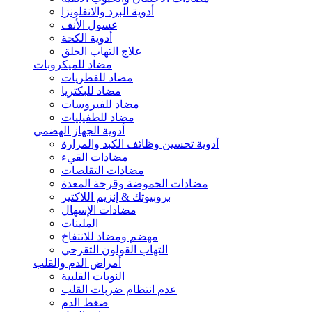
أدوية البرد والانفلونزا
غسول الأنف
أدوية الكحة
علاج التهاب الحلق
مضاد للميكروبات
مضاد للفطريات
مضاد للبكتريا
مضاد للفيروسات
مضاد للطفيليات
أدوية الجهاز الهضمي
أدوية تحسين وظائف الكبد والمرارة
مضادات القيء
مضادات التقلصات
مضادات الحموضة وقرحة المعدة
بروبيوتك & إنزيم اللاكتيز
مضادات الإسهال
الملينات
مهضم ومضاد للانتفاخ
التهاب القولون التقرحي
أمراض الدم والقلب
النوبات القلبية
عدم انتظام ضربات القلب
ضغط الدم