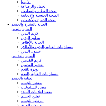
الأنيميا
الحمل والرضاعة
صحة العظام والمفاصل
الصحة الجنسية والإنجابية
صحة الدماغ والأعصاب
العناية بالبشرة والجسم
العناية باليدين
كريم اليدين
مطهر لليدين
العناية بالأظافر
مستلزمات العناية باليدين والأظافر
غسول اليدين
العناية بالقدمين
كريم للقدمين
تقشير للقدمين
بودرة للقدم
مستلزمات العناية بالقدم
العناية بالجسم
مقشر للجسم
مضاد للسليوليت
مضاد لعلامات التمدد
تفتيح الجسم
مرطب للجسم
مزيلات العرق