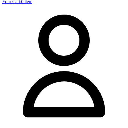
Your Cart:
0 item