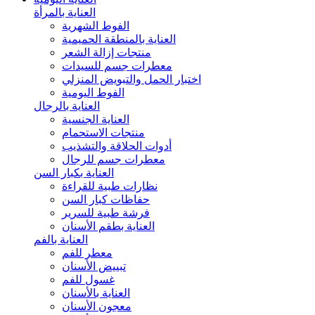
العناية بالمرأة
الفوط الشهرية
العناية بالمنطقة الحميمية
منتجات إزالة الشعر
معطرات جسم للسيدات
اختبار الحمل والتبويض المنزلي
الفوط اليومية
العناية بالرجال
العناية الجنسية
منتجات الاستحمام
أدوات الحلاقة والتشذيب
معطرات جسم للرجال
العناية بكبار السن
نظارات طبية للقراءة
حفاظات كبار السن
فرشة طبية للسرير
العناية بطقم الأسنان
العناية بالفم
معطر للفم
تبييض الأسنان
غسول للفم
العناية بالأسنان
معجون الأسنان