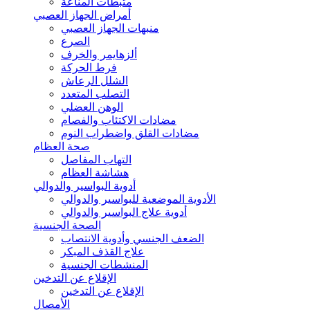
مثبطات المناعة
أمراض الجهاز العصبي
منبهات الجهاز العصبي
الصرع
ألزهايمر والخرف
فرط الحركة
الشلل الرعاش
التصلب المتعدد
الوهن العضلي
مضادات الاكتئاب والفصام
مضادات القلق واضطراب النوم
صحة العظام
التهاب المفاصل
هشاشة العظام
أدوية البواسير والدوالي
الأدوية الموضعية للبواسير والدوالي
أدوية علاج البواسير والدوالي
الصحة الجنسية
الضعف الجنسي وأدوية الانتصاب
علاج القذف المبكر
المنشطات الجنسية
الإقلاع عن التدخين
الإقلاع عن التدخين
الأمصال