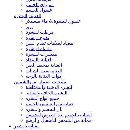
اسبراي للجسم
غسول للجسم
العناية بالبشرة
غسول للبشرة & ماء ميسيلار
تونر
مرطب للبشرة
تفتيح البشرة
مضاد لعلامات تقدم السن
ماسك للبشرة
مقشرات للبشرة
العناية بالشفاه
العناية بمحيط العين
العناية بحب الشباب
أدوات العناية بالوجه
منتجات الحماية من الشمس
البشرة الدهنية والمختلطة
البشرة الجافة والعادية
جميع أنواع البشرة
حماية من الشمس للجسم
تان للجسم والبشرة
العناية بالجسم بعد التعرض للشمس
حماية من الشمس للأطفال والرضع
العناية بالشعر