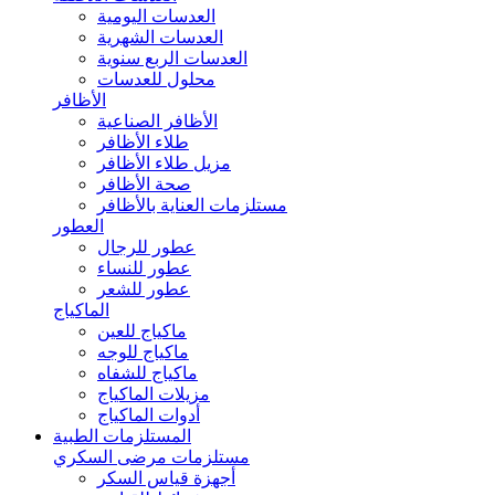
العدسات اليومية
العدسات الشهرية
العدسات الربع سنوية
محلول للعدسات
الأظافر
الأظافر الصناعية
طلاء الأظافر
مزيل طلاء الأظافر
صحة الأظافر
مستلزمات العناية بالأظافر
العطور
عطور للرجال
عطور للنساء
عطور للشعر
الماكياج
ماكياج للعين
ماكياج للوجه
ماكياج للشفاه
مزيلات الماكياج
أدوات الماكياج
المستلزمات الطبية
مستلزمات مرضى السكري
أجهزة قياس السكر