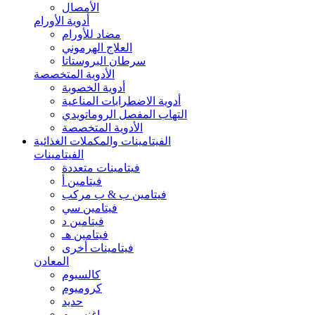
الأمصال
أدوية الأورام
مضاد للأورام
العلاج الهرموني
سرطان البروستاتا
الأدوية المتخصصة
أدوية الخصوبة
أدوية الاضطرابات المناعية
التهاب المفصل الروماتويدي
الأدوية المتخصصة
الفيتامينات والمكملات الغذائية
الفيتامينات
فيتامينات متعددة
فيتامين أ
فيتامين ب & ب مركب
فيتامين سي
فيتامين د
فيتامين هـ
فيتامينات أخرى
المعادن
كالسيوم
كروميوم
حديد
ماغنسيوم