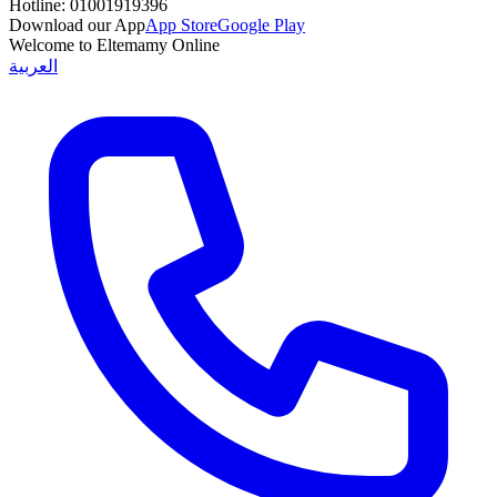
Hotline:
01001919396
Download our App
App Store
Google Play
Welcome to Eltemamy Online
العربية