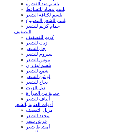
بلسم ضد القشرة
بلسم مضاد للتساقط
بلسم لكثافة الشعر
بلسم للشعر المصبوغ
حمام كريم للشعر
التصفيف
كريم للتصفيف
زيت للشعر
جل للشعر
سيروم للشعر
موس للشعر
بلسم ليف إن
شمع للشعر
لوشن للشعر
بخاخ للشعر
بديل الزيت
حماية من الحرارة
ألياف للشعر
أدوات العناية بالشعر
مزيل التقصف
مجعد للشعر
فرش شعر
أمشاط شعر