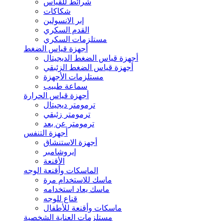
شرائط للقياس
شكاكات
إبر الانسولين
القدم السكري
مستلزمات السكري
أجهزة قياس الضغط
أجهزة قياس الضغط الديجيتال
أجهزة قياس الضغط الزئبقي
مستلزمات الأجهزة
سماعة طبيب
أجهزة قياس الحرارة
ترمومتر ديجيتال
ترمومتر زئبقي
ترمومتر عن بعد
أجهزة التنفس
أجهزة الاستنشاق
إيروشامبر
الأقنعة
الماسكات وأقنعة الوجه
ماسك للاستخدام مرة
ماسك يعاد استخدامه
قناع للوجه
ماسكات وأقنعة للأطفال
مستلزمات العناية الشخصية