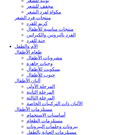
بونيه للشعر
مجفف للشعر
مكواة لفرد الشعر
منتجات فرد الشعر
كريم للفرد
منتجات مناسبة للأطفال
الفرد بالبروتين والكيراتين
حنة للفرد
الأم والطفل
طعام الأطفال
مشروبات الأطفال
وجبات جاهزة
بسكويت للأطفال
حبوب للأطفال
ألبان الأطفال
المرحلة الأولى
المرحلة الثانية
المرحلة الثالثة
الألبان ذات التركيبات الخاصة
مستلزمات الأطفال
أساسيات الاستحمام
مستلزمات الطعام
ببرونات وحلمات الببرونات
مستلزمات العناية بالطفل