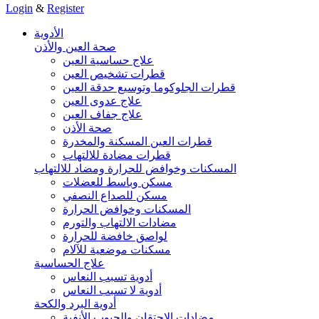
Login
&
Register
الأدوية
صحة العين والأذن
علاج حساسية العين
قطرات تشخيص العين
قطرات الجلوكوما وتوسيع حدقة العين
علاج عدوى العين
علاج جفاف العين
صحة الأذن
قطرات العين المسكنة والمخدرة
قطرات مضادة للالتهاب
المسكنات وخوافض للحرارة ومضاد للالتهاب
مسكن وباسط للعضلات
مسكن للصداع النصفي
المسكنات وخوافض الحرارة
مضادات الالتهاب والتورم
لواصق خافضة للحرارة
مسكنات موضعية للآلام
علاج الحساسية
أدوية تسبب النعاس
أدوية لا تسبب النعاس
أدوية البرد والكحة
مضادات الاحتقان والجيوب الأنفية