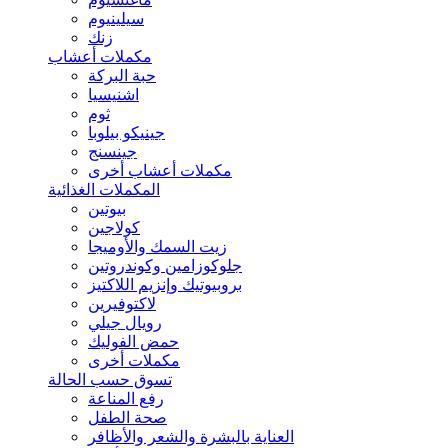
سيلينيوم
زنك
مكملات أعشاب
حبة البركة
اشنيسيا
ثوم
جينيكو بيلوبا
جينسنج
مكملات أعشاب أخرى
المكملات الغذائية
بيوتين
كولاجين
زيت السمك والأوميجا
جلوكوزامين وكوندروتين
بروبيوتيك وإنزيم اللاكتيز
لاكتوفيرين
رويال جيلي
حمض الفوليك
مكملات أخرى
تسوق حسب الحالة
رفع المناعة
صحة الطفل
العناية بالبشرة والشعر والأظافر