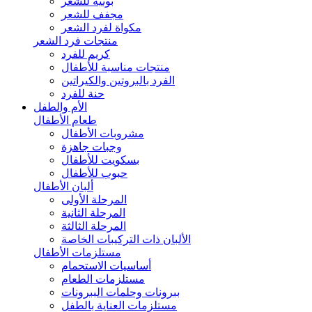
بونيه للشعر
مجفف للشعر
مكواة لفرد الشعر
منتجات فرد الشعر
كريم للفرد
منتجات مناسبة للأطفال
الفرد بالبروتين والكيراتين
حنة للفرد
الأم والطفل
طعام الأطفال
مشروبات الأطفال
وجبات جاهزة
بسكويت للأطفال
حبوب للأطفال
ألبان الأطفال
المرحلة الأولى
المرحلة الثانية
المرحلة الثالثة
الألبان ذات التركيبات الخاصة
مستلزمات الأطفال
أساسيات الاستحمام
مستلزمات الطعام
ببرونات وحلمات الببرونات
مستلزمات العناية بالطفل