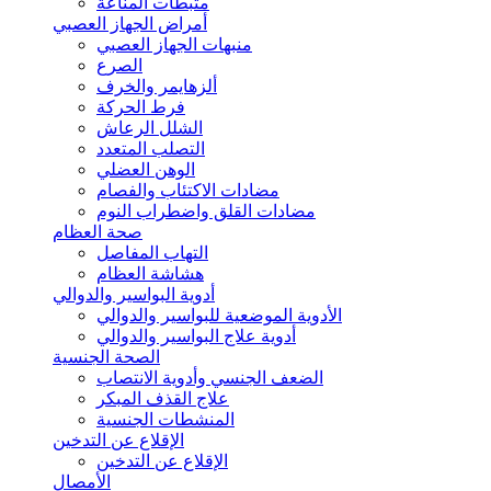
مثبطات المناعة
أمراض الجهاز العصبي
منبهات الجهاز العصبي
الصرع
ألزهايمر والخرف
فرط الحركة
الشلل الرعاش
التصلب المتعدد
الوهن العضلي
مضادات الاكتئاب والفصام
مضادات القلق واضطراب النوم
صحة العظام
التهاب المفاصل
هشاشة العظام
أدوية البواسير والدوالي
الأدوية الموضعية للبواسير والدوالي
أدوية علاج البواسير والدوالي
الصحة الجنسية
الضعف الجنسي وأدوية الانتصاب
علاج القذف المبكر
المنشطات الجنسية
الإقلاع عن التدخين
الإقلاع عن التدخين
الأمصال