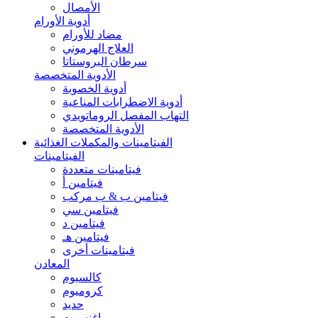
الأمصال
أدوية الأورام
مضاد للأورام
العلاج الهرموني
سرطان البروستاتا
الأدوية المتخصصة
أدوية الخصوبة
أدوية الاضطرابات المناعية
التهاب المفصل الروماتويدي
الأدوية المتخصصة
الفيتامينات والمكملات الغذائية
الفيتامينات
فيتامينات متعددة
فيتامين أ
فيتامين ب & ب مركب
فيتامين سي
فيتامين د
فيتامين هـ
فيتامينات أخرى
المعادن
كالسيوم
كروميوم
حديد
ماغنسيوم