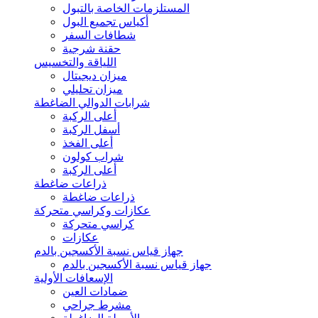
المستلزمات الخاصة بالتبول
أكياس تجميع البول
شطافات السفر
حقنة شرجية
اللياقة والتخسيس
ميزان ديجيتال
ميزان تحليلي
شرابات الدوالي الضاغطة
أعلى الركبة
أسفل الركبة
أعلى الفخذ
شراب كولون
أعلى الركبة
ذراعات ضاغطة
ذراعات ضاغطة
عكازات وكراسي متحركة
كراسي متحركة
عكازات
جهاز قياس نسبة الأكسجين بالدم
جهاز قياس نسبة الأكسجين بالدم
الإسعافات الأولية
ضمادات العين
مشرط جراحي