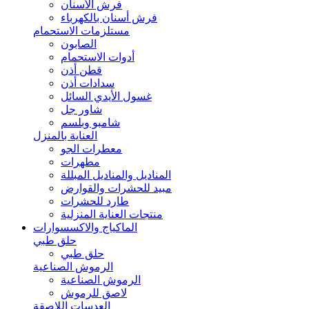
فرش الأسنان
فرش أسنان بالكهرباء
مستلزمات الاستحمام
الصابون
أدوات الاستحمام
قطن أذن
سدادات أذن
غسول الأيدي السائل
شاور جل
شامبو وبلسم
العناية بالمنزل
معطرات الجو
مطهرات
المناديل والمناديل المبللة
مبيد للحشرات والقوارض
طارد للحشرات
منتجات العناية المنزلية
الماكياج والاكسسوارات
حلق طبي
حلق طبي
الرموش الصناعية
الرموش الصناعية
لاصق للرموش
العدسات اللاصقة