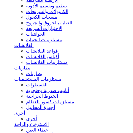
الأربطة الضاغطة
تنظيم وتقسيم الأدوية
الكانيولات والسرنجات
مسحات الكحول
العناية بالحروق والجروح
الاختبارات السريعة
الجوانتيات
مستلزمات الحماية
الفلانشات
قواعد الفلانشات
أكياس الفلانشات
مستلزمات الفلانشات
بطاريات
بطاريات
مستلزمات المستشفيات
القسطرات
أنابيب صدرية وحنجرية
الخيوط الجراحية
مستلزمات كسور العظام
أجهزة المحاليل
أخرى
أخرى
الاسترخاء والراحة
غطاء العين