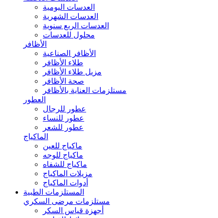
العدسات اليومية
العدسات الشهرية
العدسات الربع سنوية
محلول للعدسات
الأظافر
الأظافر الصناعية
طلاء الأظافر
مزيل طلاء الأظافر
صحة الأظافر
مستلزمات العناية بالأظافر
العطور
عطور للرجال
عطور للنساء
عطور للشعر
الماكياج
ماكياج للعين
ماكياج للوجه
ماكياج للشفاه
مزيلات الماكياج
أدوات الماكياج
المستلزمات الطبية
مستلزمات مرضى السكري
أجهزة قياس السكر