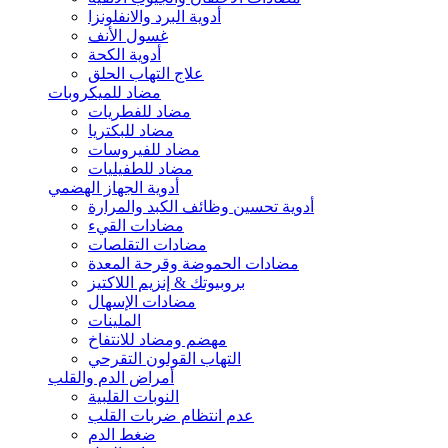
أدوية البرد والانفلونزا
غسول الأنف
أدوية الكحة
علاج التهاب الحلق
مضاد للميكروبات
مضاد للفطريات
مضاد للبكتريا
مضاد للفيروسات
مضاد للطفيليات
أدوية الجهاز الهضمي
أدوية تحسين وظائف الكبد والمرارة
مضادات القيء
مضادات التقلصات
مضادات الحموضة وقرحة المعدة
بروبيوتك & إنزيم اللاكتيز
مضادات الإسهال
الملينات
مهضم ومضاد للانتفاخ
التهاب القولون التقرحي
أمراض الدم والقلب
النوبات القلبية
عدم انتظام ضربات القلب
ضغط الدم