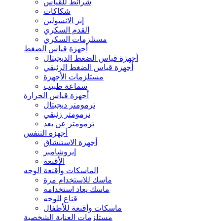
شرائط للقياس
شكاكات
إبر الانسولين
القدم السكري
مستلزمات السكري
أجهزة قياس الضغط
أجهزة قياس الضغط الديجيتال
أجهزة قياس الضغط الزئبقي
مستلزمات الأجهزة
سماعة طبيب
أجهزة قياس الحرارة
ترمومتر ديجيتال
ترمومتر زئبقي
ترمومتر عن بعد
أجهزة التنفس
أجهزة الاستنشاق
إيروشامبر
الأقنعة
الماسكات وأقنعة الوجه
ماسك للاستخدام مرة
ماسك يعاد استخدامه
قناع للوجه
ماسكات وأقنعة للأطفال
مستلزمات العناية الشخصية