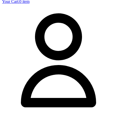
Your Cart:
0 item