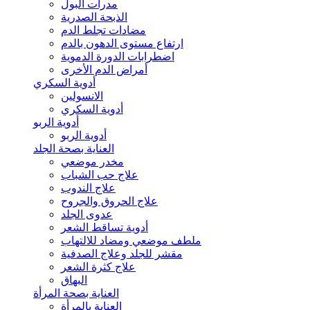
مدرات البول
الذبحة الصدرية
مضادات تجلط الدم
ارتفاع مستوى الدهون بالدم
اضطرابات الدورة الدموية
أمراض الدم الأخرى
أدوية السكري
الانسولين
أدوية السكري
أدوية الربو
أدوية الربو
العناية بصحة الجلد
مخدر موضعي
علاج حب الشباب
علاج الندوب
علاج الحروق والجروح
عدوى الجلد
أدوية تساقط الشعر
ملطف موضعي ومضاد للالتهاب
مقشر للجلد وعلاج الصدفية
علاج كثرة الشعر
البهاق
العناية بصحة المرأة
العناية بالمرأة