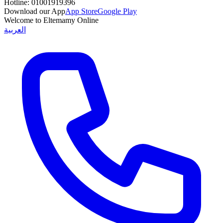
Hotline:
01001919396
Download our App
App Store
Google Play
Welcome to Eltemamy Online
العربية