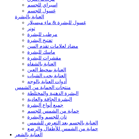
اسبراي للجسم
غسول للجسم
العناية بالبشرة
غسول للبشرة & ماء ميسيلار
تونر
مرطب للبشرة
تفتيح البشرة
مضاد لعلامات تقدم السن
ماسك للبشرة
مقشرات للبشرة
العناية بالشفاه
العناية بمحيط العين
العناية بحب الشباب
أدوات العناية بالوجه
منتجات الحماية من الشمس
البشرة الدهنية والمختلطة
البشرة الجافة والعادية
جميع أنواع البشرة
حماية من الشمس للجسم
تان للجسم والبشرة
العناية بالجسم بعد التعرض للشمس
حماية من الشمس للأطفال والرضع
العناية بالشعر