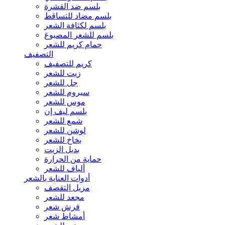
بلسم ضد القشرة
بلسم مضاد للتساقط
بلسم لكثافة الشعر
بلسم للشعر المصبوغ
حمام كريم للشعر
التصفيف
كريم للتصفيف
زيت للشعر
جل للشعر
سيروم للشعر
موس للشعر
بلسم ليف إن
شمع للشعر
لوشن للشعر
بخاخ للشعر
بديل الزيت
حماية من الحرارة
ألياف للشعر
أدوات العناية بالشعر
مزيل التقصف
مجعد للشعر
فرش شعر
أمشاط شعر