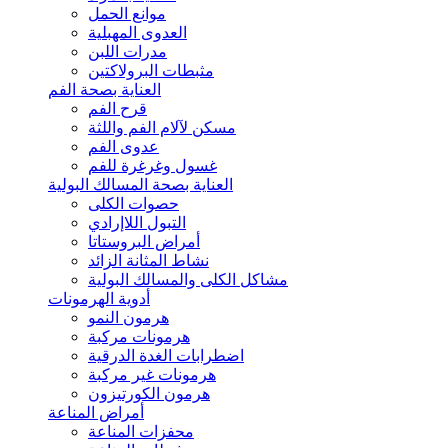
موانع الحمل
العدوى المهبلية
مدرات اللبن
مثبطات البرولاكتين
العناية بصحة الفم
قرح الفم
مسكن لآلام الفم واللثة
عدوى الفم
غسول وغرغرة للفم
العناية بصحة المسالك البولية
حصوات الكلى
التبول اللاإرادي
أمراض البروستاتا
نشاط المثانة الزائد
مشاكل الكلى والمسالك البولية
أدوية الهرمونات
هرمون النمو
هرمونات مركبة
اضطرابات الغدة الدرقية
هرمونات غير مركبة
هرمون الكورتيزون
أمراض المناعة
محفزات المناعة