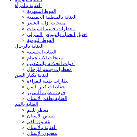
العناية بالمرأة
الفوط الشهرية
العناية بالمنطقة الحميمية
منتجات إزالة الشعر
معطرات جسم للسيدات
اختبار الحمل والتبويض المنزلي
الفوط اليومية
العناية بالرجال
العناية الجنسية
منتجات الاستحمام
أدوات الحلاقة والتشذيب
معطرات جسم للرجال
العناية بكبار السن
نظارات طبية للقراءة
حفاظات كبار السن
فرشة طبية للسرير
العناية بطقم الأسنان
العناية بالفم
معطر للفم
تبييض الأسنان
غسول للفم
العناية بالأسنان
معجون الأسنان