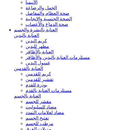
الأنيميا
الحمل والرضاعة
صحة العظام والمفاصل
الصحة الجنسية والإنجابية
صحة الدماغ والأعصاب
العناية بالبشرة والجسم
العناية باليدين
كريم اليدين
مطهر لليدين
العناية بالأظافر
مستلزمات العناية باليدين والأظافر
غسول اليدين
العناية بالقدمين
كريم للقدمين
تقشير للقدمين
بودرة للقدم
مستلزمات العناية بالقدم
العناية بالجسم
مقشر للجسم
مضاد للسليوليت
مضاد لعلامات التمدد
تفتيح الجسم
مرطب للجسم
مزيلات العرق