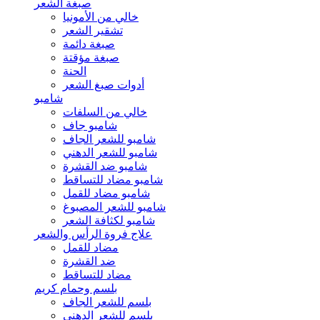
صبغة الشعر
خالي من الأمونيا
تشقير الشعر
صبغة دائمة
صبغة مؤقتة
الحنة
أدوات صبغ الشعر
شامبو
خالي من السلفات
شامبو جاف
شامبو للشعر الجاف
شامبو للشعر الدهني
شامبو ضد القشرة
شامبو مضاد للتساقط
شامبو مضاد للقمل
شامبو للشعر المصبوغ
شامبو لكثافة الشعر
علاج فروة الرأس والشعر
مضاد للقمل
ضد القشرة
مضاد للتساقط
بلسم وحمام كريم
بلسم للشعر الجاف
بلسم للشعر الدهني