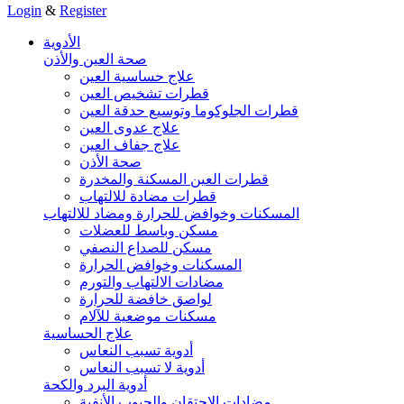
Login
&
Register
الأدوية
صحة العين والأذن
علاج حساسية العين
قطرات تشخيص العين
قطرات الجلوكوما وتوسيع حدقة العين
علاج عدوى العين
علاج جفاف العين
صحة الأذن
قطرات العين المسكنة والمخدرة
قطرات مضادة للالتهاب
المسكنات وخوافض للحرارة ومضاد للالتهاب
مسكن وباسط للعضلات
مسكن للصداع النصفي
المسكنات وخوافض الحرارة
مضادات الالتهاب والتورم
لواصق خافضة للحرارة
مسكنات موضعية للآلام
علاج الحساسية
أدوية تسبب النعاس
أدوية لا تسبب النعاس
أدوية البرد والكحة
مضادات الاحتقان والجيوب الأنفية